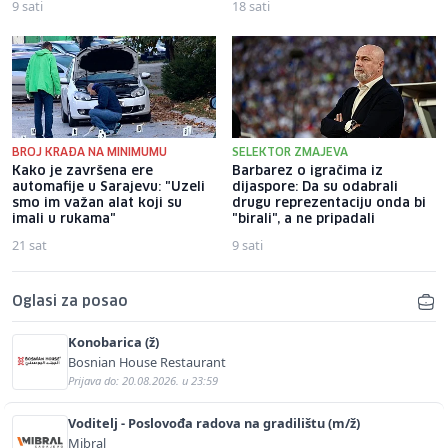
9 sati
18 sati
BROJ KRAĐA NA MINIMUMU
SELEKTOR ZMAJEVA
Kako je završena ere
Barbarez o igračima iz
automafije u Sarajevu: "Uzeli
dijaspore: Da su odabrali
smo im važan alat koji su
drugu reprezentaciju onda bi
imali u rukama"
"birali", a ne pripadali
21 sat
9 sati
Oglasi za posao
Konobarica (ž)
Bosnian House Restaurant
Prijava do: 20.08.2026. u 23:59
Voditelj - Poslovođa radova na gradilištu (m/ž)
Mibral