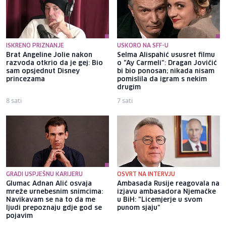
ISKRENO PRIZNANJE
USKORO NA SFF-U
Brat Angeline Jolie nakon
Selma Alispahić ususret filmu
razvoda otkrio da je gej: Bio
o "Ay Carmeli": Dragan Jovičić
sam opsjednut Disney
bi bio ponosan; nikada nisam
princezama
pomislila da igram s nekim
drugim
8 sati
7 sati
GRADI USPJEŠNU KARIJERU
OSVRT NA INTERVJU
Glumac Adnan Alić osvaja
Ambasada Rusije reagovala na
mreže urnebesnim snimcima:
izjavu ambasadora Njemačke
Navikavam se na to da me
u BiH: "Licemjerje u svom
ljudi prepoznaju gdje god se
punom sjaju"
pojavim