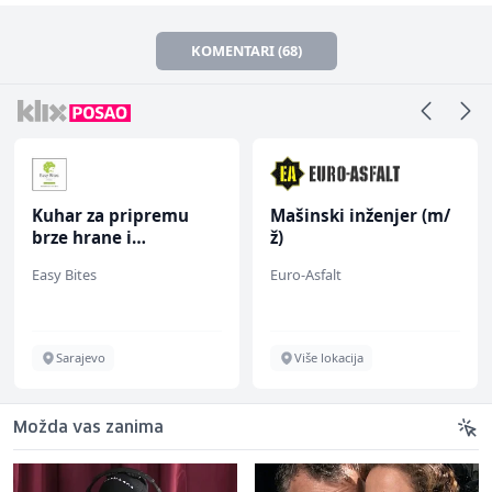
KOMENTARI (68)
Kuhar za pripremu
Mašinski inženjer (m/
brze hrane i
ž)
jednostavnih jela (m/
Easy Bites
Euro-Asfalt
ž)
Sarajevo
Više lokacija
Možda vas zanima