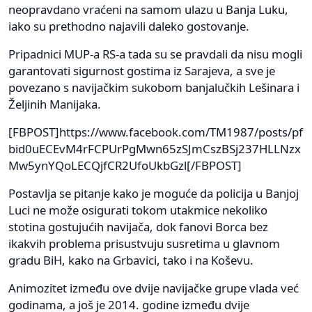
neopravdano vraćeni na samom ulazu u Banja Luku,
iako su prethodno najavili daleko gostovanje.
Pripadnici MUP-a RS-a tada su se pravdali da nisu mogli
garantovati sigurnost gostima iz Sarajeva, a sve je
povezano s navijačkim sukobom banjalučkih Lešinara i
Željinih Manijaka.
[FBPOST]https://www.facebook.com/TM1987/posts/pf
bid0uECEvM4rFCPUrPgMwn65zSJmCszBSj237HLLNzx
Mw5ynYQoLECQjfCR2UfoUkbGzl[/FBPOST]
Postavlja se pitanje kako je moguće da policija u Banjoj
Luci ne može osigurati tokom utakmice nekoliko
stotina gostujućih navijača, dok fanovi Borca bez
ikakvih problema prisustvuju susretima u glavnom
gradu BiH, kako na Grbavici, tako i na Koševu.
Animozitet između ove dvije navijačke grupe vlada već
godinama, a još je 2014. godine između dvije