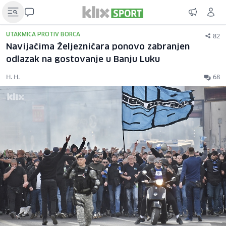
82
UTAKMICA PROTIV BORCA
Navijačima Željezničara ponovo zabranjen
odlazak na gostovanje u Banju Luku
H. H.
68