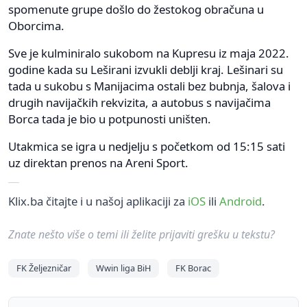
spomenute grupe došlo do žestokog obračuna u
Oborcima.
Sve je kulminiralo sukobom na Kupresu iz maja 2022.
godine kada su Leširani izvukli deblji kraj. Lešinari su
tada u sukobu s Manijacima ostali bez bubnja, šalova i
drugih navijačkih rekvizita, a autobus s navijačima
Borca tada je bio u potpunosti uništen.
Utakmica se igra u nedjelju s početkom od 15:15 sati
uz direktan prenos na Areni Sport.
Klix.ba čitajte i u našoj aplikaciji za
iOS
ili
Android
.
Znate nešto više o temi ili želite prijaviti grešku u tekstu?
FK Željezničar
Wwin liga BiH
FK Borac