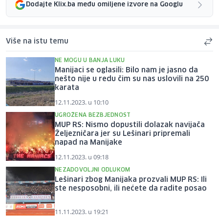
Dodajte Klix.ba među omiljene izvore na Googlu
Više na istu temu
NE MOGU U BANJA LUKU
Manijaci se oglasili: Bilo nam je jasno da
nešto nije u redu čim su nas uslovili na 250
karata
12.11.2023. u 10:10
UGROŽENA BEZBJEDNOST
MUP RS: Nismo dopustili dolazak navijača
Željezničara jer su Lešinari pripremali
napad na Manijake
12.11.2023. u 09:18
NEZADOVOLJNI ODLUKOM
Lešinari zbog Manijaka prozvali MUP RS: Ili
ste nesposobni, ili nećete da radite posao
11.11.2023. u 19:21