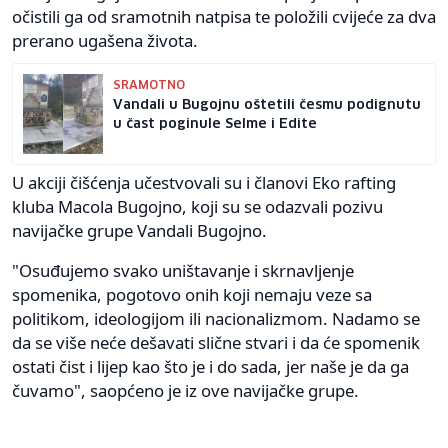
očistili ga od sramotnih natpisa te položili cvijeće za dva
prerano ugašena života.
SRAMOTNO
Vandali u Bugojnu oštetili česmu podignutu
u čast poginule Selme i Edite
U akciji čišćenja učestvovali su i članovi Eko rafting
kluba Macola Bugojno, koji su se odazvali pozivu
navijačke grupe Vandali Bugojno.
"Osuđujemo svako uništavanje i skrnavljenje
spomenika, pogotovo onih koji nemaju veze sa
politikom, ideologijom ili nacionalizmom. Nadamo se
da se više neće dešavati slične stvari i da će spomenik
ostati čist i lijep kao što je i do sada, jer naše je da ga
čuvamo", saopćeno je iz ove navijačke grupe.