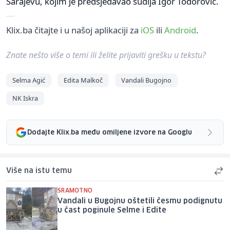
Sarajevu, kojim je predsjedavao sudija Igor Todorović.
Klix.ba čitajte i u našoj aplikaciji za
iOS
ili
Android
.
Znate nešto više o temi ili želite prijaviti grešku u tekstu?
Selma Agić
Edita Malkoč
Vandali Bugojno
NK Iskra
Dodajte Klix.ba među omiljene izvore na Googlu
Više na istu temu
SRAMOTNO
Vandali u Bugojnu oštetili česmu podignutu
u čast poginule Selme i Edite