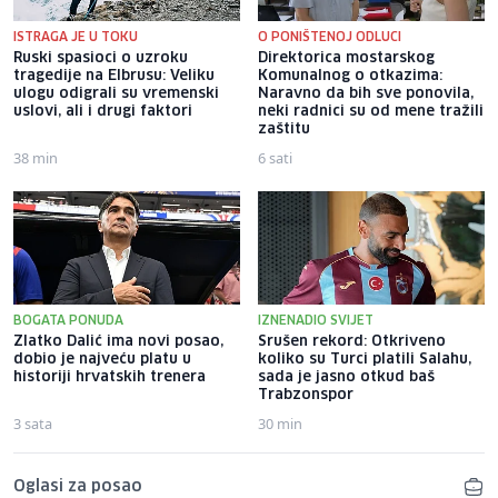
ISTRAGA JE U TOKU
O PONIŠTENOJ ODLUCI
Ruski spasioci o uzroku
Direktorica mostarskog
tragedije na Elbrusu: Veliku
Komunalnog o otkazima:
ulogu odigrali su vremenski
Naravno da bih sve ponovila,
uslovi, ali i drugi faktori
neki radnici su od mene tražili
zaštitu
38 min
6 sati
BOGATA PONUDA
IZNENADIO SVIJET
Zlatko Dalić ima novi posao,
Srušen rekord: Otkriveno
dobio je najveću platu u
koliko su Turci platili Salahu,
historiji hrvatskih trenera
sada je jasno otkud baš
Trabzonspor
3 sata
30 min
Oglasi za posao