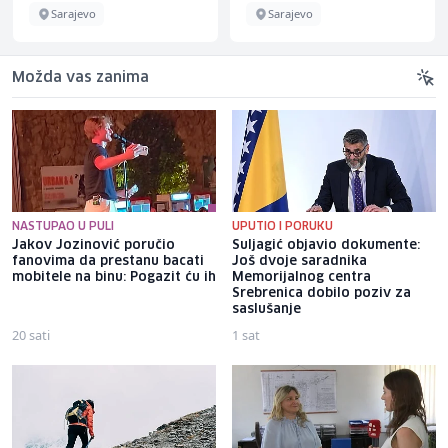
Sarajevo
Sarajevo
Možda vas zanima
NASTUPAO U PULI
UPUTIO I PORUKU
Jakov Jozinović poručio
Suljagić objavio dokumente:
fanovima da prestanu bacati
Još dvoje saradnika
mobitele na binu: Pogazit ću ih
Memorijalnog centra
Srebrenica dobilo poziv za
saslušanje
20 sati
1 sat