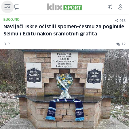
913
BUGOJNO
Navijači Iskre očistili spomen-česmu za poginule
Selmu i Editu nakon sramotnih grafita
D. P.
12