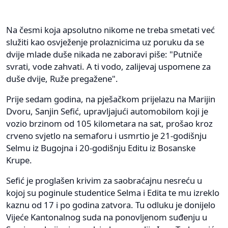
Na česmi koja apsolutno nikome ne treba smetati već
služiti kao osvježenje prolaznicima uz poruku da se
dvije mlade duše nikada ne zaboravi piše: "Putniče
svrati, vode zahvati. A ti vodo, zalijevaj uspomene za
duše dvije, Ruže pregažene".
Prije sedam godina, na pješačkom prijelazu na Marijin
Dvoru, Sanjin Sefić, upravljajući automobilom koji je
vozio brzinom od 105 kilometara na sat, prošao kroz
crveno svjetlo na semaforu i usmrtio je 21-godišnju
Selmu iz Bugojna i 20-godišnju Editu iz Bosanske
Krupe.
Sefić je proglašen krivim za saobraćajnu nesreću u
kojoj su poginule studentice Selma i Edita te mu izreklo
kaznu od 17 i po godina zatvora. Tu odluku je donijelo
Vijeće Kantonalnog suda na ponovljenom suđenju u