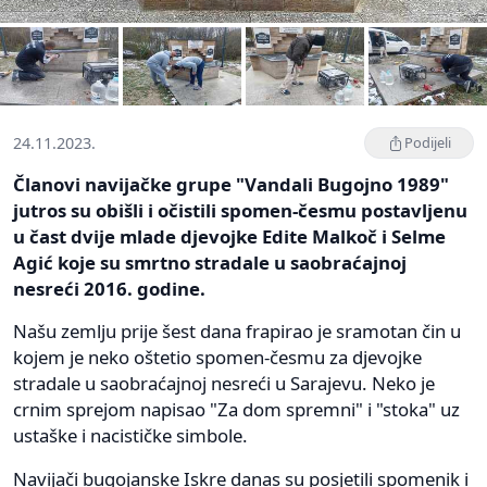
24.11.2023.
Podijeli
Članovi navijačke grupe "Vandali Bugojno 1989"
jutros su obišli i očistili spomen-česmu postavljenu
u čast dvije mlade djevojke Edite Malkoč i Selme
Agić koje su smrtno stradale u saobraćajnoj
nesreći 2016. godine.
Našu zemlju prije šest dana frapirao je sramotan čin u
kojem je neko oštetio spomen-česmu za djevojke
stradale u saobraćajnoj nesreći u Sarajevu. Neko je
crnim sprejom napisao "Za dom spremni" i "stoka" uz
ustaške i nacističke simbole.
Navijači bugojanske Iskre danas su posjetili spomenik i