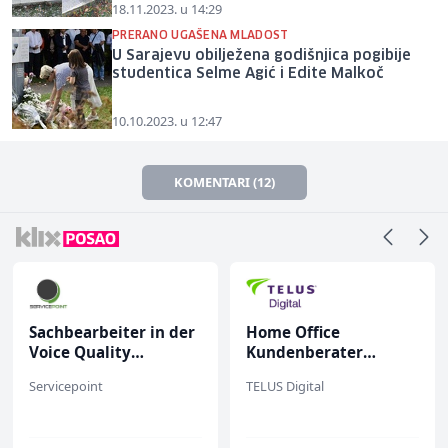
18.11.2023. u 14:29
PRERANO UGAŠENA MLADOST
U Sarajevu obilježena godišnjica pogibije
studentica Selme Agić i Edite Malkoč
10.10.2023. u 12:47
KOMENTARI (12)
Sachbearbeiter in der
Home Office
Voice Quality
Kundenberater
Management (m/w)
(m/w/d) für ein
Servicepoint
TELUS Digital
renommiertes
Schuhunternehmen