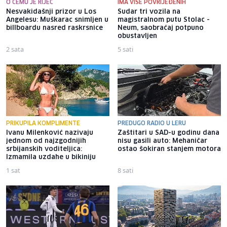
O ČEMU JE RIJEČ
IMA VIŠE POVRIJEĐENIH
Nesvakidašnji prizor u Los
Sudar tri vozila na
Angelesu: Muškarac snimljen u
magistralnom putu Stolac -
billboardu nasred raskrsnice
Neum, saobraćaj potpuno
obustavljen
2 sata
5 sati
PRIKUPILA KOMPLIMENTE
PREDUGO RADIO U LERU
Ivanu Milenković nazivaju
Zaštitari u SAD-u godinu dana
jednom od najzgodnijih
nisu gasili auto: Mehaničar
srbijanskih voditeljica:
ostao šokiran stanjem motora
Izmamila uzdahe u bikiniju
1 sat
8 sati