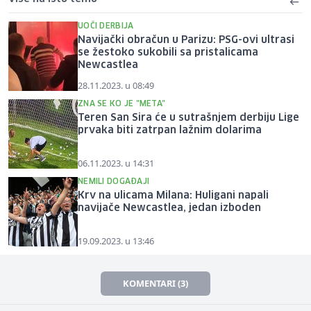
UOČI DERBIJA
Navijački obračun u Parizu: PSG-ovi ultrasi
se žestoko sukobili sa pristalicama
Newcastlea
28.11.2023. u 08:49
ZNA SE KO JE "META"
Teren San Sira će u sutrašnjem derbiju Lige
prvaka biti zatrpan lažnim dolarima
06.11.2023. u 14:31
NEMILI DOGAĐAJI
Krv na ulicama Milana: Huligani napali
navijače Newcastlea, jedan izboden
19.09.2023. u 13:46
KOMENTARI (3)