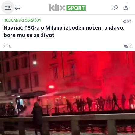
34
HULIGANSKI OBRAČUN
Navijač PSG-a u Milanu izboden nožem u glavu,
bore mu se za život
E. B.
3