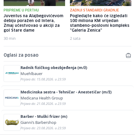
PRIPREME U PERTHU
ZADNJI STANDARDI GRADNJE
Juventus na Alajbegovićevom
Pogledajte kako će izgledati
debiju poražen od Intera,
100 miliona KM vrijedan
Zmaj učestvovao u akciji za
stambeno-poslovni kompleks
gol Stare dame
"Galeria Zenica"
30 min
2 sata
Oglasi za posao
Radnik fizičkog obezbjeđenja (m/ž)
Muehlbauer
Prijava do: 15.08.2026. u 23:59
Medicinska sestra - Tehničar - Anestetičar (m/ž)
Medicana Health Group
Prijava do: 21.08.2026. u 23:59
Barber - Muški frizer (m)
Gianni’s Barbershop
Prijava do: 23.08.2026. u 23:59