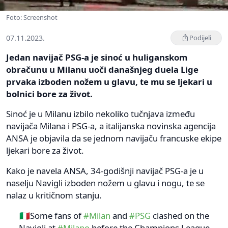
Foto: Screenshot
07.11.2023.
Podijeli
Jedan navijač PSG-a je sinoć u huliganskom
obračunu u Milanu uoči današnjeg duela Lige
prvaka izboden nožem u glavu, te mu se ljekari u
bolnici bore za život.
Sinoć je u Milanu izbilo nekoliko tučnjava između
navijača Milana i PSG-a, a italijanska novinska agencija
ANSA je objavila da se jednom navijaču francuske ekipe
ljekari bore za život.
Kako je navela ANSA, 34-godišnji navijač PSG-a je u
naselju Navigli izboden nožem u glavu i nogu, te se
nalaz u kritičnom stanju.
🇮🇹Some fans of
#Milan
and
#PSG
clashed on the
Navigli at
#Milano
before the Champions League