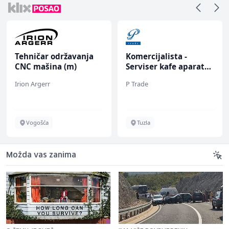
Tehničar održavanja
Komercijalista -
CNC mašina (m)
Serviser kafe aparata
(m/ž)
Irion Argerr
P Trade
Vogošća
Tuzla
Možda vas zanima