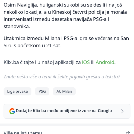
Osim Naviglija, huliganski sukobi su se desili i na još
nekoliko lokacija, a u Kineskoj četvrti policija je morala
intervenisati između desetaka navijača PSG-a i
stanovnika.
Utakmica između Milana i PSG-a igra se večeras na San
Siru s početkom u 21 sat.
Klix.ba čitajte i u našoj aplikaciji za
iOS
ili
Android
.
Znate nešto više o temi ili želite prijaviti grešku u tekstu?
Liga prvaka
PSG
AC Milan
Dodajte Klix.ba među omiljene izvore na Googlu
Više na istu temu