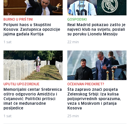
BURNO U PRIŠTINI
GOSPODSKI
Potpuni haos u Skupštini
Real Madrid pokazao zašto je
Kosova: Zastupnica opozicije
najveći klub na svijetu, poslali
jajima gađala Kurtija
su poruku Lionelu Messiju
1 sat
22 min
UPUTILI UPOZORENJE
OČEKIVAN PREOKRET?
Memorijalni centar Srebrenica
Šta zapravo znači posjeta
oštro odgovorio Amidžiću i
Zelenskog Srbiji: Iza kulisa
Cvijanović: Politički pritisci
poljoprivrednih sporazuma,
imat će međunarodne
veza s Moskvom i pitanja
posljedice
Kosova
1 sat
25 min