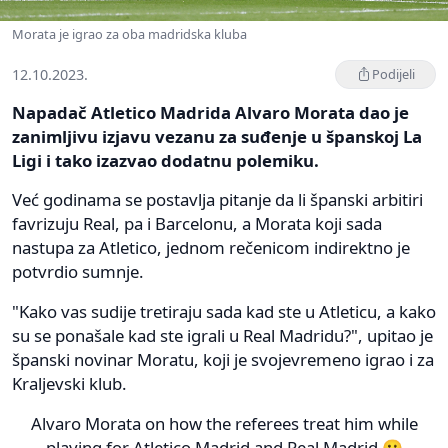
Morata je igrao za oba madridska kluba
12.10.2023.
Podijeli
Napadač Atletico Madrida Alvaro Morata dao je
zanimljivu izjavu vezanu za suđenje u španskoj La
Ligi i tako izazvao dodatnu polemiku.
Već godinama se postavlja pitanje da li španski arbitiri
favrizuju Real, pa i Barcelonu, a Morata koji sada
nastupa za Atletico, jednom rečenicom indirektno je
potvrdio sumnje.
"Kako vas sudije tretiraju sada kad ste u Atleticu, a kako
su se ponašale kad ste igrali u Real Madridu?", upitao je
španski novinar Moratu, koji je svojevremeno igrao i za
Kraljevski klub.
Alvaro Morata on how the referees treat him while
playing for Atletico Madrid and Real Madrid 😮