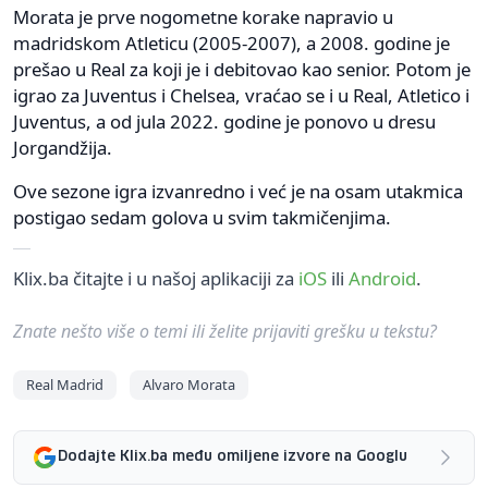
Morata je prve nogometne korake napravio u
madridskom Atleticu (2005-2007), a 2008. godine je
prešao u Real za koji je i debitovao kao senior. Potom je
igrao za Juventus i Chelsea, vraćao se i u Real, Atletico i
Juventus, a od jula 2022. godine je ponovo u dresu
Jorgandžija.
Ove sezone igra izvanredno i već je na osam utakmica
postigao sedam golova u svim takmičenjima.
Klix.ba čitajte i u našoj aplikaciji za
iOS
ili
Android
.
Znate nešto više o temi ili želite prijaviti grešku u tekstu?
Real Madrid
Alvaro Morata
Dodajte Klix.ba među omiljene izvore na Googlu