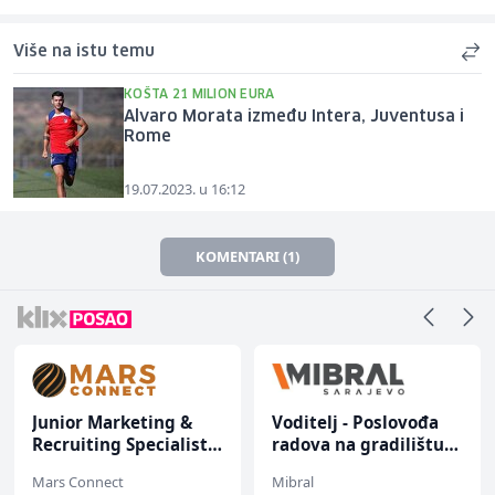
Više na istu temu
KOŠTA 21 MILION EURA
Alvaro Morata između Intera, Juventusa i
Rome
19.07.2023. u 16:12
KOMENTARI (1)
Junior Marketing &
Voditelj - Poslovođa
Recruiting Specialist
radova na gradilištu
(m/ž)
(m/ž)
Mars Connect
Mibral