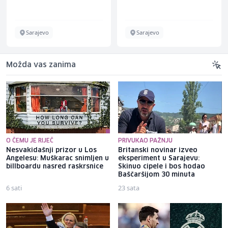
Sarajevo
Sarajevo
Možda vas zanima
O ČEMU JE RIJEČ
PRIVUKAO PAŽNJU
Nesvakidašnji prizor u Los
Britanski novinar izveo
Angelesu: Muškarac snimljen u
eksperiment u Sarajevu:
billboardu nasred raskrsnice
Skinuo cipele i bos hodao
Baščaršijom 30 minuta
6 sati
23 sata