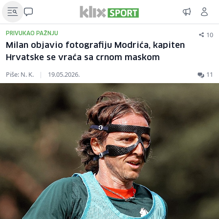
10
PRIVUKAO PAŽNJU
Milan objavio fotografiju Modrića, kapiten
Hrvatske se vraća sa crnom maskom
Piše: N. K.
|
19.05.2026.
11