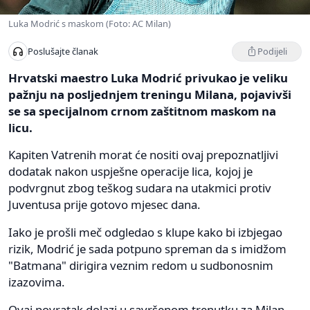
Luka Modrić s maskom (Foto: AC Milan)
Podijeli
Poslušajte članak
Hrvatski maestro Luka Modrić privukao je veliku
pažnju na posljednjem treningu Milana, pojavivši
se sa specijalnom crnom zaštitnom maskom na
licu.
Kapiten Vatrenih morat će nositi ovaj prepoznatljivi
dodatak nakon uspješne operacije lica, kojoj je
podvrgnut zbog teškog sudara na utakmici protiv
Juventusa prije gotovo mjesec dana.
Iako je prošli meč odgledao s klupe kako bi izbjegao
rizik, Modrić je sada potpuno spreman da s imidžom
"Batmana" dirigira veznim redom u sudbonosnim
izazovima.
Ovaj povratak dolazi u savršenom trenutku za Milan,