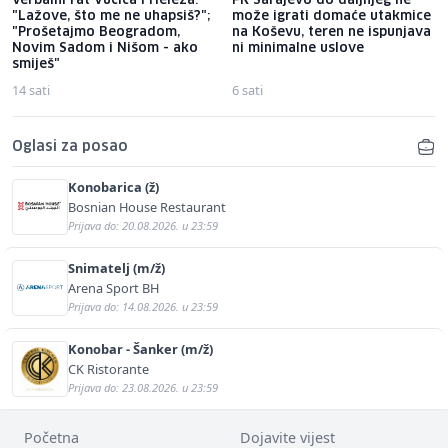
Verbalni rat Vučića i Heleza:
FK Sarajevo do daljnjeg ne
"Lažove, što me ne uhapsiš?";
može igrati domaće utakmice
"Prošetajmo Beogradom,
na Koševu, teren ne ispunjava
Novim Sadom i Nišom - ako
ni minimalne uslove
smiješ"
14 sati
6 sati
Oglasi za posao
Konobarica (ž)
Bosnian House Restaurant
Prijava do: 20.08.2026. u 23:59
Snimatelj (m/ž)
Arena Sport BH
Prijava do: 14.08.2026. u 23:59
Konobar - Šanker (m/ž)
CK Ristorante
Prijava do: 23.08.2026. u 23:59
Početna
Dojavite vijest