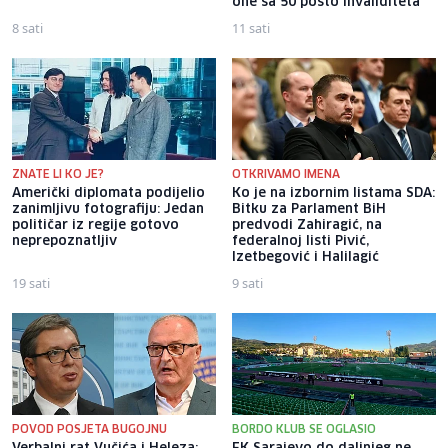
one sa 50 posto invaliditeta
8 sati
11 sati
ZNATE LI KO JE?
OTKRIVAMO IMENA
Američki diplomata podijelio
Ko je na izbornim listama SDA:
zanimljivu fotografiju: Jedan
Bitku za Parlament BiH
političar iz regije gotovo
predvodi Zahiragić, na
neprepoznatljiv
federalnoj listi Pivić,
Izetbegović i Halilagić
19 sati
9 sati
POVOD POSJETA BUGOJNU
BORDO KLUB SE OGLASIO