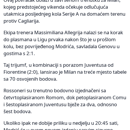
kojeg predstojećeg vikenda očekuje odlučujuća
utakmica posljednjeg kola Serije A na domaćem terenu
protiv Cagliarija.
Ekipa trenera Massimiliana Allegrija nalazi se na korak
do plasmana u Ligu prvaka nakon što je u prošlom
kolu, bez povrijeđenog Modrića, savladala Genovu u
gostima s 2:1.
Taj trijumf, u kombinaciji s porazom Juventusa od
Fiorentine (2:0), lansirao je Milan na treće mjesto tabele
sa 70 osvojenih bodova.
Rossoneri su trenutno bodovno izjednačeni sa
četvrtoplasiranom Romom, dok petoplasiranom Comu
i šestoplasiranom Juventusu bježe za dva, odnosno
šest bodova.
Ukoliko ipak ne dobije priliku u nedjelju u 20:45 sati,
Modrić će u ovom novom izdanju sasvim sigurno