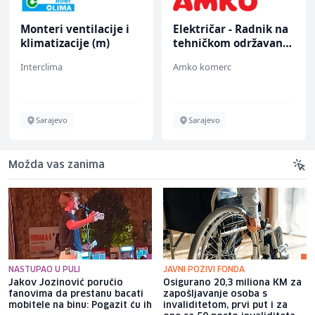
Monteri ventilacije i
Električar - Radnik na
klimatizacije (m)
tehničkom održavanju
(m/ž)
Interclima
Amko komerc
Sarajevo
Sarajevo
Možda vas zanima
NASTUPAO U PULI
JAVNI POZIVI FONDA
Jakov Jozinović poručio
Osigurano 20,3 miliona KM za
fanovima da prestanu bacati
zapošljavanje osoba s
mobitele na binu: Pogazit ću ih
invaliditetom, prvi put i za