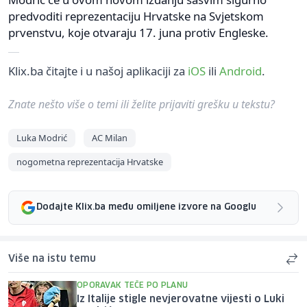
predvoditi reprezentaciju Hrvatske na Svjetskom
prvenstvu, koje otvaraju 17. juna protiv Engleske.
Klix.ba čitajte i u našoj aplikaciji za
iOS
ili
Android
.
Znate nešto više o temi ili želite prijaviti grešku u tekstu?
Luka Modrić
AC Milan
nogometna reprezentacija Hrvatske
Dodajte Klix.ba među omiljene izvore na Googlu
Više na istu temu
OPORAVAK TEČE PO PLANU
Iz Italije stigle nevjerovatne vijesti o Luki