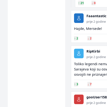
↑
21
↓
0
Faaantastic
prije 2 godine
Hajde, Mersede!
↑
2
↓
2
RipKirbi
prije 2 godine
Toliko legendi nema
Sarajeva koji su osv
osvojili ne priznaj
↑
3
↓
7
gooUser158
prije 2 godine