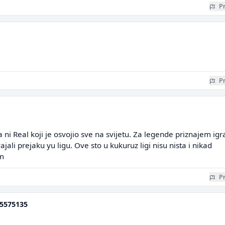
Pr
Pr
 ni Real koji je osvojio sve na svijetu. Za legende priznajem igr
ajali prejaku yu ligu. Ove sto u kukuruz ligi nisu nista i nikad
em
Pr
5575135