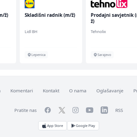
m/ž)
Skladišni radnik (m/ž)
Prodajni savjetnik 
ž)
Lidl BH
Tehnolix
Lepenica
Sarajevo
m
Komentari
Kontakt
O nama
Oglašavanje
P
Facebook
YouTube
LinkedIn
Twitter
Instagram
RSS
Pratite nas
App Store
Google Play