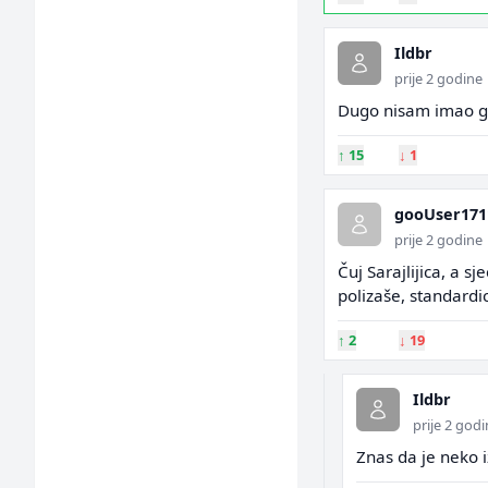
Ildbr
prije 2 godine
Dugo nisam imao got
↑
15
↓
1
gooUser171
prije 2 godine
Čuj Sarajlijica, a 
polizaše, standardi
↑
2
↓
19
Ildbr
prije 2 god
Znas da je neko iz