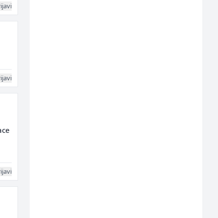
ijavi
ijavi
ace
ijavi