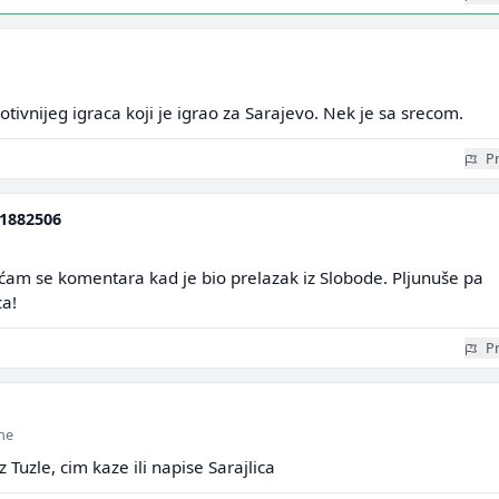
ivnijeg igraca koji je igrao za Sarajevo. Nek je sa srecom.
Pr
1882506
sjećam se komentara kad je bio prelazak iz Slobode. Pljunuše pa
ca!
Pr
ine
 Tuzle, cim kaze ili napise Sarajlica