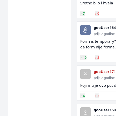
Sretno bilo i hvala
↑
7
↓
0
gooUser164
prije 2 godine
Form is temporary? 
da form nije forma.
↑
10
↓
2
gooUser171
prije 2 godine
koji mu je ovo put 
↑
4
↓
2
gooUser160