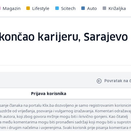
Magazin
Lifestyle
Scitech
Auto
Križaljka
ončao karijeru, Sarajevo 
Povratak na 
Prijava korisnika
nje članaka na portalu Klix.ba dozvoljeno je samo registrovanim korisnici
uzdrže od vrijeđanja, psovanja i vulgarnog izražavanja. Komentari odražava
ih autora, koji zbog govora mržnje mogu biti i krivično gonjeni. Kao čitatelj
 među komentarima mogu biti pronađeni sadržaji koji mogu biti u suprotn
nim i drugim načelima i uvjerenjima. Svaki korisnik prije pisanja komentara