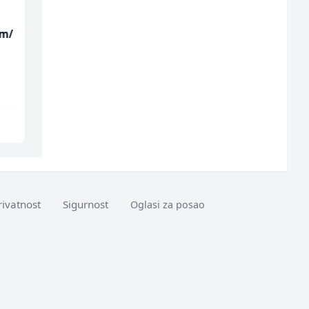
(m/
Voditelj - Poslovođa
Hostesa (ž)
radova na gradilištu
(m/ž)
Mibral
Bosnian House Restaurant
Sarajevo
Inostranstvo
rivatnost
Sigurnost
Oglasi za posao