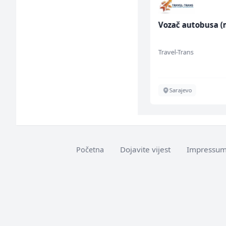
Voditelj poslovnice
Vozač autobusa (
salona namještaja (m/
ž)
Kalea
Travel-Trans
Više lokacija
Sarajevo
Dojavite vijest
Impressu
Početna