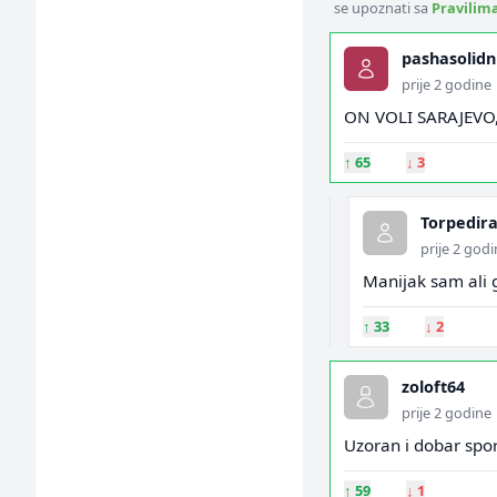
se upoznati sa
Pravilim
pashasolidn
prije 2 godine
ON VOLI SARAJEVO
↑
65
↓
3
Torpedira
prije 2 god
Manijak sam ali g
↑
33
↓
2
zoloft64
prije 2 godine
Uzoran i dobar spor
↑
59
↓
1