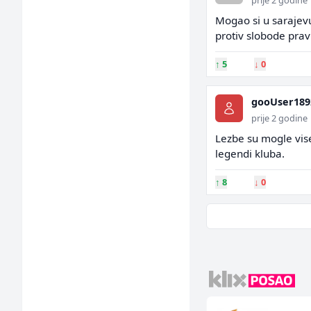
prije 2 godine
Mogao si u sarajev
protiv slobode pravi
↑
5
↓
0
gooUser189
prije 2 godine
Lezbe su mogle vise
legendi kluba.
↑
8
↓
0