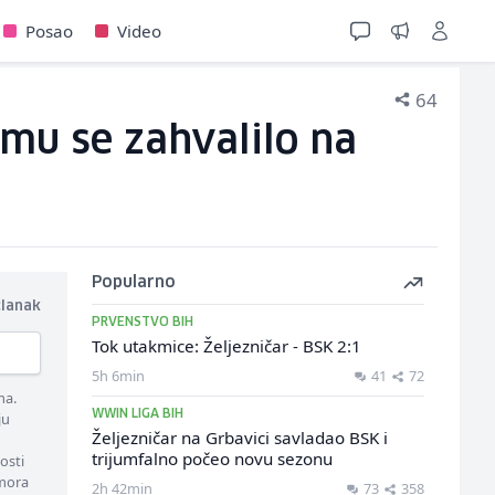
Posao
Video
64
mu se zahvalilo na
Popularno
članak
PRVENSTVO BIH
Tok utakmice: Željezničar - BSK 2:1
5h 6min
41
72
ma.
WWIN LIGA BIH
ju
Željezničar na Grbavici savladao BSK i
trijumfalno počeo novu sezonu
osti
 mora
2h 42min
73
358