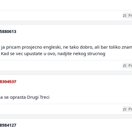
Pr
5880613
ja pricam prosjecno engleski, ne tako dobro, ali bar toliko zna
 Kad se vec upustate u ovo, nadjite nekog strucnog
Pr
8304537
da se oprasta Drugi Treci
Pr
8984127