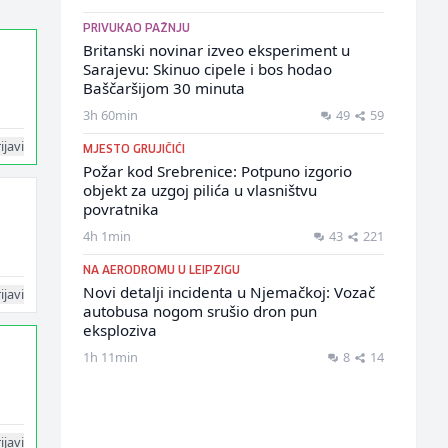
PRIVUKAO PAŽNJU
Britanski novinar izveo eksperiment u
Sarajevu: Skinuo cipele i bos hodao
Baščaršijom 30 minuta
3h 60min
49
59
ijavi
MJESTO GRUJIČIĆI
Požar kod Srebrenice: Potpuno izgorio
objekt za uzgoj pilića u vlasništvu
povratnika
4h 1min
43
221
NA AERODROMU U LEIPZIGU
Novi detalji incidenta u Njemačkoj: Vozač
ijavi
autobusa nogom srušio dron pun
eksploziva
1h 11min
8
14
ijavi