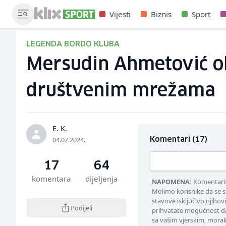
Vijesti
Biznis
Sport
LEGENDA BORDO KLUBA
Mersudin Ahmetović ok
društvenim mrežama
E. K.
04.07.2024.
Komentari (17)
17
64
komentara
dijeljenja
NAPOMENA:
Komentarisa
Molimo korisnike da se s
stavove isključivo njihov
Podijeli
prihvatate mogućnost da
sa vašim vjerskim, moral