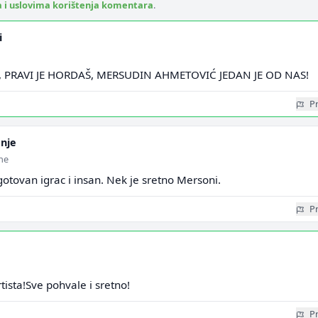
a i uslovima korištenja komentara
.
i
, PRAVI JE HORDAŠ, MERSUDIN AHMETOVIĆ JEDAN JE OD NAS!
Pr
nje
ine
otovan igrac i insan. Nek je sretno Mersoni.
Pr
tista!Sve pohvale i sretno!
Pr