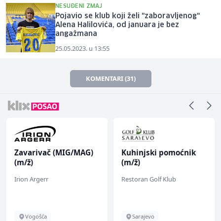
NESUĐENI ZMAJ
Pojavio se klub koji želi "zaboravljenog"
Alena Halilovića, od januara je bez
angažmana
25.05.2023. u 13:55
KOMENTARI (31)
Zavarivač (MIG/MAG)
Kuhinjski pomoćnik
(m/ž)
(m/ž)
Irion Argerr
Restoran Golf Klub
Vogošća
Sarajevo