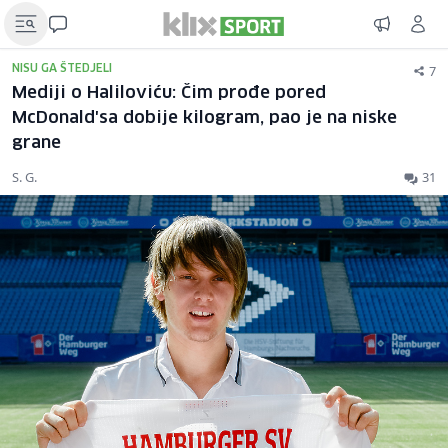
7
NISU GA ŠTEDJELI
Mediji o Haliloviću: Čim prođe pored
McDonald'sa dobije kilogram, pao je na niske
grane
S. G.
31