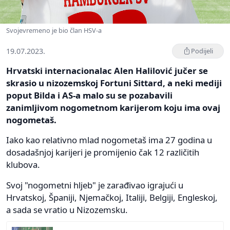
Svojevremeno je bio član HSV-a
19.07.2023.
Podijeli
Hrvatski internacionalac Alen Halilović jučer se
skrasio u nizozemskoj Fortuni Sittard, a neki mediji
poput Bilda i AS-a malo su se pozabavili
zanimljivom nogometnom karijerom koju ima ovaj
nogometaš.
Iako kao relativno mlad nogometaš ima 27 godina u
dosadašnjoj karijeri je promijenio čak 12 različitih
klubova.
Svoj "nogometni hljeb" je zarađivao igrajući u
Hrvatskoj, Španiji, Njemačkoj, Italiji, Belgiji, Engleskoj,
a sada se vratio u Nizozemsku.