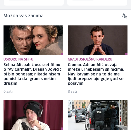
Možda vas zanima
USKORO NA SFF-U
GRADI USPJEŠNU KARIJERU
Selma Alispahić ususret filmu
Glumac Adnan Alić osvaja
o "Ay Carmeli": Dragan Jovičić
mreže urnebesnim snimcima:
bi bio ponosan; nikada nisam
Navikavam se na to da me
pomislila da igram s nekim
ljudi prepoznaju gdje god se
drugim
pojavim
6 sati
8 sati