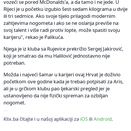
vozeći se pored McDonalds'a, a da tamo i ne jede. U
Rijeci je u početku izgubio šest-sedam kilograma u dvije
ili tri sedmice. Ako svoje tijelo prilagodi modernim
zahtjevima nogometa i ako se ne oslanja previše na
svoj talent i više radi protiv lopte, može spasiti svoju
karijeru", rekao je Palikuća.
Njega je iz kluba sa Rujevice prekrižio Sergej Jakirović,
koji je smatrao da mu Halilović jednostavno nije
potreban.
Možda i najveći šamar u karijeri ovaj Hrvat je doživio
početkom ove godine kada je trebao potpisati za Aris,
ali je u grčkom klubu pao ljekarski pregled jer je
ustanovljeno da nije fizički spreman za ozbiljan
nogomet.
Klix.ba čitajte i u našoj aplikaciji za
iOS
ili
Android
.