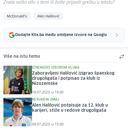
Znate nešto više o temi ili želite prijaviti grešku u tekstu?
McDonald's
Alen Halilović
Dodajte Klix.ba među omiljene izvore na Googlu
Više na istu temu
IZNENADIO IZBOROM KLUBA
Zaboravljeni Halilović izigrao španskog
drugoligaša i potpisao za klub iz
Nizozemske
18.07.2023. u 19:30
NESUĐENI ZMAJ
Alen Halilović potpisuje za 12. klub u
karijeri, stiže u redove drugoligaša
09.07.2023. u 15:30