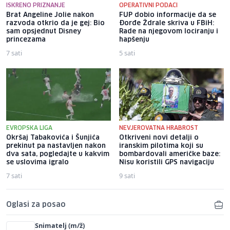
ISKRENO PRIZNANJE
OPERATIVNI PODACI
Brat Angeline Jolie nakon
FUP dobio informacije da se
razvoda otkrio da je gej: Bio
Đorđe Ždrale skriva u FBiH:
sam opsjednut Disney
Rade na njegovom lociranju i
princezama
hapšenju
7 sati
5 sati
EVROPSKA LIGA
NEVJEROVATNA HRABROST
Okršaj Tabakovića i Šunjića
Otkriveni novi detalji o
prekinut pa nastavljen nakon
iranskim pilotima koji su
dva sata, pogledajte u kakvim
bombardovali američke baze:
se uslovima igralo
Nisu koristili GPS navigaciju
7 sati
9 sati
Oglasi za posao
Snimatelj (m/ž)