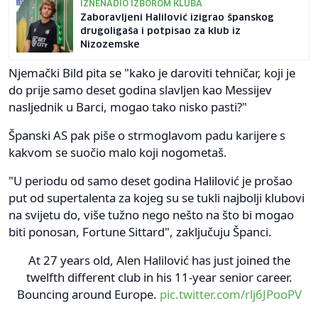
IZNENADIO IZBOROM KLUBA
Zaboravljeni Halilović izigrao španskog
drugoligaša i potpisao za klub iz
Nizozemske
Njemački Bild pita se "kako je daroviti tehničar, koji je
do prije samo deset godina slavljen kao Messijev
nasljednik u Barci, mogao tako nisko pasti?"
Španski AS pak piše o strmoglavom padu karijere s
kakvom se suočio malo koji nogometaš.
"U periodu od samo deset godina Halilović je prošao
put od supertalenta za kojeg su se tukli najbolji klubovi
na svijetu do, više tužno nego nešto na što bi mogao
biti ponosan, Fortune Sittard", zaključuju Španci.
At 27 years old, Alen Halilović has just joined the
twelfth different club in his 11-year senior career.
Bouncing around Europe.
pic.twitter.com/rlj6JPooPV