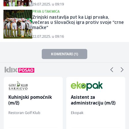
29.07.2025. u 09:19
PRVA UTAKMICA
Zrinjski nastavlja put ka Ligi prvaka,
večeras u Slovačkoj igra protiv svoje "crne
mačke"
22.07.2025. u 09:16
KOMENTARI (1)
Kuhinjski pomoćnik
Asistent za
(m/ž)
administraciju (m/ž)
Restoran Golf Klub
Ekopak