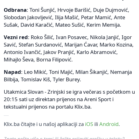
Odbrana
: Toni Šunjić, Hrvoje Barišić, Duje Dujmović,
Slobodan Jakovljević, Ilija Mašić, Petar Mamić, Ante
Sušak, David Karačić, Mateo Sušić, Kerim Memija.
Vezni red
: Roko Šilić, Ivan Posavec, Nikola Janjić, Igor
Savić, Stefan Surdanović, Marijan Ćavar, Marko Kozina,
Antonio Ivančić, Jakov Pranjić, Karlo Abramović,
Mihajlo Ševa, Borna Filipović.
Napad
: Leo Mikić, Toni Majić, Milan Šikanjić, Nemanja
Bilbija, Tomislav Kiš, Tyler Burey.
Utakmica Slovan - Zrinjski se igra večeras s početkom u
20:15 sati uz direktan prijenos na Areni Sport i
tekstualni prijenos na portalu Klix.ba.
Klix.ba čitajte i u našoj aplikaciji za
iOS
ili
Android
.
Znate nešto više o temi ili želite prijaviti grešku u tekstu?