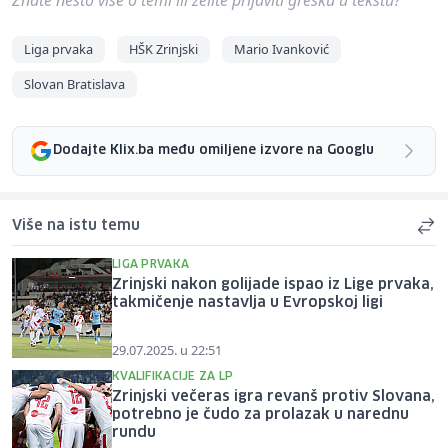
Liga prvaka
HŠK Zrinjski
Mario Ivanković
Slovan Bratislava
Dodajte Klix.ba među omiljene izvore na Googlu
Više na istu temu
LIGA PRVAKA
Zrinjski nakon golijade ispao iz Lige prvaka,
takmičenje nastavlja u Evropskoj ligi
29.07.2025. u 22:51
KVALIFIKACIJE ZA LP
Zrinjski večeras igra revanš protiv Slovana,
potrebno je čudo za prolazak u narednu
rundu