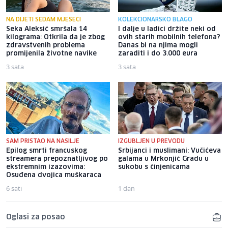
NA DIJETI SEDAM MJESECI
KOLEKCIONARSKO BLAGO
Seka Aleksić smršala 14
I dalje u ladici držite neki od
kilograma: Otkrila da je zbog
ovih starih mobilnih telefona?
zdravstvenih problema
Danas bi na njima mogli
promijenila životne navike
zaraditi i do 3.000 eura
3 sata
3 sata
SAM PRISTAO NA NASILJE
IZGUBLJEN U PREVODU
Epilog smrti francuskog
Srbijanci i muslimani: Vučićeva
streamera prepoznatljivog po
galama u Mrkonjić Gradu u
ekstremnim izazovima:
sukobu s činjenicama
Osuđena dvojica muškaraca
6 sati
1 dan
Oglasi za posao