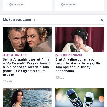
Sarajevo
Sarajevo
Možda vas zanima
USKORO NA SFF-U
ISKRENO PRIZNANJE
Selma Alispahić ususret filmu
Brat Angeline Jolie nakon
o "Ay Carmeli": Dragan Jovičić
razvoda otkrio da je gej: Bio
bi bio ponosan; nikada nisam
sam opsjednut Disney
pomislila da igram s nekim
princezama
drugim
15 sati
14 sati