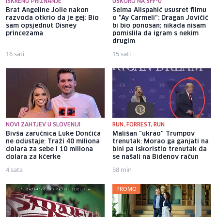
ISKRENO PRIZNANJE
USKORO NA SFF-U
Brat Angeline Jolie nakon
Selma Alispahić ususret filmu
razvoda otkrio da je gej: Bio
o "Ay Carmeli": Dragan Jovičić
sam opsjednut Disney
bi bio ponosan; nikada nisam
princezama
pomislila da igram s nekim
drugim
16 sati
15 sati
NOVI ZAHTJEV U SLOVENIJI
RUN, FORREST, RUN
Bivša zaručnica Luke Dončića
Mališan "ukrao" Trumpov
ne odustaje: Traži 40 miliona
trenutak: Morao ga ganjati na
dolara za sebe i 10 miliona
bini pa iskoristio trenutak da
dolara za kćerke
se našali na Bidenov račun
4 sata
58 min
PROMO