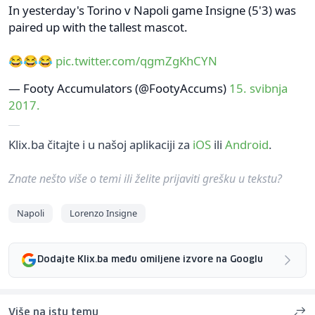
In yesterday's Torino v Napoli game Insigne (5'3) was
paired up with the tallest mascot.
😂😂😂
pic.twitter.com/qgmZgKhCYN
— Footy Accumulators (@FootyAccums)
15. svibnja
2017.
Klix.ba čitajte i u našoj aplikaciji za
iOS
ili
Android
.
Znate nešto više o temi ili želite prijaviti grešku u tekstu?
Napoli
Lorenzo Insigne
Dodajte Klix.ba među omiljene izvore na Googlu
Više na istu temu