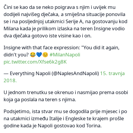
Čini se kao da se neko poigrava s njim i uvijek mu
dodijeli najvišeg dječaka, a smiješna situacije ponovila
se i na posljednjoj utakmici Serije A, na gostovanju kod
Milana kada je prilikom izlaska na teren Insigne vodio
dva dječaka gotovo iste visine kao i on.
Insigne with that face expression: "You did it again,
didn't you? 😂💙😊
#MilanNapoli
pic.twitter.com/Xfse6k2g8K
— Everything Napoli (@NaplesAndNapoli)
15. travnja
2018.
U jednom trenutku se okrenuo i nasmijao prema osobi
koja ga poslala na teren s njima.
Podsjetimo, ista stvar mu se dogodila prije mjesec i po
na utakmici između Italije i Engleske te krajem prošle
godine kada je Napoli gostovao kod Torina.