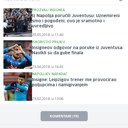
PROZVALI INSIGNEA
Iz Napolija poručili Juventusu: Uznemireni
smo i pogođeni, ovo je sramotno i
uvredljivo
20.05.2018. u 11:40
ISKORISTIO PRILIKU
Insigneov odgovor na poruke iz Juventusa:
Navikli su da gube finala
23.04.2018. u 16:45
NAPOLIJEV NAPADAČ
Insigne: Leipzigov trener me provocirao
poljupcima i namigivanjem
23.02.2018. u 13:06
KOMENTARI (19)