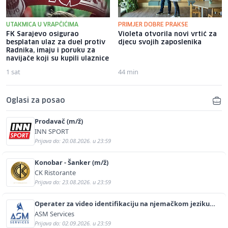
UTAKMICA U VRAPČIĆIMA
PRIMJER DOBRE PRAKSE
FK Sarajevo osigurao
Violeta otvorila novi vrtić za
besplatan ulaz za duel protiv
djecu svojih zaposlenika
Radnika, imaju i poruku za
navijače koji su kupili ulaznice
1 sat
44 min
Oglasi za posao
Prodavač (m/ž)
INN SPORT
Prijava do: 20.08.2026. u 23:59
Konobar - Šanker (m/ž)
CK Ristorante
Prijava do: 23.08.2026. u 23:59
Operater za video identifikaciju na njemačkom jeziku
(m/ž)
ASM Services
Prijava do: 02.09.2026. u 23:59