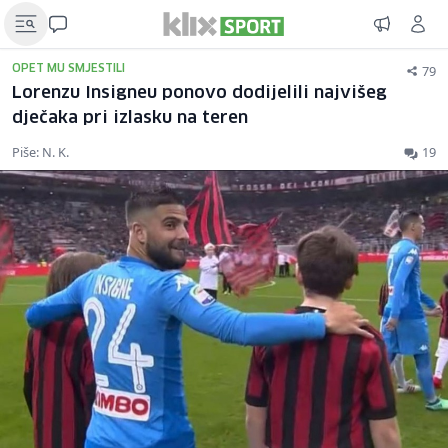
79
OPET MU SMJESTILI
Lorenzu Insigneu ponovo dodijelili najvišeg
dječaka pri izlasku na teren
Piše: N. K.
19