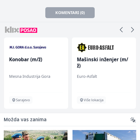
KOMENTARI (0)
Konobar (m/ž)
Mašinski inženjer (m/
ž)
Mesna Industrija Gora
Euro-Asfalt
Sarajevo
Više lokacija
Možda vas zanima