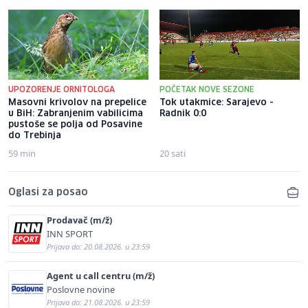
UPOZORENJE ORNITOLOGA
POČETAK NOVE SEZONE
Masovni krivolov na prepelice
Tok utakmice: Sarajevo -
u BiH: Zabranjenim vabilicima
Radnik 0:0
pustoše se polja od Posavine
do Trebinja
59 min
20 sati
Oglasi za posao
Prodavač (m/ž)
INN SPORT
Prijava do: 20.08.2026. u 23:59
Agent u call centru (m/ž)
Poslovne novine
Prijava do: 21.08.2026. u 23:59