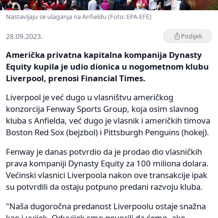
Nastavljaju se ulaganja na Anfieldu (Foto: EPA-EFE)
28.09.2023.
Podijeli
Američka privatna kapitalna kompanija Dynasty
Equity kupila je udio dionica u nogometnom klubu
Liverpool, prenosi Financial Times.
Liverpool je već dugo u vlasništvu američkog
konzorcija Fenway Sports Group, koja osim slavnog
kluba s Anfielda, već dugo je vlasnik i američkih timova
Boston Red Sox (bejzbol) i Pittsburgh Penguins (hokej).
Fenway je danas potvrdio da je prodao dio vlasničkih
prava kompaniji Dynasty Equity za 100 miliona dolara.
Većinski vlasnici Liverpoola nakon ove transakcije ipak
su potvrdili da ostaju potpuno predani razvoju kluba.
"Naša dugoročna predanost Liverpoolu ostaje snažna
kao i uvijek. Oduvijek smo govorili da ćemo, ako