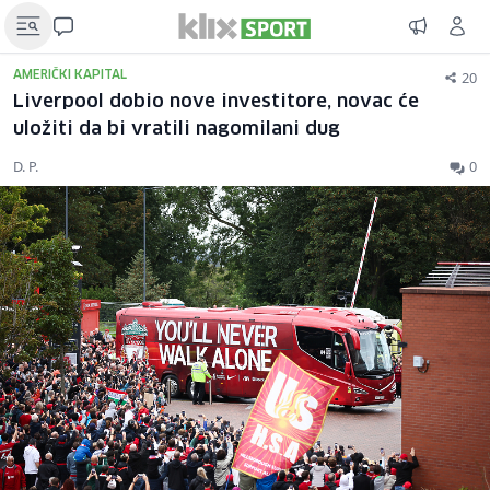
20
AMERIČKI KAPITAL
Liverpool dobio nove investitore, novac će
uložiti da bi vratili nagomilani dug
D. P.
0