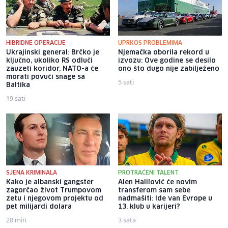
HIBRIDNE OPERACIJE
UPRKOS PROBLEMIMA
Ukrajinski general: Brčko je
Njemačka oborila rekord u
ključno, ukoliko RS odluči
izvozu: Ove godine se desilo
zauzeti koridor, NATO-a će
ono što dugo nije zabilježeno
morati povući snage sa
5 sati
Baltika
19 sati
SJENA KRIMINALA
PROTRAĆENI TALENT
Kako je albanski gangster
Alen Halilović će novim
zagorčao život Trumpovom
transferom sam sebe
zetu i njegovom projektu od
nadmašiti: Ide van Evrope u
pet milijardi dolara
13. klub u karijeri?
28 min
3 sata