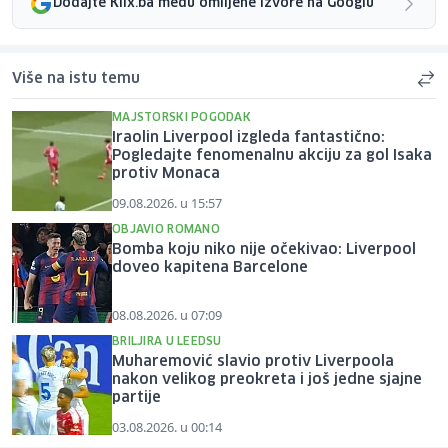
Dodajte Klix.ba među omiljene izvore na Googlu
Više na istu temu
MAJSTORSKI POGODAK
Iraolin Liverpool izgleda fantastično:
Pogledajte fenomenalnu akciju za gol Isaka
protiv Monaca
09.08.2026. u 15:57
OBJAVIO ROMANO
Bomba koju niko nije očekivao: Liverpool
doveo kapitena Barcelone
08.08.2026. u 07:09
BRILJIRA U LEEDSU
Muharemović slavio protiv Liverpoola
nakon velikog preokreta i još jedne sjajne
partije
03.08.2026. u 00:14