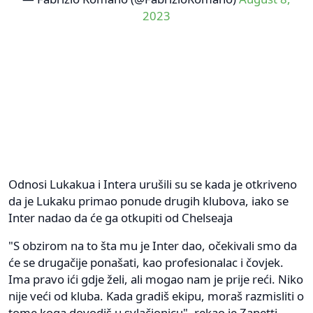
2023
Odnosi Lukakua i Intera urušili su se kada je otkriveno
da je Lukaku primao ponude drugih klubova, iako se
Inter nadao da će ga otkupiti od Chelseaja
"S obzirom na to šta mu je Inter dao, očekivali smo da
će se drugačije ponašati, kao profesionalac i čovjek.
Ima pravo ići gdje želi, ali mogao nam je prije reći. Niko
nije veći od kluba. Kada gradiš ekipu, moraš razmisliti o
tome koga dovodiš u svlačionicu", rekao je Zanetti,