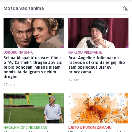
Možda vas zanima
USKORO NA SFF-U
ISKRENO PRIZNANJE
Selma Alispahić ususret filmu
Brat Angeline Jolie nakon
o "Ay Carmeli": Dragan Jovičić
razvoda otkrio da je gej: Bio
bi bio ponosan; nikada nisam
sam opsjednut Disney
pomislila da igram s nekim
princezama
drugim
17 sati
17 sati
NAČELNIK OPĆINE CENTAR
LJETO U PUNOM ZAMAHU