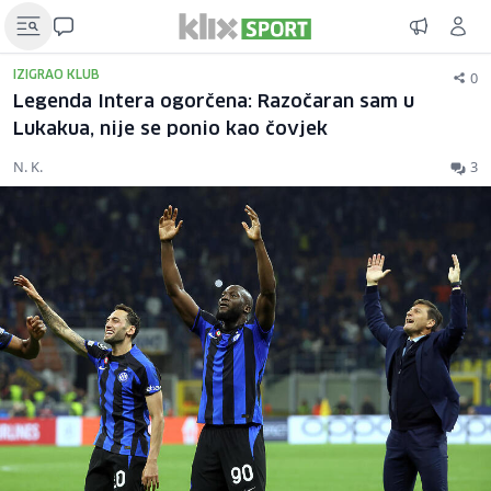
0
IZIGRAO KLUB
Legenda Intera ogorčena: Razočaran sam u
Lukakua, nije se ponio kao čovjek
N. K.
3