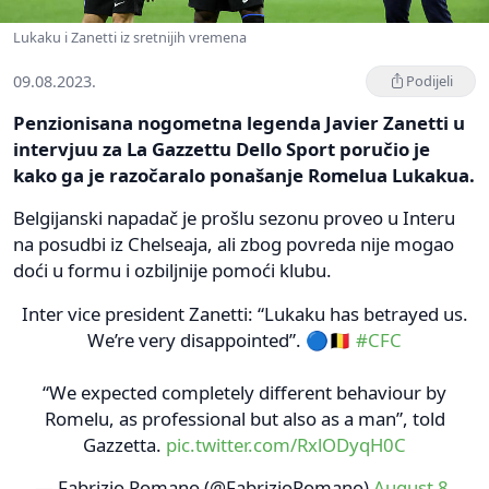
Lukaku i Zanetti iz sretnijih vremena
09.08.2023.
Podijeli
Penzionisana nogometna legenda Javier Zanetti u
intervjuu za La Gazzettu Dello Sport poručio je
kako ga je razočaralo ponašanje Romelua Lukakua.
Belgijanski napadač je prošlu sezonu proveo u Interu
na posudbi iz Chelseaja, ali zbog povreda nije mogao
doći u formu i ozbiljnije pomoći klubu.
Inter vice president Zanetti: “Lukaku has betrayed us.
We’re very disappointed”. 🔵🇧🇪
#CFC
“We expected completely different behaviour by
Romelu, as professional but also as a man”, told
Gazzetta.
pic.twitter.com/RxlODyqH0C
— Fabrizio Romano (@FabrizioRomano)
August 8,