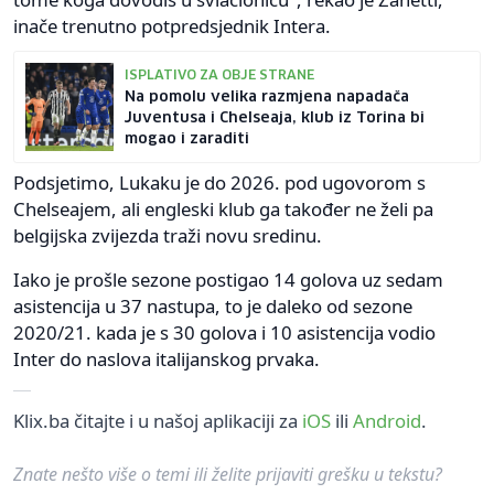
inače trenutno potpredsjednik Intera.
ISPLATIVO ZA OBJE STRANE
Na pomolu velika razmjena napadača
Juventusa i Chelseaja, klub iz Torina bi
mogao i zaraditi
Podsjetimo, Lukaku je do 2026. pod ugovorom s
Chelseajem, ali engleski klub ga također ne želi pa
belgijska zvijezda traži novu sredinu.
Iako je prošle sezone postigao 14 golova uz sedam
asistencija u 37 nastupa, to je daleko od sezone
2020/21. kada je s 30 golova i 10 asistencija vodio
Inter do naslova italijanskog prvaka.
Klix.ba čitajte i u našoj aplikaciji za
iOS
ili
Android
.
Znate nešto više o temi ili želite prijaviti grešku u tekstu?