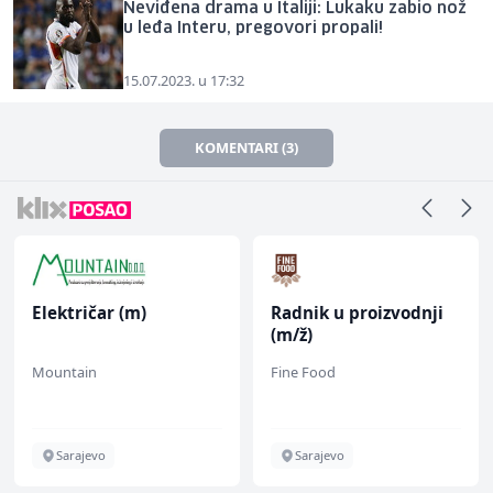
Neviđena drama u Italiji: Lukaku zabio nož
u leđa Interu, pregovori propali!
15.07.2023. u 17:32
KOMENTARI (3)
Električar (m)
Radnik u proizvodnji
(m/ž)
Mountain
Fine Food
Sarajevo
Sarajevo