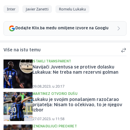
Inter
Javier Zanetti
Romelu Lukaku
Dodajte Klix.ba među omiljene izvore na Googlu
Više na istu temu
ISTAKLI TRANSPARENT
Navijači Juventusa se protive dolasku
Lukakua: Ne treba nam rezervni golman
09.08.2023. u 20:17
MARTINEZ OTVORIO DUŠU
Lukaku je svojim ponašanjem razočarao
prijatelja: Nisam to očekivao, to je njegov
izbor
27.07.2023. u 11:58
IZNENAĐUJUĆI PREOKRET