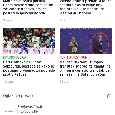
Mandićeva oštra poruka
Vikend donosi predah, a iduće
Džemidžiću: Molio sam da ne
sedmice nas očekuje novi
zatvarate Koševo, smiješ li
toplotni val i temperature
poslati inspekciju Borcu?
više od 40 stepeni
3 sata
1 sat
EVROPSKA LIGA
RUN, FORREST, RUN
Haris Tabaković junak
Mališan "ukrao" Trumpov
Salzburga, pogledajte kako je
trenutak: Morao ga ganjati na
postigao prvijenac za pobjedu
bini pa iskoristio trenutak da
protiv Pafosa
se našali na Bidenov račun
16 sati
2 sata
Oglasi za posao
Prodavač (m/ž)
Intersport BH