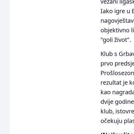
vezani ligaš
Iako igre u
nagovještava
objektivno l
"goli život".
Klub s Grbav
prvo predsje
Prošlosezons
rezultat je 
kao nagrada 
dvije godine
klub, istovr
očekuju pla