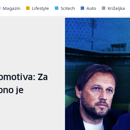
Magazin
Lifestyle
Scitech
Auto
Križaljka
komotiva: Za
bno je