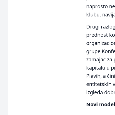
naprosto ne
klubu, navija
Drugi razlog
prednost koju
organizacio
grupe Konfer
zamajac za 
kapitalu u p
Plavih, a či
entitetskih 
izgleda dob
Novi model