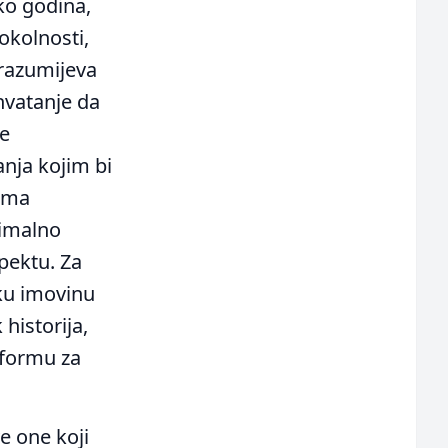
ko godina,
okolnosti,
drazumijeva
hvatanje da
me
nja kojim bi
rema
simalno
pektu. Za
iku imovinu
historija,
tformu za
ve one koji