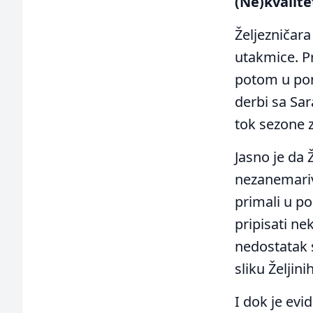
(Ne)kvalite
Željezničara
utakmice. Pr
potom u pon
derbi sa Sa
tok sezone z
Jasno je da 
nezanemariva
primali u p
pripisati ne
nedostatak s
sliku Željini
I dok je evi