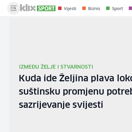
Vijesti
Biznis
Sport
IZMEĐU ŽELJE I STVARNOSTI
Kuda ide Željina plava lo
suštinsku promjenu potre
sazrijevanje svijesti