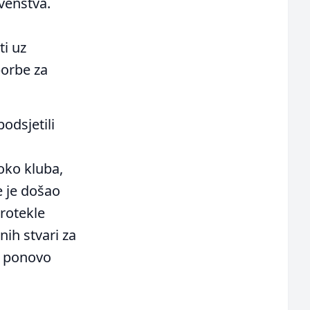
venstva.
ti uz
borbe za
podsjetili
oko kluba,
e je došao
protekle
nih stvari za
i ponovo