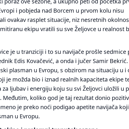
ki poraz ove sezone, a ukupno peti od početka pr
 Evropi i pobjeda nad Borcem u prvom kolu nisu
li ovakav rasplet situacije, niz nesretnih okolnos
imitiranu ekipu vratili su sve Željovce u realnost 
ice je u tranziciji i to su navijače prošle sedmice 
dnik Edis Kovačević, a onda i jučer Samir Bekrić.
ki plasman u Evropu, s obzirom na situaciju u i 
koji je možda bio i iznad realnih kapaciteta ekipe t
za ljubav i energiju koju su svi Željovci uložili u 
. Međutim, koliko god je taj rezultat donio pozitiv
emeno je preko noći podigao apetite navijača koj
sman u Evropu.