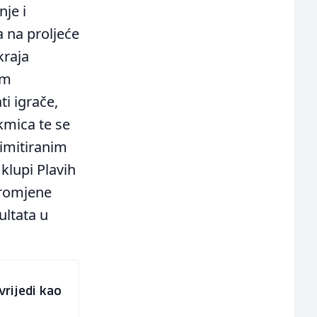
je i
 na proljeće
kraja
im
i igrače,
akmica te se
limitiranim
klupi Plavih
promjene
ultata u
vrijedi kao