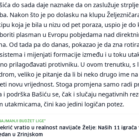
ća do sada daje naznake da on zaslužuje strpljen
a. Nakon što je po dolasku na klupu Željezničara
kipu koja je bila u nizu od pet poraza, uspio je do 
zboriti plasman u Evropu pobjedama nad direktn
. Od tada pa do danas, pokazao je da zna rotirat
e sistema i mijenjati formacije između i u toku ut
no prilagođavati protivniku. U ovom trenutku, s 
rom, veliko je pitanje da li bi neko drugo ime na 
eti novu vrijednost. Stoga promjena samo radi 
i podrška Bašiću se, čak i slučaju negativnih rez
 utakmicama, čini kao jedini logičan potez.
NAJMANJI BUDŽET LIGE"
ekrić vratio u realnost navijače Želje: Naših 11 igrača 
edan u Zrinjskom