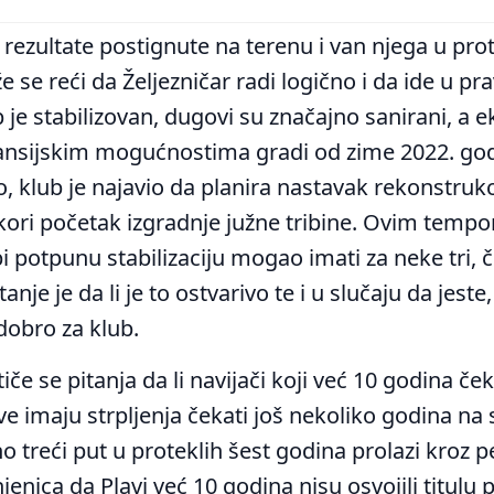
i rezultate postignute na terenu i van njega u prot
 se reći da Željezničar radi logično i da ide u p
 je stabilizovan, dugovi su značajno sanirani, a e
nansijskim mogućnostima gradi od zime 2022. god
 klub je najavio da planira nastavak rekonstrukc
skori početak izgradnje južne tribine. Ovim temp
bi potpunu stabilizaciju mogao imati za neke tri, č
nje je da li je to ostvarivo te i u slučaju da jeste, 
obro za klub.
tiče se pitanja da li navijači koji već 10 godina ček
e imaju strpljenja čekati još nekoliko godina na s
o treći put u proteklih šest godina prolazi kroz p
njenica da Plavi već 10 godina nisu osvojili titulu 