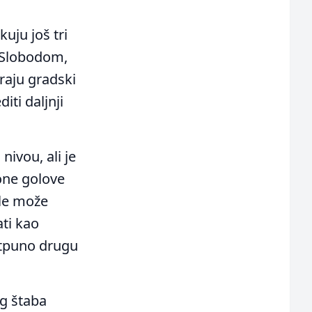
uju još tri
a Slobodom,
raju gradski
ti daljnji
nivou, ali je
one golove
kle može
ati kao
otpuno drugu
og štaba