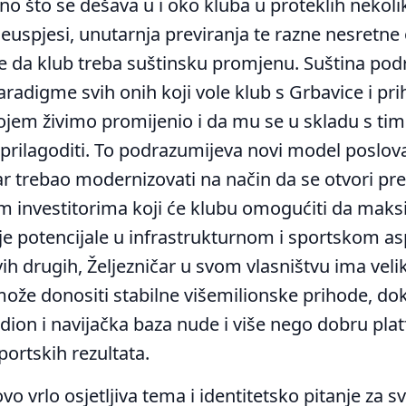
no što se dešava u i oko kluba u proteklih nekoli
neuspjesi, unutarnja previranja te razne nesretne 
e da klub treba suštinsku promjenu. Suština po
adigme svih onih koji vole klub s Grbavice i pri
kojem živimo promijenio i da mu se u skladu s ti
rilagoditi. To podrazumijeva novi model poslova
čar trebao modernizovati na način da se otvori p
im investitorima koji će klubu omogućiti da mak
oje potencijale u infrastrukturnom i sportskom as
vih drugih, Željezničar u svom vlasništvu ima vel
ože donositi stabilne višemilionske prihode, dok 
tadion i navijačka baza nude i više nego dobru pla
portskih rezultata.
ovo vrlo osjetljiva tema i identitetsko pitanje za s