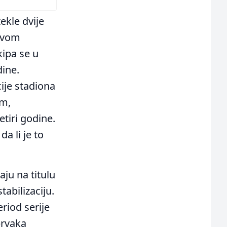
ekle dvije
ravom
kipa se u
ine.
ije stadiona
om,
etiri godine.
da li je to
aju na titulu
tabilizaciju.
eriod serije
prvaka