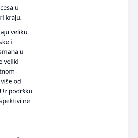
ocesa u
ri kraju.
aju veliku
ske i
lasmana u
 veliki
vatnom
 više od
. Uz podršku
spektivi ne