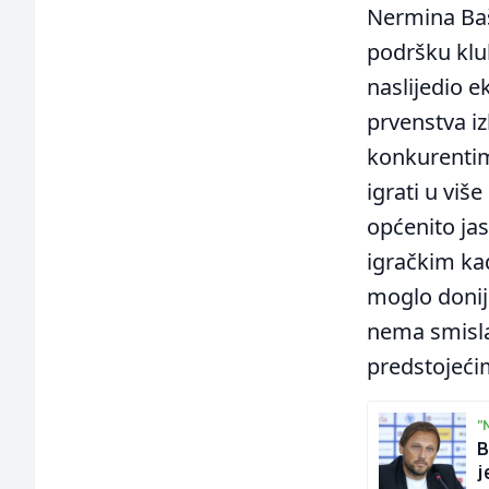
Nermina Baši
podršku klub
naslijedio e
prvenstva i
konkurentima
igrati u viš
općenito jas
igračkim kad
moglo donij
nema smisla 
predstojećim
"
B
j