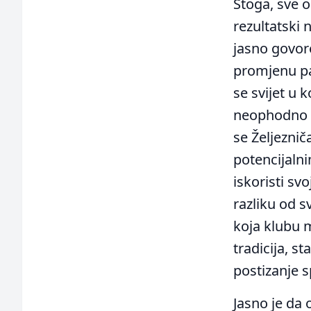
Stoga, sve o
rezultatski 
jasno govor
promjenu par
se svijet u 
neophodno p
se Željezni
potencijaln
iskoristi sv
razliku od s
koja klubu m
tradicija, s
postizanje s
Jasno je da 