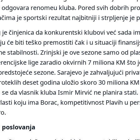
 odgovara renomeu kluba. Pored svih dobrih pr
čima je sportski rezultat najbitniji i strpljenje je p
 je činjenica da konkurentski klubovi već sada im
 će biti teško premostiti čak i u situaciji finansij
ne stabilnosti. Zrinjski je ove sezone samo od p
encijske lige zaradio okvirnih 7 miliona KM što je
predstojeće sezone. Sarajevo je zahvaljujući pri
roteklih deset godina uložio skoro 30 miliona KM
ni se da vlasnik kluba Ismir Mirvić ne planira stati
vlasti koju ima Borac, kompetitivnost Plavih u per
ro.
 poslovanja