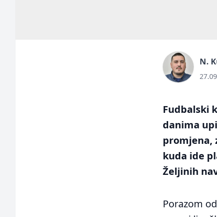
N. K
27.09
Fudbalski k
danima upir
promjena, z
kuda ide pl
Željinih nav
Porazom od Z