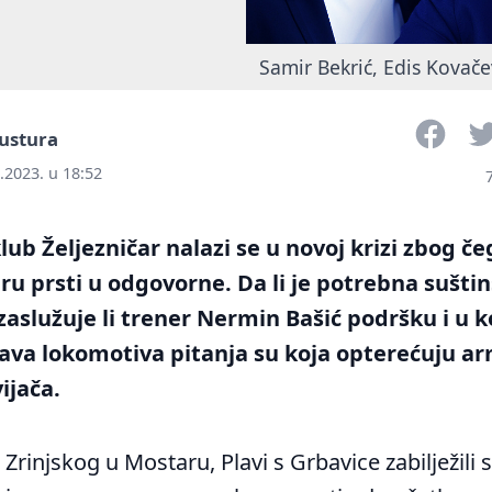
Samir Bekrić, Edis Kovačevi
Face
ustura
.2023. u 18:52
lub Željezničar nalazi se u novoj krizi zbog če
u prsti u odgovorne. Da li je potrebna sušti
aslužuje li trener Nermin Bašić podršku i u k
ava lokomotiva pitanja su koja opterećuju ar
ijača.
rinjskog u Mostaru, Plavi s Grbavice zabilježili s