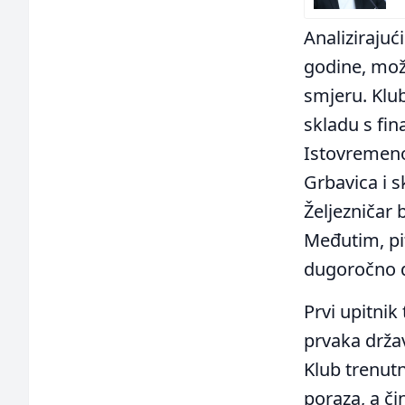
Analizirajuć
godine, može
smjeru. Klub
skladu s fi
Istovremeno,
Grbavica i 
Željezničar 
Međutim, pita
dugoročno d
Prvi upitnik 
prvaka držav
Klub trenutn
poraza, a či