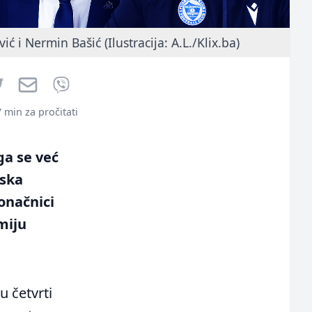
ć i Nermin Bašić (Ilustracija: A.L./Klix.ba)
book
Twitter
Email
Viber
7 min za pročitati
ga se već
nska
onačnici
miju
u četvrti