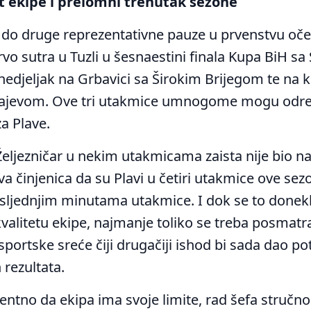
t ekipe i prelomni trenutak sezone
 do druge reprezentativne pauze u prvenstvu oček
vo sutra u Tuzli u šesnaestini finala Kupa BiH s
edjeljak na Grbavici sa Širokim Brijegom te na k
rajevom. Ove tri utakmice umnogome mogu odredi
a Plave.
Željezničar u nekim utakmicama zaista nije bio na 
 činjenica da su Plavi u četiri utakmice ove sez
osljednjim minutama utakmice. I dok se to done
kvalitetu ekipe, najmanje toliko se treba posmatr
portske sreće čiji drugačiji ishod bi sada dao p
h rezultata.
dentno da ekipa ima svoje limite, rad šefa stručn