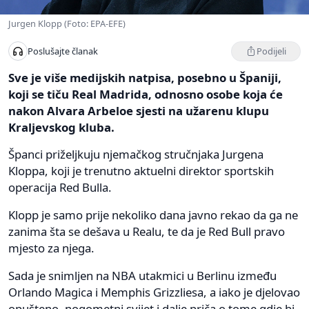
Jurgen Klopp (Foto: EPA-EFE)
Podijeli
Poslušajte članak
Sve je više medijskih natpisa, posebno u Španiji,
koji se tiču Real Madrida, odnosno osobe koja će
nakon Alvara Arbeloe sjesti na užarenu klupu
Kraljevskog kluba.
Španci priželjkuju njemačkog stručnjaka Jurgena
Kloppa, koji je trenutno aktuelni direktor sportskih
operacija Red Bulla.
Klopp je samo prije nekoliko dana javno rekao da ga ne
zanima šta se dešava u Realu, te da je Red Bull pravo
mjesto za njega.
Sada je snimljen na NBA utakmici u Berlinu između
Orlando Magica i Memphis Grizzliesa, a iako je djelovao
opušteno, nogometni svijet i dalje priča o tome gdje bi