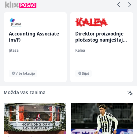
Accounting Associate
Direktor proizvodnje
(m/f)
pločastog namještaja
(m/ž)
Jitasa
Kalea
Više lokacija
Ilijaš
Možda vas zanima