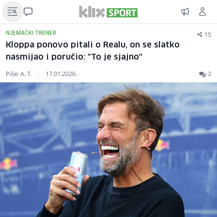
15
NJEMAČKI TRENER
Kloppa ponovo pitali o Realu, on se slatko
nasmijao i poručio: "To je sjajno"
Piše: A. T.
|
17.01.2026.
2