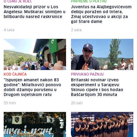
O ČEMU JE RIJEČ
PRIPREME U PERTHU
Nesvakidašnji prizor u Los
Juventus na Alajbegovićevom
Angelesu: Muškarac snimljen u
debiju poražen od Intera,
billboardu nasred raskrsnice
Zmaj učestvovao u akciji za
gol Stare dame
4 sata
2 sata
KOD ČAJNIČA
PRIVUKAO PAŽNJU
"Ispunjen amanet nakon 83
Britanski novinar izveo
godine": Milatkovići ponovo
eksperiment u Sarajevu:
dobili džamiju porušenu u
Skinuo cipele i bos hodao
Drugom svjetskom ratu
Baščaršijom 30 minuta
55 min
20 sati