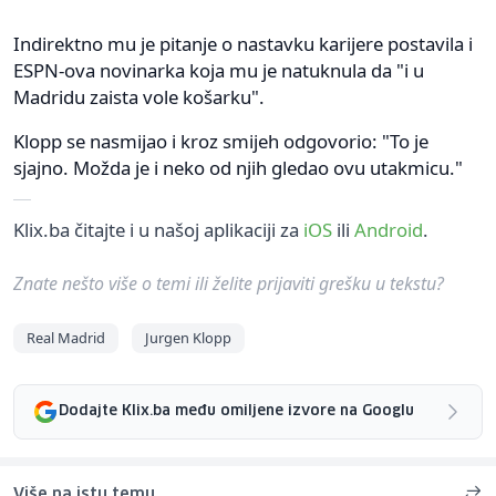
Indirektno mu je pitanje o nastavku karijere postavila i
ESPN-ova novinarka koja mu je natuknula da "i u
Madridu zaista vole košarku".
Klopp se nasmijao i kroz smijeh odgovorio: "To je
sjajno. Možda je i neko od njih gledao ovu utakmicu."
Klix.ba čitajte i u našoj aplikaciji za
iOS
ili
Android
.
Znate nešto više o temi ili želite prijaviti grešku u tekstu?
Real Madrid
Jurgen Klopp
Dodajte Klix.ba među omiljene izvore na Googlu
Više na istu temu