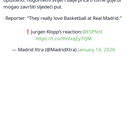
mogao završiti sljedeći put.
Reporter: “They really love Basketball at Real Madrid.”
❗️Jurgen Klopp’s reaction:
@ESPNnl
https://t.co/9hVxqZy7QM
— Madrid Xtra (@MadridXtra)
January 16, 2026