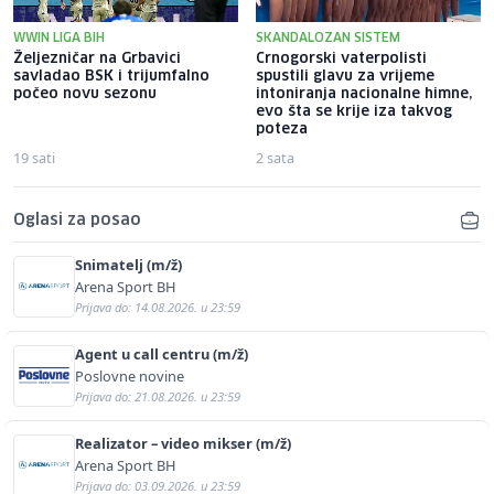
WWIN LIGA BIH
SKANDALOZAN SISTEM
Željezničar na Grbavici
Crnogorski vaterpolisti
savladao BSK i trijumfalno
spustili glavu za vrijeme
počeo novu sezonu
intoniranja nacionalne himne,
evo šta se krije iza takvog
poteza
19 sati
2 sata
Oglasi za posao
Snimatelj (m/ž)
Arena Sport BH
Prijava do: 14.08.2026. u 23:59
Agent u call centru (m/ž)
Poslovne novine
Prijava do: 21.08.2026. u 23:59
Realizator – video mikser (m/ž)
Arena Sport BH
Prijava do: 03.09.2026. u 23:59