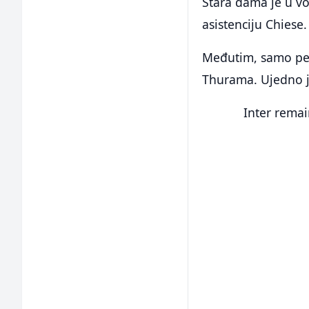
Stara dama je u vo
asistenciju Chiese.
Međutim, samo pet
Thurama. Ujedno je
Inter remain