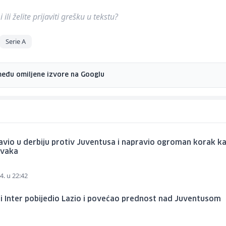
ili želite prijaviti grešku u tekstu?
Serie A
među omiljene izvore na Googlu
lavio u derbiju protiv Juventusa i napravio ogroman korak k
prvaka
4. u 22:42
i Inter pobijedio Lazio i povećao prednost nad Juventusom