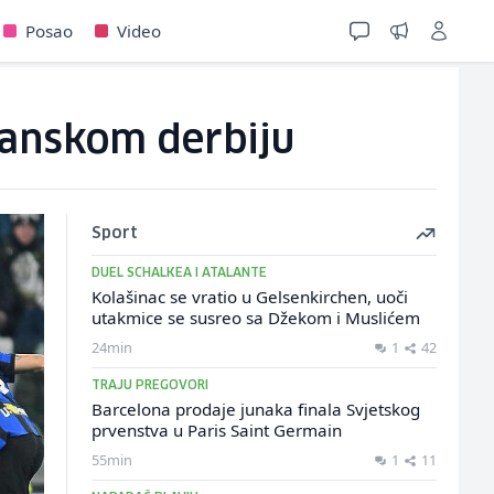
Posao
Video
ijanskom derbiju
Sport
DUEL SCHALKEA I ATALANTE
Kolašinac se vratio u Gelsenkirchen, uoči
utakmice se susreo sa Džekom i Muslićem
24min
1
42
TRAJU PREGOVORI
Barcelona prodaje junaka finala Svjetskog
prvenstva u Paris Saint Germain
55min
1
11