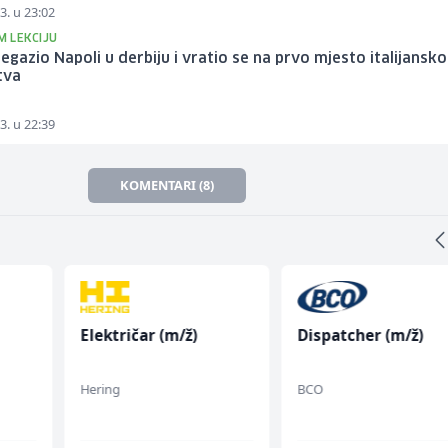
3. u 23:02
IM LEKCIJU
regazio Napoli u derbiju i vratio se na prvo mjesto italijansk
tva
3. u 22:39
KOMENTARI (8)
Električar (m/ž)
Dispatcher (m/ž)
fall
Hering
BCO