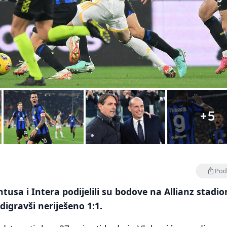
+5
Podi
usa i Intera podijelili su bodove na Allianz stadi
odigravši neriješeno 1:1.