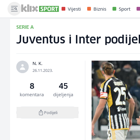
Vijesti
Biznis
Sport
SERIE A
Juventus i Inter podije
N. K.
26.11.2023.
8
45
komentara
dijeljenja
Podijeli