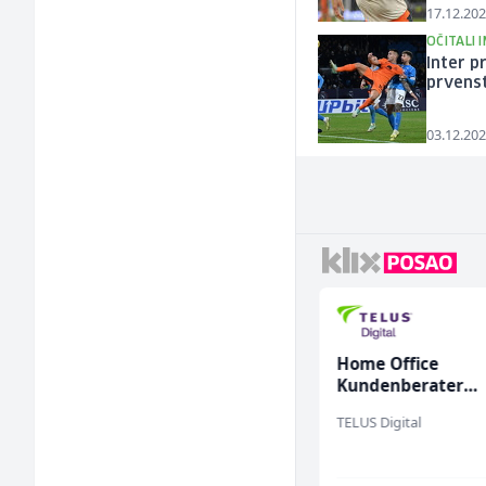
17.12.202
OČITALI 
Inter p
prvens
03.12.202
Konobarica (ž)
Home Office
Kundenberater
(m/w/d) für Vatten
Bosnian House Restaurant
TELUS Digital