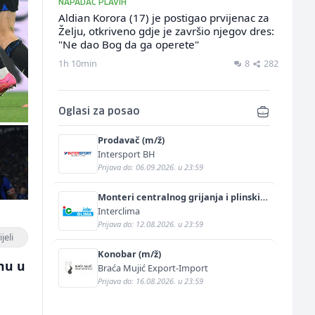
NAPADAČ PLAVIH
Aldian Korora (17) je postigao prvijenac za
Želju, otkriveno gdje je završio njegov dres:
"Ne dao Bog da ga operete"
1h 10min
8
282
Oglasi za posao
Prodavač (m/ž)
Intersport BH
Prijava do: 06.09.2026. u 23:59
Monteri centralnog grijanja i plinskih
instalacija (m)
Interclima
Prijava do: 12.08.2026. u 23:59
jeli
Konobar (m/ž)
onu u
Braća Mujić Export-Import
Prijava do: 16.08.2026. u 23:59