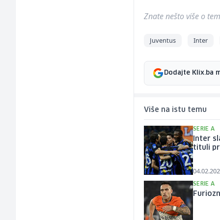
Znate nešto više o temi 
Juventus
Inter
Dodajte Klix.ba 
Više na istu temu
SERIE A
Inter s
tituli 
04.02.202
SERIE A
Furiozn