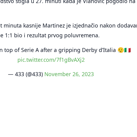
dstvo stigla u 27. minuti kada je Vlahović pogodio na
 minuta kasnije Martinez je izjednačio nakon dodava
 1:1 bio i rezultat prvog poluvremena.
 top of Serie A after a gripping Derby d’Italia 😮‍💨🇮🇹
pic.twitter.com/7f1gBvAXj2
— 433 (@433)
November 26, 2023