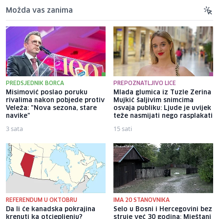
Možda vas zanima
PREDSJEDNIK BORCA
PREPOZNATLJIVO LICE
Misimović poslao poruku
Mlada glumica iz Tuzle Zerina
rivalima nakon pobjede protiv
Mujkić šaljivim snimcima
Veleža: "Nova sezona, stare
osvaja publiku: Ljude je uvijek
navike"
teže nasmijati nego rasplakati
3 sata
15 sati
REFERENDUM U OKTOBRU
IMA 20 STANOVNIKA
Da li će kanadska pokrajina
Selo u Bosni i Hercegovini bez
krenuti ka otcjepljenju?
struje već 30 godina: Mještani