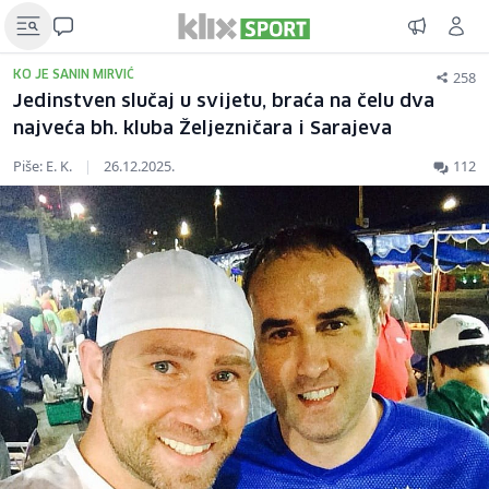
258
KO JE SANIN MIRVIĆ
Jedinstven slučaj u svijetu, braća na čelu dva
najveća bh. kluba Željezničara i Sarajeva
Piše: E. K.
|
26.12.2025.
112