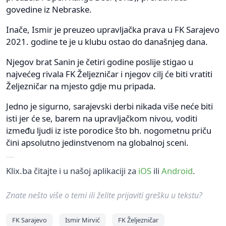
govedine iz Nebraske.
Inače, Ismir je preuzeo upravljačka prava u FK Sarajevo
2021. godine te je u klubu ostao do današnjeg dana.
Njegov brat Sanin je četiri godine poslije stigao u
najvećeg rivala FK Željezničar i njegov cilj će biti vratiti
Željezničar na mjesto gdje mu pripada.
Jedno je sigurno, sarajevski derbi nikada više neće biti
isti jer će se, barem na upravljačkom nivou, voditi
između ljudi iz iste porodice što bh. nogometnu priču
čini apsolutno jedinstvenom na globalnoj sceni.
Klix.ba čitajte i u našoj aplikaciji za
iOS
ili
Android
.
Znate nešto više o temi ili želite prijaviti grešku u tekstu?
FK Sarajevo
Ismir Mirvić
FK Željezničar