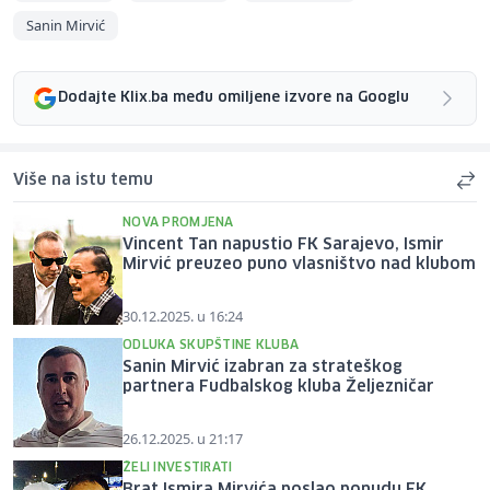
Sanin Mirvić
Dodajte Klix.ba među omiljene izvore na Googlu
Više na istu temu
NOVA PROMJENA
Vincent Tan napustio FK Sarajevo, Ismir
Mirvić preuzeo puno vlasništvo nad klubom
30.12.2025. u 16:24
ODLUKA SKUPŠTINE KLUBA
Sanin Mirvić izabran za strateškog
partnera Fudbalskog kluba Željezničar
26.12.2025. u 21:17
ŽELI INVESTIRATI
Brat Ismira Mirvića poslao ponudu FK