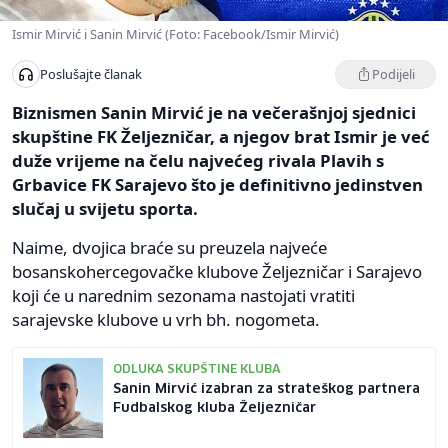
Ismir Mirvić i Sanin Mirvić (Foto: Facebook/Ismir Mirvić)
Podijeli
Poslušajte članak
Biznismen Sanin Mirvić je na večerašnjoj sjednici
skupštine FK Željezničar, a njegov brat Ismir je već
duže vrijeme na čelu najvećeg rivala Plavih s
Grbavice FK Sarajevo što je definitivno jedinstven
slučaj u svijetu sporta.
Naime, dvojica braće su preuzela najveće
bosanskohercegovačke klubove Željezničar i Sarajevo
koji će u narednim sezonama nastojati vratiti
sarajevske klubove u vrh bh. nogometa.
ODLUKA SKUPŠTINE KLUBA
Sanin Mirvić izabran za strateškog partnera
Fudbalskog kluba Željezničar