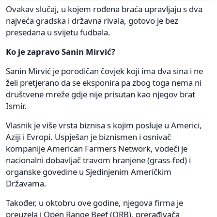
Ovakav slučaj, u kojem rođena braća upravljaju s dva
najveća gradska i državna rivala, gotovo je bez
presedana u svijetu fudbala.
Ko je zapravo Sanin Mirvić?
Sanin Mirvić je porodičan čovjek koji ima dva sina i ne
želi pretjerano da se eksponira pa zbog toga nema ni
društvene mreže gdje nije prisutan kao njegov brat
Ismir.
Vlasnik je više vrsta biznisa s kojim posluje u Americi,
Aziji i Evropi. Uspješan je biznismen i osnivač
kompanije American Farmers Network, vodeći je
nacionalni dobavljač travom hranjene (grass-fed) i
organske govedine u Sjedinjenim Američkim
Državama.
Također, u oktobru ove godine, njegova firma je
preuzela i Open Range Beef (ORB), prerađivača