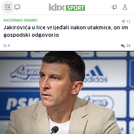
12
RAZDRMAO DINAMO
Jakirovića u lice vrijeđali nakon utakmice, on im
gospodski odgovorio
D. P.
34