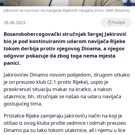
Jakirović se osvrnuo na navijanje Rijekinih navijača (Foto: GNK Dinamo)
28.08.2023.
Podijeli
Bosanskohercegovački stručnjak Sergej Jakirović
bio je pod kontinuiranim udarom navijača Rijeke
tokom derbija protiv njegovog Dinama, a njegov
odgovor pokazuje da zbog toga nema mjesta
panici.
Jakirovićev Dinamo novom pobjedom, drugom otkako
je on preuzeo klub (2:1 protiv Rijeke), uspio je
preokrenuti situaciju makar na kratko, a nakon
utakmice, bh. stručnjak se našao na udaru navijača
gostujućeg tima.
Pristalice Rijeke zamjeraju Jakiroviću način na koji je
otišao iz ovog kluba prošle sedmice i odmah preuzeo
Dinamo pa su tako tokom utakmice, ali i njemu u lice