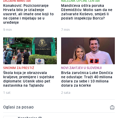
DRŽAVNI MINISTAR
NAČELNIK OPĆINE CENTAR
Konaković: Pozicioniranje
Mandićeva oštra poruka
Hrvata bilo je izlaženje
Džemidžiću: Molio sam da ne
ususret, ali imate one koji to
zatvarate Koševo, smiješ li
ne cijene i miješaju se u
poslati inspekciju Borcu?
uređenje
9 min
7 min
SINONIM ZA PRESTIŽ
NOVI ZAHTJEV U SLOVENIJI
Škola koja je obrazovala
Bivša zaručnica Luke Dončića
kraljeve, premijere i svjetske
ne odustaje: Traži 40 miliona
diplomate: Učenik ubio pet
dolara za sebe i 10 miliona
nastavnika na Tajlandu
dolara za kćerke
1 sat
2 sata
Oglasi za posao
Konobarica (ž)