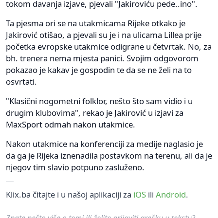
tokom davanja izjave, pjevali "Jakiroviću pede..ino".
Ta pjesma ori se na utakmicama Rijeke otkako je
Jakirović otišao, a pjevali su je i na ulicama Lillea prije
početka evropske utakmice odigrane u četvrtak. No, za
bh. trenera nema mjesta panici. Svojim odgovorom
pokazao je kakav je gospodin te da se ne želi na to
osvrtati.
"Klasični nogometni folklor, nešto što sam vidio i u
drugim klubovima", rekao je Jakirović u izjavi za
MaxSport odmah nakon utakmice.
Nakon utakmice na konferenciji za medije naglasio je
da ga je Rijeka iznenadila postavkom na terenu, ali da je
njegov tim slavio potpuno zasluženo.
Klix.ba čitajte i u našoj aplikaciji za
iOS
ili
Android
.
Znate nešto više o temi ili želite prijaviti grešku u tekstu?