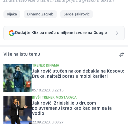
Rijeka
Dinamo Zagreb
Sergej Jakirović
Dodajte Klix.ba među omiljene izvore na Googlu
Više na istu temu
TRENER DINAMA
Jakirović utučen nakon debakla na Kosovu:
Bruka, najteži poraz u mojoj karijeri
05.10.2023. u 22:15
BIVŠI TRENER MOSTARACA
Jakirović: Zrinjski je u drugom
poluvremenu igrao kao kad sam ga ja
vodio
22.09.2023. u 08:27