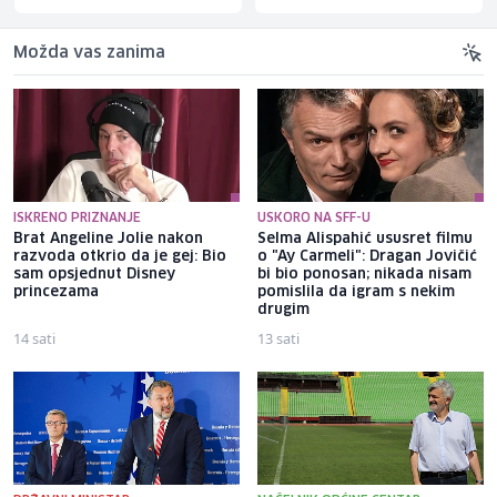
Možda vas zanima
ISKRENO PRIZNANJE
USKORO NA SFF-U
Brat Angeline Jolie nakon
Selma Alispahić ususret filmu
razvoda otkrio da je gej: Bio
o "Ay Carmeli": Dragan Jovičić
sam opsjednut Disney
bi bio ponosan; nikada nisam
princezama
pomislila da igram s nekim
drugim
14 sati
13 sati