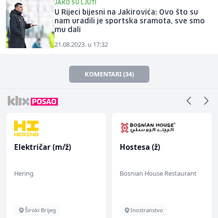
JAKO SU LJUTI
U Rijeci bijesni na Jakirovića: Ovo što su
nam uradili je sportska sramota, sve smo
mu dali
21.08.2023. u 17:32
KOMENTARI (34)
Električar (m/ž)
Hostesa (ž)
Hering
Bosnian House Restaurant
Široki Brijeg
Inostranstvo