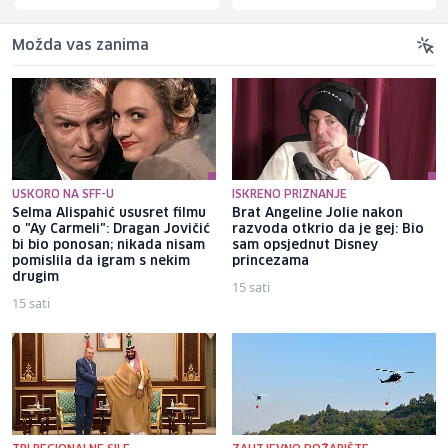
Možda vas zanima
USKORO NA SFF-U
ISKRENO PRIZNANJE
Selma Alispahić ususret filmu
Brat Angeline Jolie nakon
o "Ay Carmeli": Dragan Jovičić
razvoda otkrio da je gej: Bio
bi bio ponosan; nikada nisam
sam opsjednut Disney
pomislila da igram s nekim
princezama
drugim
15 sati
15 sati