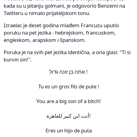
kada su u pitanju golmani, je odgovorio Benzemi na
Twitteru u nimalo prijateljskom tonu.
Izraelac je deset godina mlađem Francuzu uputio
poruku na pet jezika - hebrejskom, francuskom,
engleskom, arapskom i španskom.
Poruka je na svih pet jezika identična, a ona glasi: "Ti si
kurvin sin!".
אתה בן זונה גדול !
Tu es un gros fils de pute !
You are a big son of a bitch!
أنت ابن كبير للعاهرة!
Eres un hijo de puta