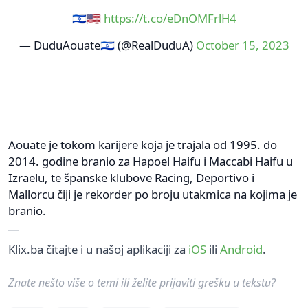
🇮🇱🇺🇸
https://t.co/eDnOMFrlH4
— DuduAouate🇮🇱 (@RealDuduA)
October 15, 2023
Aouate je tokom karijere koja je trajala od 1995. do
2014. godine branio za Hapoel Haifu i Maccabi Haifu u
Izraelu, te španske klubove Racing, Deportivo i
Mallorcu čiji je rekorder po broju utakmica na kojima je
branio.
Klix.ba čitajte i u našoj aplikaciji za
iOS
ili
Android
.
Znate nešto više o temi ili želite prijaviti grešku u tekstu?