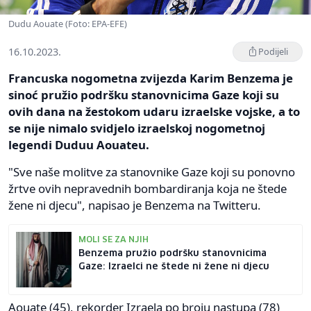
Dudu Aouate (Foto: EPA-EFE)
16.10.2023.
Podijeli
Francuska nogometna zvijezda Karim Benzema je
sinoć pružio podršku stanovnicima Gaze koji su
ovih dana na žestokom udaru izraelske vojske, a to
se nije nimalo svidjelo izraelskoj nogometnoj
legendi Duduu Aouateu.
"Sve naše molitve za stanovnike Gaze koji su ponovno
žrtve ovih nepravednih bombardiranja koja ne štede
žene ni djecu", napisao je Benzema na Twitteru.
MOLI SE ZA NJIH
Benzema pružio podršku stanovnicima
Gaze: Izraelci ne štede ni žene ni djecu
Aouate (45), rekorder Izraela po broju nastupa (78)