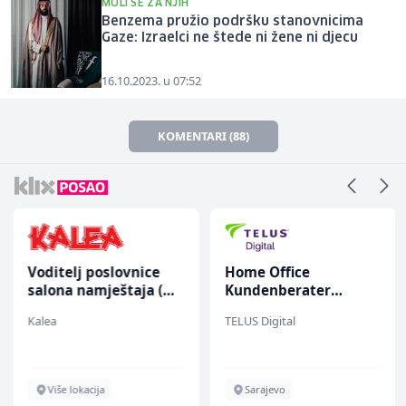
MOLI SE ZA NJIH
Benzema pružio podršku stanovnicima
Gaze: Izraelci ne štede ni žene ni djecu
16.10.2023. u 07:52
KOMENTARI (88)
Voditelj poslovnice
Home Office
salona namještaja (m/
Kundenberater
ž)
(m/w/d) für Vattenfall
Kalea
TELUS Digital
Više lokacija
Sarajevo