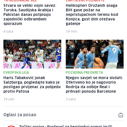
TRI REGIONALNE SILE
ZAHTJEVNO POŽARIŠTE
Stvara se veliki vojni savez:
Helikopteri Oružanih snaga
Turska, Saudijska Arabija i
BiH gase požar na
Pakistan danas potpisuju
nepristupačnom terenu kod
zajednički odbrambeni
Konjica, gust dim otežava
sporazum
gašenje
4 sata
14 min
EVROPSKA LIGA
POZADINA PREOKRETA
Haris Tabaković junak
Njegov savjet se mora slušati:
Salzburga, pogledajte kako je
Otkriveno ko je nagovorio
postigao prvijenac za pobjedu
Rodrija da odbije Real i
protiv Pafosa
prihvati ponudu Barcelone
14 sati
3 sata
Oglasi za posao
Točilac goriva - Prodavač na benzinskoj pumpi (m/ž)