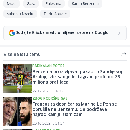
Izrael
Gaza
Palestina
Karim Benzema
sukob u Izraelu
Dudu Aouate
Dodajte Klix.ba među omiljene izvore na Googlu
Više na istu temu
RADIKALAN POTEZ
Benzema proživljava "pakao" u Saudijskoj
Arabiji, izbrisao je Instagram profil od 76
miliona pratilaca
27.12.2023. u 18:06
ZBOG PODRŠKE GAZI
Francuska desničarka Marine Le Pen se
obrušila na Benzemu: On podržava
najradikalniji islamizam
20.10.2023. u 21:24