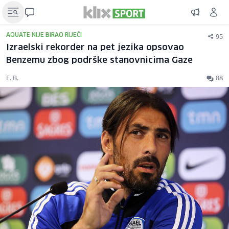
95
AOUATE NIJE BIRAO RIJEČI
Izraelski rekorder na pet jezika opsovao
Benzemu zbog podrške stanovnicima Gaze
E. B.
88