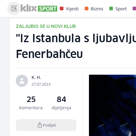
Vijesti
Biznis
Sport
ZALJUBIO SE U NOVI KLUB
"Iz Istanbula s ljubavl
Fenerbahčeu
K. H.
27.07.2023.
25
84
komentara
dijeljenja
Podijeli