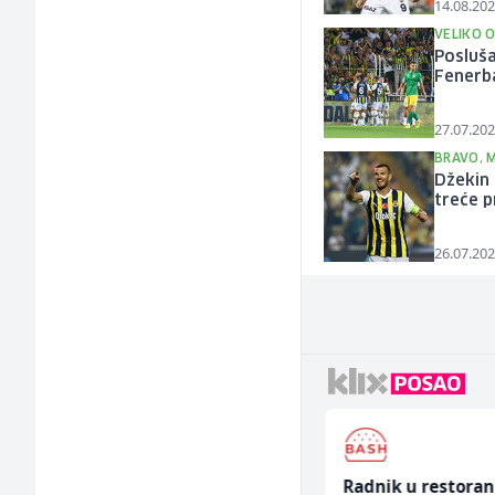
14.08.202
VELIKO 
Posluša
Fenerb
27.07.202
BRAVO, 
Džekin 
treće p
26.07.202
Komercijalni
Radnik u restora