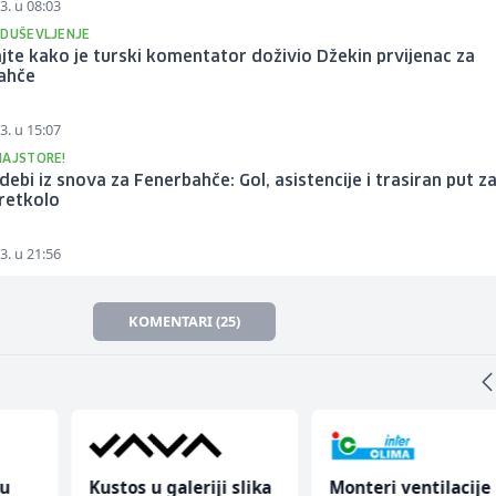
3. u 08:03
ODUŠEVLJENJE
jte kako je turski komentator doživio Džekin prvijenac za
ahče
3. u 15:07
MAJSTORE!
debi iz snova za Fenerbahče: Gol, asistencije i trasiran put z
retkolo
3. u 21:56
KOMENTARI (25)
nu
Kustos u galeriji slika
Monteri ventilacije 