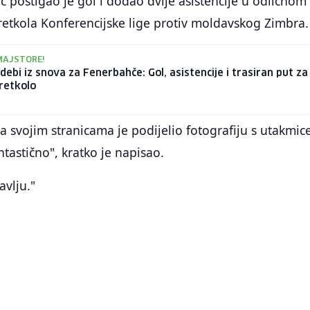
c postigao je gol i dodao dvije asistencije u odličnom
etkola Konferencijske lige protiv moldavskog Zimbra.
MAJSTORE!
debi iz snova za Fenerbahče: Gol, asistencije i trasiran put za
retkolo
 svojim stranicama je podijelio fotografiju s utakmice
ntastično", kratko je napisao.
avlju."