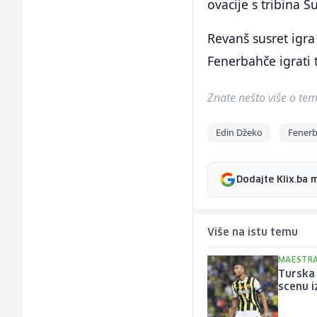
ovacije s tribina 
Revanš susret igra
Fenerbahče igrati 
Znate nešto više o temi 
Edin Džeko
Fener
Dodajte Klix.ba 
Više na istu temu
MAESTRA
Turska 
scenu i