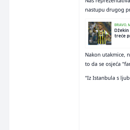
Naš reprezentativa
nastupu drugog pr
BRAVO, 
Džekin 
treće p
Nakon utakmice, na
to da se osjeća "fa
"Iz Istanbula s ljub