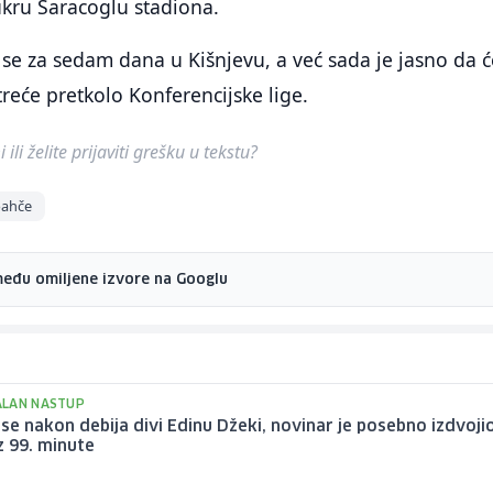
Sukru Saracoglu stadiona.
 se za sedam dana u Kišnjevu, a već sada je jasno da ć
treće pretkolo Konferencijske lige.
ili želite prijaviti grešku u tekstu?
bahče
među omiljene izvore na Googlu
LAN NASTUP
se nakon debija divi Edinu Džeki, novinar je posebno izdvoji
z 99. minute