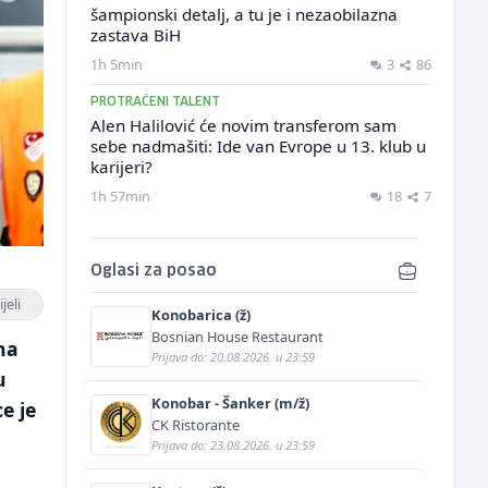
šampionski detalj, a tu je i nezaobilazna
zastava BiH
1h 5min
3
86
PROTRAĆENI TALENT
Alen Halilović će novim transferom sam
sebe nadmašiti: Ide van Evrope u 13. klub u
karijeri?
1h 57min
18
7
Oglasi za posao
jeli
Konobarica (ž)
Bosnian House Restaurant
na
Prijava do: 20.08.2026. u 23:59
u
Konobar - Šanker (m/ž)
e je
CK Ristorante
Prijava do: 23.08.2026. u 23:59