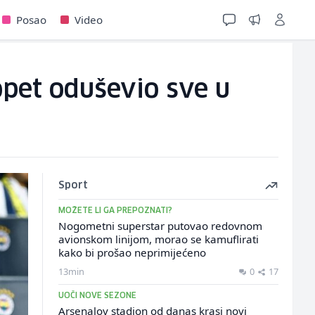
Posao
Video
 opet oduševio sve u
Sport
MOŽETE LI GA PREPOZNATI?
Nogometni superstar putovao redovnom
avionskom linijom, morao se kamuflirati
kako bi prošao neprimijećeno
13min
0
17
UOČI NOVE SEZONE
Arsenalov stadion od danas krasi novi