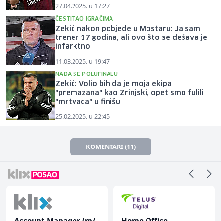
27.04.2025. u 17:27
ČESTITAO IGRAČIMA
Zekić nakon pobjede u Mostaru: Ja sam
trener 17 godina, ali ovo što se dešava je
infarktno
11.03.2025. u 19:47
NADA SE POLUFINALU
Zekić: Volio bih da je moja ekipa
"premazana" kao Zrinjski, opet smo fulili
"mrtvaca" u finišu
25.02.2025. u 22:45
KOMENTARI (11)
Account Manager (m/
Home Office