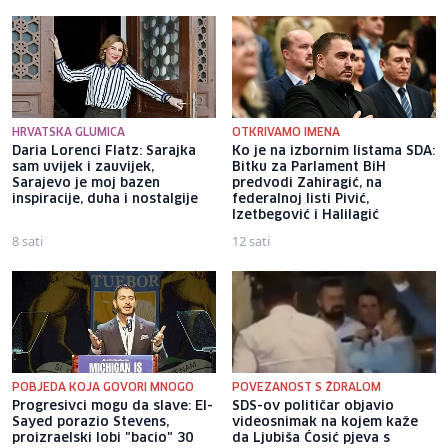
HRVATSKA GLUMICA
OTKRIVAMO IMENA
Daria Lorenci Flatz: Sarajka
Ko je na izbornim listama SDA:
sam uvijek i zauvijek,
Bitku za Parlament BiH
Sarajevo je moj bazen
predvodi Zahiragić, na
inspiracije, duha i nostalgije
federalnoj listi Pivić,
Izetbegović i Halilagić
8 sati
12 sati
POBJEDA KOJA GOVORI MNOGO
POVEZANOST S ŽDRALOM
Progresivci mogu da slave: El-
SDS-ov političar objavio
Sayed porazio Stevens,
videosnimak na kojem kaže
proizraelski lobi "bacio" 30
da Ljubiša Ćosić pjeva s