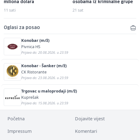
miliona dolara
osobama iz kriminalne grupe
11 sati
21 sat
Oglasi za posao
Konobar (m/ž)
Pivnica HS
Prijava do: 20.08.2026. u 23:59
Konobar - Šanker (m/ž)
CK Ristorante
Prijava do: 23.08.2026. u 23:59
Trgovac u maloprodaji (m/ž)
Kuprešak
Prijava do: 15.08.2026. u 23:59
Početna
Dojavite vijest
Impressum
Komentari