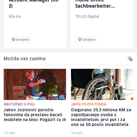
ž)
Sachbearbeiter
(m/w/d) für einen
Klix.ba
TELUS Digital
bekannten deutschen
Energieversorger
Sarajevo
Sarajevo
Možda vas zanima
NASTUPAO U PULI
JAVNI POZIVI FONDA
Jakov Jozinović poručio
Osigurano 20,3 miliona KM za
fanovima da prestanu bacati
zapošljavanje osoba s
mobitele na binu: Pogazit ću ih
invaliditetom, prvi put i za
one sa 50 posto invaliditeta
11 sati
14 sati