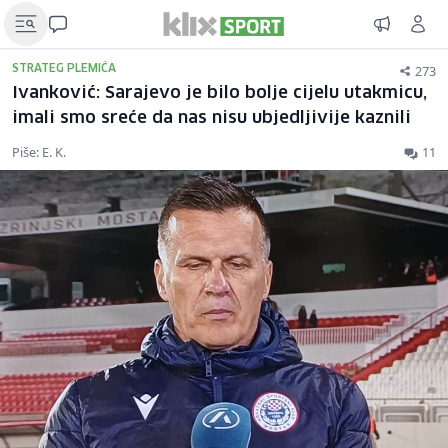
273
STRATEG PLEMIĆA
Ivanković: Sarajevo je bilo bolje cijelu utakmicu,
imali smo sreće da nas nisu ubjedljivije kaznili
Piše: E. K.
11