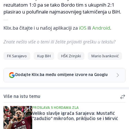
rezultatom 1:0 pa se tako Bordo tim s ukupnih 2:1
plasirao u polufinale najmasovnijeg takmičenja u BiH.
Klix.ba čitajte i u našoj aplikaciji za
iOS
ili
Android
.
Znate nešto više o temi ili želite prijaviti grešku u tekstu?
FK Sarajevo
Kup BiH
HŠK Zrinjski
Mario Ivanković
Dodajte Klix.ba među omiljene izvore na Googlu
Više na istu temu
PROSLAVA S HORDAMA ZLA
Veliko slavlje igrača Sarajeva: Mustafić
"zadužio" mikrofon, priključio se i Mirvić