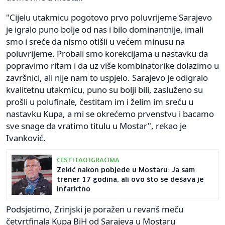
"Cijelu utakmicu pogotovo prvo poluvrijeme Sarajevo
je igralo puno bolje od nas i bilo dominantnije, imali
smo i sreće da nismo otišli u većem minusu na
poluvrijeme. Probali smo korekcijama u nastavku da
popravimo ritam i da uz više kombinatorike dolazimo u
završnici, ali nije nam to uspjelo. Sarajevo je odigralo
kvalitetnu utakmicu, puno su bolji bili, zasluženo su
prošli u polufinale, čestitam im i želim im sreću u
nastavku Kupa, a mi se okrećemo prvenstvu i bacamo
sve snage da vratimo titulu u Mostar", rekao je
Ivanković.
ČESTITAO IGRAČIMA
Zekić nakon pobjede u Mostaru: Ja sam
trener 17 godina, ali ovo što se dešava je
infarktno
Podsjetimo, Zrinjski je poražen u revanš meču
četvrtfinala Kupa BiH od Sarajeva u Mostaru