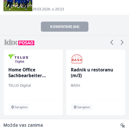
29.03.2026. u 20:23
KOMENTARI (64)
Home Office
Radnik u restoranu
Sachbearbeiter
(m/ž)
(m/w/d) für einen
TELUS Digital
BASH
bekannten deutschen
Energieversorger
Sarajevo
Sarajevo
Možda vas zanima