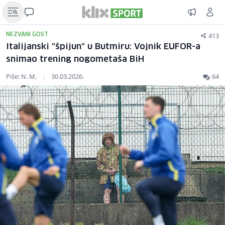
413
NEZVANI GOST
Italijanski "špijun" u Butmiru: Vojnik EUFOR-a
snimao trening nogometaša BiH
Piše: N. M.
|
30.03.2026.
64