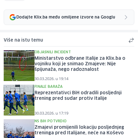
Dodajte Klix.ba među omiljene izvore na Googlu
Više na istu temu
OBJASNILI INCIDENT
Ministarstvo odbrane Italije za Klix.ba o
vojniku koji je snimao Zmajeve: Nije
špijunaža, nego radoznalost
30.03.2026. u 19:14
FINALE BARAŽA
Reprezentativci BiH odradili posljednji
trening pred sudar protiv Italije
30.03.2026. u 17:19
NS BIH POTVRDIO
Zmajevi promijenili lokaciju posljednjeg
treninga pred Italijane, neće na Koševo