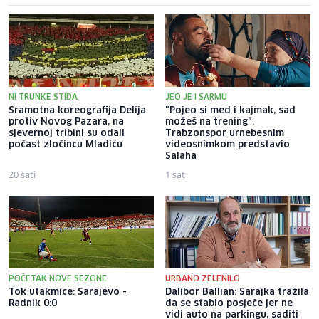
NI TRUNKE STIDA
JEO JE I SARMU
Sramotna koreografija Delija
"Pojeo si med i kajmak, sad
protiv Novog Pazara, na
možeš na trening":
sjevernoj tribini su odali
Trabzonspor urnebesnim
počast zločincu Mladiću
videosnimkom predstavio
Salaha
20 sati
1 sat
POČETAK NOVE SEZONE
URBANO ZELENILO
Tok utakmice: Sarajevo -
Dalibor Ballian: Sarajka tražila
Radnik 0:0
da se stablo posječe jer ne
vidi auto na parkingu; saditi