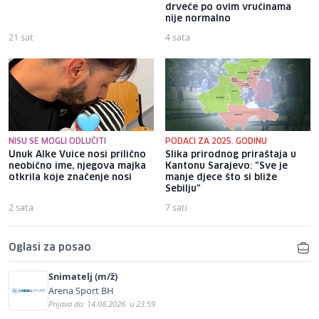
drveće po ovim vrućinama
nije normalno
21 sat
4 sata
NISU SE MOGLI ODLUČITI
PODACI ZA 2025. GODINU
Unuk Alke Vuice nosi prilično
Slika prirodnog priraštaja u
neobično ime, njegova majka
Kantonu Sarajevo: "Sve je
otkrila koje značenje nosi
manje djece što si bliže
Sebilju"
2 sata
7 sati
Oglasi za posao
Snimatelj (m/ž)
Arena Sport BH
Prijava do: 14.08.2026. u 23:59