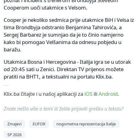
poznat i incident s trenerom Brondbyja Steveom
Cooperom uoči utakmice s Velsom.
Cooper je nekoliko sedmica prije utakmice BiH i Velsa iz
tima Brondbyja odstranio Benjamina Tahirovića, a
Sergej Barbarez je sumnjao da je to činio namjerno
kako bi pomogao Velšanima da odnesu pobjedu u
baražu.
Utakmica Bosna i Hercegovina - Italija igra se u utorak
od 20:45 sati u Zenici. Direktan TV prijenos možete
pratiti na BHT1, a tekstualni na portalu Klix.ba.
Klix.ba čitajte i u našoj aplikaciji za
iOS
ili
Android
.
Znate nešto više o temi ili želite prijaviti grešku u tekstu?
Zmajevi
EUFOR
nogometna reprezentacija Italije
SP 2026