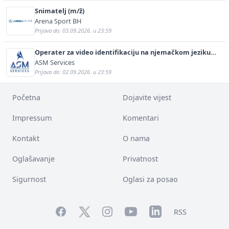
Snimatelj (m/ž)
Arena Sport BH
Prijava do: 03.09.2026. u 23:59
Operater za video identifikaciju na njemačkom jeziku
(m/ž)
ASM Services
Prijava do: 02.09.2026. u 23:59
Početna
Dojavite vijest
Impressum
Komentari
Kontakt
O nama
Oglašavanje
Privatnost
Sigurnost
Oglasi za posao
Facebook
YouTube
LinkedIn
Twitter
Instagram
RSS