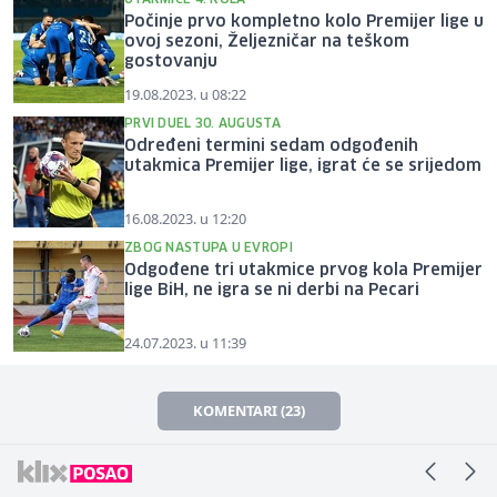
Počinje prvo kompletno kolo Premijer lige u
ovoj sezoni, Željezničar na teškom
gostovanju
19.08.2023. u 08:22
PRVI DUEL 30. AUGUSTA
Određeni termini sedam odgođenih
utakmica Premijer lige, igrat će se srijedom
16.08.2023. u 12:20
ZBOG NASTUPA U EVROPI
Odgođene tri utakmice prvog kola Premijer
lige BiH, ne igra se ni derbi na Pecari
24.07.2023. u 11:39
KOMENTARI (23)