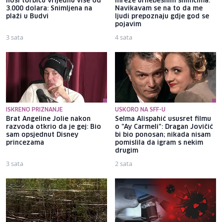
nosi torbicu vrijednu više od
mreže urnebesnim snimcima:
3.000 dolara: Snimljena na
Navikavam se na to da me
plaži u Budvi
ljudi prepoznaju gdje god se
pojavim
3 sata
4 sata
ISKRENO PRIZNANJE
USKORO NA SFF-U
Brat Angeline Jolie nakon
Selma Alispahić ususret filmu
razvoda otkrio da je gej: Bio
o "Ay Carmeli": Dragan Jovičić
sam opsjednut Disney
bi bio ponosan; nikada nisam
princezama
pomislila da igram s nekim
drugim
3 sata
2 sata