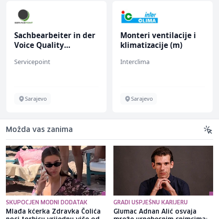
Sachbearbeiter in der
Monteri ventilacije i
Voice Quality
klimatizacije (m)
Management (m/w)
Servicepoint
Interclima
Sarajevo
Sarajevo
Možda vas zanima
SKUPOCJEN MODNI DODATAK
GRADI USPJEŠNU KARIJERU
Mlađa kćerka Zdravka Čolića
Glumac Adnan Alić osvaja