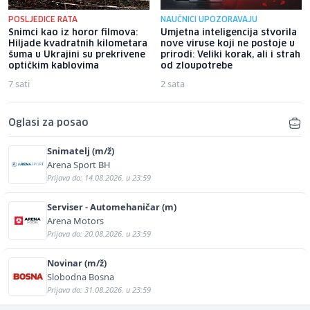
POSLJEDICE RATA
NAUČNICI UPOZORAVAJU
Snimci kao iz horor filmova:
Umjetna inteligencija stvorila
Hiljade kvadratnih kilometara
nove viruse koji ne postoje u
šuma u Ukrajini su prekrivene
prirodi: Veliki korak, ali i strah
optičkim kablovima
od zloupotrebe
7 sati
2 sata
Oglasi za posao
Snimatelj (m/ž)
Arena Sport BH
Prijava do: 14.08.2026. u 23:59
Serviser - Automehaničar (m)
Arena Motors
Prijava do: 20.08.2026. u 23:59
Novinar (m/ž)
Slobodna Bosna
Prijava do: 31.08.2026. u 23:59