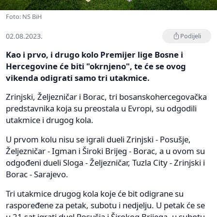
Foto: NS BiH
02.08.2023.
Podijeli
Kao i prvo, i drugo kolo Premijer lige Bosne i
Hercegovine će biti "okrnjeno", te će se ovog
vikenda odigrati samo tri utakmice.
Zrinjski, Željezničar i Borac, tri bosanskohercegovačka
predstavnika koja su preostala u Evropi, su odgodili
utakmice i drugog kola.
U prvom kolu nisu se igrali dueli Zrinjski - Posušje,
Željezničar - Igman i Široki Brijeg - Borac, a u ovom su
odgođeni dueli Sloga - Željezničar, Tuzla City - Zrinjski i
Borac - Sarajevo.
Tri utakmice drugog kola koje će bit odigrane su
raspoređene za petak, subotu i nedjelju. U petak će se
u 21 sat igrati duel Posušja i Širokog Brijega, u subotu