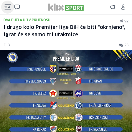
92
DVA DUELA U TV PRIJENOSU
I drugo kolo Premijer lige BiH će biti "okrnjeno",
igrat će se samo tri utakmice
E. B.
23