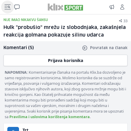
33
NIJE IMAO NIKAKVU ŠANSU
Hulk "probušio" mrežu iz slobodnjaka, zakašnjela
reakcija golmana pokazuje silinu udarca
Komentari (5)
Povratak na članak
Prijava korisnika
NAPOMENA:
Komentarisanje članaka na portalu Klix.ba dozvoljeno je
samo registrovanim korisnicima. Molimo korisnike da se suzdrže od
vrijeđanja, psovanja i vulgarnog izražavanja. Komentari odražavaju
stavove isključivo njihovih autora, koji zbog govora mržnje mogu biti i
krivično gonjeni. Kao čitatelj prihvatate mogućnost da među
komentarima mogu biti pronađeni sadržaji koji mogu biti u
suprotnosti sa vašim vjerskim, moralnim i drugim načelima i
uvjerenjima. Svaki korisnik prije pisanja komentara mora se upoznati
sa
Pravilima i uslovima korištenja komentara
.
Trt