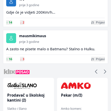
prije 3 godine
Gdje će je vidjeti 200Km/h...
↑
14
↓
2
Prijavi
mausmikimaus
prije 3 godine
A zasto ne pisete malo o Batmanu? Stalno o Hulku.
↑
16
↓
3
Prijavi
Prodavač u školskoj
Pekar (m/ž)
kantini (ž)
Slatko i Slano
Amko komerc