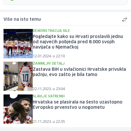
Više na istu temu
DEMONSTRACIJA SILE
Pogledajte kako su Hrvati proslavili jednu
od najvećih pobjeda pred 8.000 svojih
navijača u Njemačkoj
12.01.2024. u 22:10
ZANIMLJIV DETALJ
Zastava BiH u svlačionici Hrvatske privukla
pažnju, evo zašto je bila tamo
22.11.2023. u 23:04
SLAVLJE VATRENIH
Hrvatska se plasirala na šesto uzastopno
Evropsko prvenstvo u nogometu
21.11.2023. u 22:35