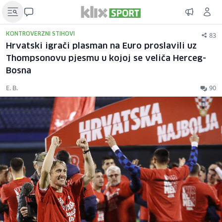
83
KONTROVERZNI STIHOVI
Hrvatski igrači plasman na Euro proslavili uz
Thompsonovu pjesmu u kojoj se veliča Herceg-
Bosna
E. B.
90