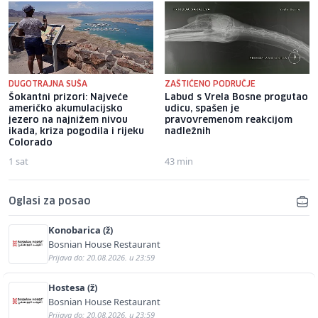
DUGOTRAJNA SUŠA
ZAŠTIĆENO PODRUČJE
Šokantni prizori: Najveće
Labud s Vrela Bosne progutao
američko akumulacijsko
udicu, spašen je
jezero na najnižem nivou
pravovremenom reakcijom
ikada, kriza pogodila i rijeku
nadležnih
Colorado
1 sat
43 min
Oglasi za posao
Konobarica (ž)
Bosnian House Restaurant
Prijava do: 20.08.2026. u 23:59
Hostesa (ž)
Bosnian House Restaurant
Prijava do: 20.08.2026. u 23:59