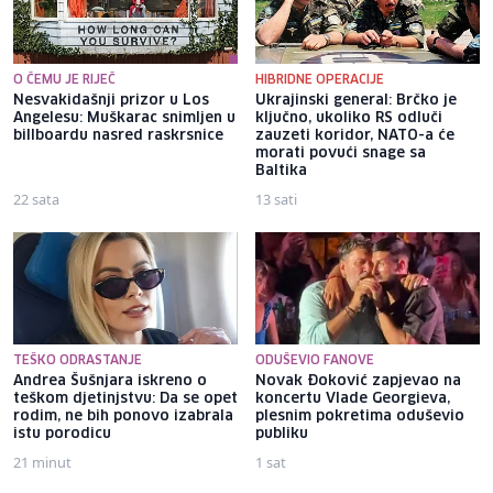
O ČEMU JE RIJEČ
HIBRIDNE OPERACIJE
Nesvakidašnji prizor u Los
Ukrajinski general: Brčko je
Angelesu: Muškarac snimljen u
ključno, ukoliko RS odluči
billboardu nasred raskrsnice
zauzeti koridor, NATO-a će
morati povući snage sa
Baltika
22 sata
13 sati
TEŠKO ODRASTANJE
ODUŠEVIO FANOVE
Andrea Šušnjara iskreno o
Novak Đoković zapjevao na
teškom djetinjstvu: Da se opet
koncertu Vlade Georgieva,
rodim, ne bih ponovo izabrala
plesnim pokretima oduševio
istu porodicu
publiku
21 minut
1 sat