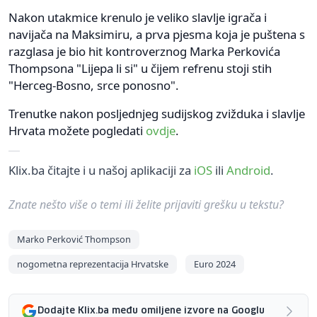
Nakon utakmice krenulo je veliko slavlje igrača i
navijača na Maksimiru, a prva pjesma koja je puštena s
razglasa je bio hit kontroverznog Marka Perkovića
Thompsona "Lijepa li si" u čijem refrenu stoji stih
"Herceg-Bosno, srce ponosno".
Trenutke nakon posljednjeg sudijskog zvižduka i slavlje
Hrvata možete pogledati
ovdje
.
Klix.ba čitajte i u našoj aplikaciji za
iOS
ili
Android
.
Znate nešto više o temi ili želite prijaviti grešku u tekstu?
Marko Perković Thompson
nogometna reprezentacija Hrvatske
Euro 2024
Dodajte Klix.ba među omiljene izvore na Googlu