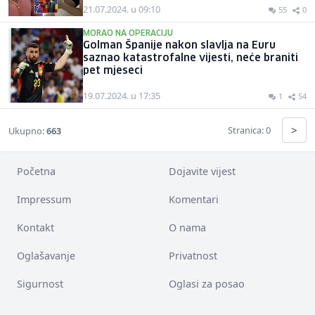
21.07.2024. u 09:10
55
0
MORAO NA OPERACIJU
Golman Španije nakon slavlja na Euru
saznao katastrofalne vijesti, neće braniti
pet mjeseci
19.07.2024. u 17:35
1
54
>
Stranica: 0
Ukupno:
663
Početna
Dojavite vijest
Impressum
Komentari
Kontakt
O nama
Oglašavanje
Privatnost
Sigurnost
Oglasi za posao