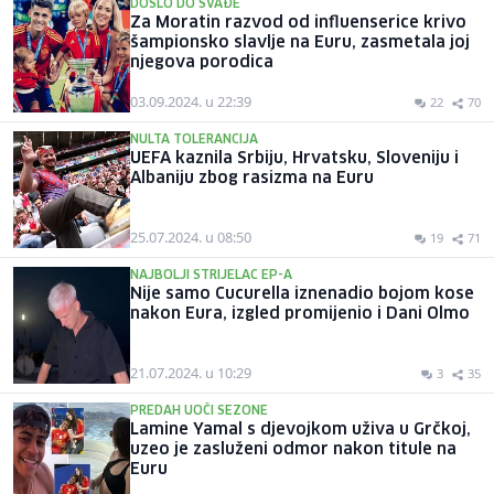
DOŠLO DO SVAĐE
Za Moratin razvod od influenserice krivo
šampionsko slavlje na Euru, zasmetala joj
njegova porodica
03.09.2024. u 22:39
22
70
NULTA TOLERANCIJA
UEFA kaznila Srbiju, Hrvatsku, Sloveniju i
Albaniju zbog rasizma na Euru
25.07.2024. u 08:50
19
71
NAJBOLJI STRIJELAC EP-A
Nije samo Cucurella iznenadio bojom kose
nakon Eura, izgled promijenio i Dani Olmo
21.07.2024. u 10:29
3
35
PREDAH UOČI SEZONE
Lamine Yamal s djevojkom uživa u Grčkoj,
uzeo je zasluženi odmor nakon titule na
Euru