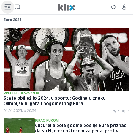
Euro 2024
PREGLED DEŠAVANJA
Šta je obilježilo 2024. u sportu: Godina u znaku
Olimpijskih igara i nogometnog Eura
01.01.2025. u 20:54
5
14
IGRAO RUKOM
Cucurella pola godine poslije Eura priznao
da su Nijemci oštećeni za penal protiv