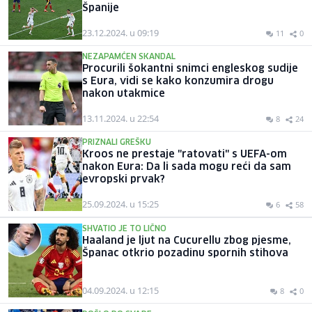
Španije
23.12.2024. u 09:19
11
0
NEZAPAMĆEN SKANDAL
Procurili šokantni snimci engleskog sudije
s Eura, vidi se kako konzumira drogu
nakon utakmice
13.11.2024. u 22:54
8
24
PRIZNALI GREŠKU
Kroos ne prestaje "ratovati" s UEFA-om
nakon Eura: Da li sada mogu reći da sam
evropski prvak?
25.09.2024. u 15:25
6
58
SHVATIO JE TO LIČNO
Haaland je ljut na Cucurellu zbog pjesme,
Španac otkrio pozadinu spornih stihova
04.09.2024. u 12:15
8
0