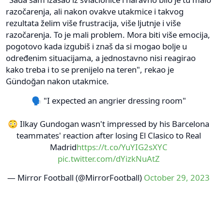
razočarenja, ali nakon ovakve utakmice i takvog
rezultata želim više frustracija, više ljutnje i više
razočarenja. To je mali problem. Mora biti više emocija,
pogotovo kada izgubiš i znaš da si mogao bolje u
određenim situacijama, a jednostavno nisi reagirao
kako treba i to se prenijelo na teren", rekao je
Gündoğan nakon utakmice.
🗣️ "I expected an angrier dressing room"
😳 Ilkay Gundogan wasn't impressed by his Barcelona
teammates' reaction after losing El Clasico to Real
Madrid
https://t.co/YuYIG2sXYC
pic.twitter.com/dYizkNuAtZ
— Mirror Football (@MirrorFootball)
October 29, 2023