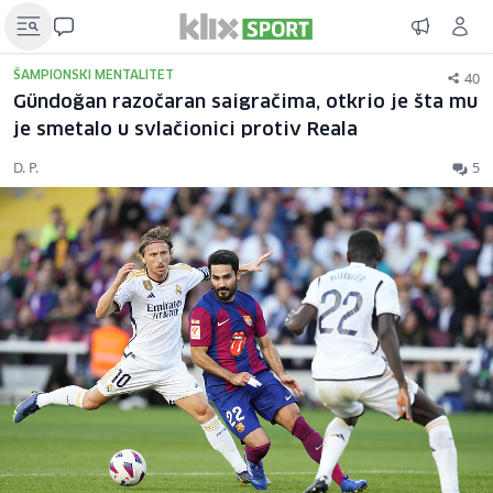
40
ŠAMPIONSKI MENTALITET
Gündoğan razočaran saigračima, otkrio je šta mu
je smetalo u svlačionici protiv Reala
D. P.
5