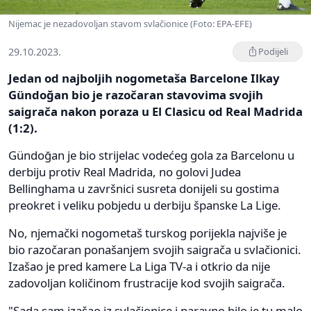
Nijemac je nezadovoljan stavom svlačionice (Foto: EPA-EFE)
29.10.2023.
Podijeli
Jedan od najboljih nogometaša Barcelone Ilkay
Gündoğan bio je razočaran stavovima svojih
saigrača nakon poraza u El Clasicu od Real Madrida
(1:2).
Gündoğan je bio strijelac vodećeg gola za Barcelonu u
derbiju protiv Real Madrida, no golovi Judea
Bellinghama u završnici susreta donijeli su gostima
preokret i veliku pobjedu u derbiju španske La Lige.
No, njemački nogometaš turskog porijekla najviše je
bio razočaran ponašanjem svojih saigrača u svlačionici.
Izašao je pred kamere La Liga TV-a i otkrio da nije
zadovoljan količinom frustracije kod svojih saigrača.
"Sada sam izašao iz svlačionice i naravno bilo je tu malo