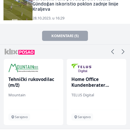
Gündoğan iskoristio poklon zadnje linije
Kraljeva
28.10.2023. u 16:29
KOMENTARI (5)
Tehnički rukovodilac
Home Office
(m/ž)
Kundenberater
(m/w/d) für Vattenfall
Mountain
TELUS Digital
Sarajevo
Sarajevo