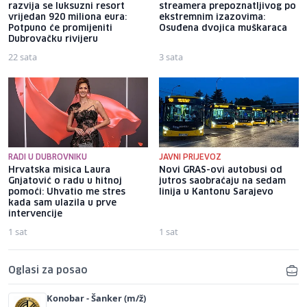
razvija se luksuzni resort
streamera prepoznatljivog po
vrijedan 920 miliona eura:
ekstremnim izazovima:
Potpuno će promijeniti
Osuđena dvojica muškaraca
Dubrovačku rivijeru
22 sata
3 sata
RADI U DUBROVNIKU
JAVNI PRIJEVOZ
Hrvatska misica Laura
Novi GRAS-ovi autobusi od
Gnjatović o radu u hitnoj
jutros saobraćaju na sedam
pomoći: Uhvatio me stres
linija u Kantonu Sarajevo
kada sam ulazila u prve
intervencije
1 sat
1 sat
Oglasi za posao
Konobar - Šanker (m/ž)