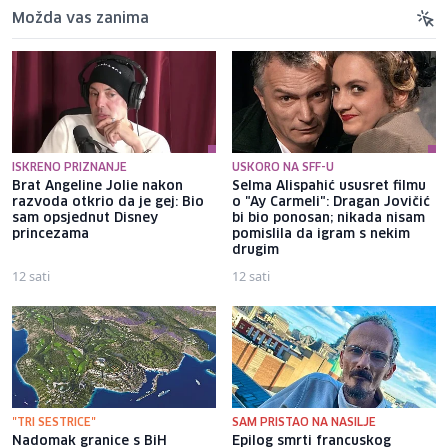
Možda vas zanima
ISKRENO PRIZNANJE
USKORO NA SFF-U
Brat Angeline Jolie nakon
Selma Alispahić ususret filmu
razvoda otkrio da je gej: Bio
o "Ay Carmeli": Dragan Jovičić
sam opsjednut Disney
bi bio ponosan; nikada nisam
princezama
pomislila da igram s nekim
drugim
12 sati
12 sati
"TRI SESTRICE"
SAM PRISTAO NA NASILJE
Nadomak granice s BiH
Epilog smrti francuskog