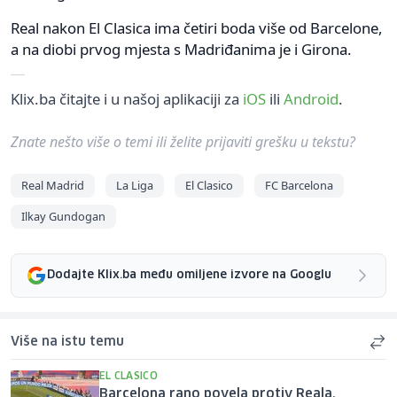
Real nakon El Clasica ima četiri boda više od Barcelone,
a na diobi prvog mjesta s Madriđanima je i Girona.
Klix.ba čitajte i u našoj aplikaciji za
iOS
ili
Android
.
Znate nešto više o temi ili želite prijaviti grešku u tekstu?
Real Madrid
La Liga
El Clasico
FC Barcelona
Ilkay Gundogan
Dodajte Klix.ba među omiljene izvore na Googlu
Više na istu temu
EL CLASICO
Barcelona rano povela protiv Reala,