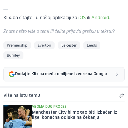
Klix.ba čitajte i u našoj aplikaciji za
iOS
ili
Android
.
Znate nešto više o temi ili želite prijaviti grešku u tekstu?
Premiership
Everton
Leicester
Leeds
Burnley
Dodajte Klix.ba među omiljene izvore na Googlu
Više na istu temu
VEOMA DUG PROCES
Manchester City bi mogao biti izbačen iz
lige, konačna odluka na čekanju