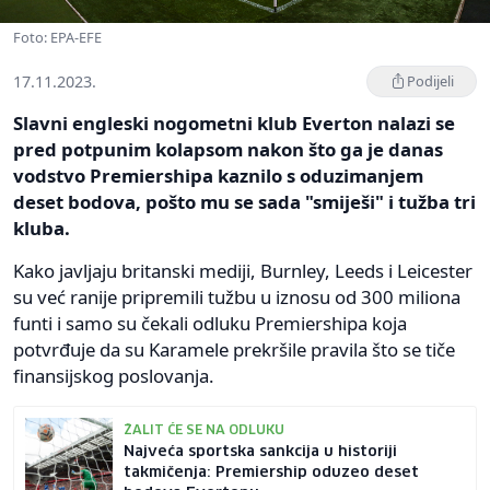
Foto: EPA-EFE
17.11.2023.
Podijeli
Slavni engleski nogometni klub Everton nalazi se
pred potpunim kolapsom nakon što ga je danas
vodstvo Premiershipa kaznilo s oduzimanjem
deset bodova, pošto mu se sada "smiješi" i tužba tri
kluba.
Kako javljaju britanski mediji, Burnley, Leeds i Leicester
su već ranije pripremili tužbu u iznosu od 300 miliona
funti i samo su čekali odluku Premiershipa koja
potvrđuje da su Karamele prekršile pravila što se tiče
finansijskog poslovanja.
ŽALIT ĆE SE NA ODLUKU
Najveća sportska sankcija u historiji
takmičenja: Premiership oduzeo deset