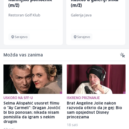
(m/ž)
(m/ž)
Restoran Golf Klub
Galerija Java
Sarajevo
Sarajevo
Možda vas zanima
USKORO NA SFF-U
ISKRENO PRIZNANJE
Selma Alispahić ususret filmu
Brat Angeline Jolie nakon
o "Ay Carmeli": Dragan Jovičić
razvoda otkrio da je gej: Bio
bi bio ponosan; nikada nisam
sam opsjednut Disney
pomislila da igram s nekim
princezama
drugim
18 sati