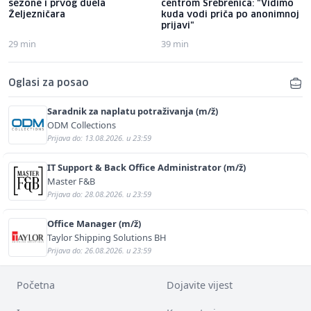
sezone i prvog duela
centrom Srebrenica: "Vidimo
Željezničara
kuda vodi priča po anonimnoj
prijavi"
29 min
39 min
Oglasi za posao
Saradnik za naplatu potraživanja (m/ž)
ODM Collections
Prijava do: 13.08.2026. u 23:59
IT Support & Back Office Administrator (m/ž)
Master F&B
Prijava do: 28.08.2026. u 23:59
Office Manager (m/ž)
Taylor Shipping Solutions BH
Prijava do: 26.08.2026. u 23:59
Početna
Dojavite vijest