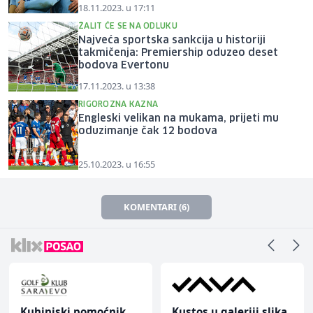
18.11.2023. u 17:11
ŽALIT ĆE SE NA ODLUKU
Najveća sportska sankcija u historiji
takmičenja: Premiership oduzeo deset
bodova Evertonu
17.11.2023. u 13:38
RIGOROZNA KAZNA
Engleski velikan na mukama, prijeti mu
oduzimanje čak 12 bodova
25.10.2023. u 16:55
KOMENTARI (6)
Kuhinjski pomoćnik
Kustos u galeriji slika