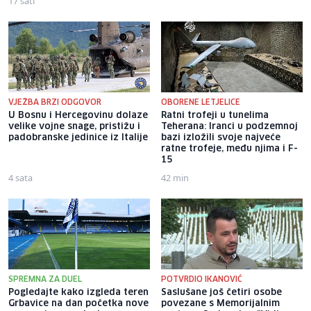
17 sati
VJEŽBA BRZI ODGOVOR
OBORENE LETJELICE
U Bosnu i Hercegovinu dolaze
Ratni trofeji u tunelima
velike vojne snage, pristižu i
Teherana: Iranci u podzemnoj
padobranske jedinice iz Italije
bazi izložili svoje najveće
ratne trofeje, među njima i F-
15
4 sata
42 min
SPREMNA ZA DUEL
POTVRDIO IKANOVIĆ
Pogledajte kako izgleda teren
Saslušane još četiri osobe
Grbavice na dan početka nove
povezane s Memorijalnim