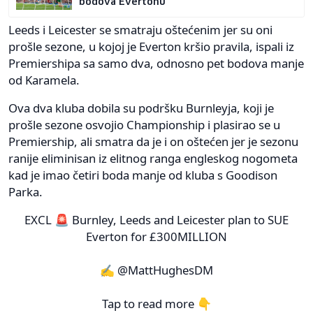
bodova Evertonu
Leeds i Leicester se smatraju oštećenim jer su oni
prošle sezone, u kojoj je Everton kršio pravila, ispali iz
Premiershipa sa samo dva, odnosno pet bodova manje
od Karamela.
Ova dva kluba dobila su podršku Burnleyja, koji je
prošle sezone osvojio Championship i plasirao se u
Premiership, ali smatra da je i on oštećen jer je sezonu
ranije eliminisan iz elitnog ranga engleskog nogometa
kad je imao četiri boda manje od kluba s Goodison
Parka.
EXCL 🚨 Burnley, Leeds and Leicester plan to SUE
Everton for £300MILLION
✍️ @MattHughesDM
Tap to read more 👇