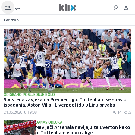
Everton
ODIGRANO POSLJEDNJE KOLO
Spuštena zavjesa na Premier ligu: Tottenham se spasio
ispadanja, Aston Villa i Liverpool idu u Ligu prvaka
24.05.2026. u 19:08
14
28
DANAS ODLUKA
Navijači Arsenala navijaju za Everton kako
bi Tottenham ispao iz lige