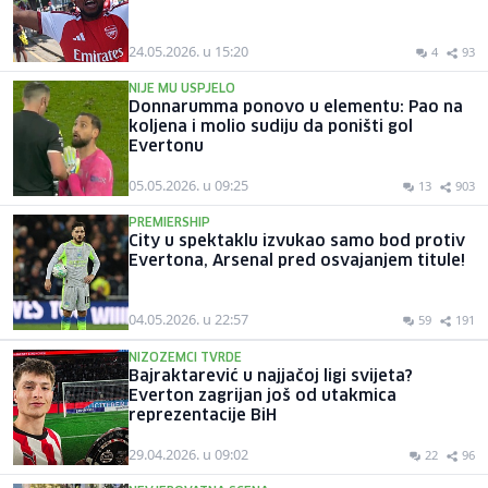
24.05.2026. u 15:20
4
93
NIJE MU USPJELO
Donnarumma ponovo u elementu: Pao na
koljena i molio sudiju da poništi gol
Evertonu
05.05.2026. u 09:25
13
903
PREMIERSHIP
City u spektaklu izvukao samo bod protiv
Evertona, Arsenal pred osvajanjem titule!
04.05.2026. u 22:57
59
191
NIZOZEMCI TVRDE
Bajraktarević u najjačoj ligi svijeta?
Everton zagrijan još od utakmica
reprezentacije BiH
29.04.2026. u 09:02
22
96