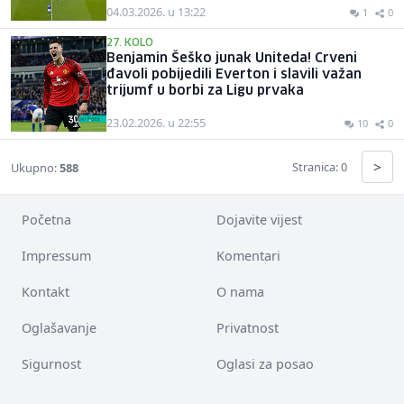
04.03.2026. u 13:22
1
0
27. KOLO
Benjamin Šeško junak Uniteda! Crveni
đavoli pobijedili Everton i slavili važan
trijumf u borbi za Ligu prvaka
23.02.2026. u 22:55
10
0
>
Stranica: 0
Ukupno:
588
Početna
Dojavite vijest
Impressum
Komentari
Kontakt
O nama
Oglašavanje
Privatnost
Sigurnost
Oglasi za posao