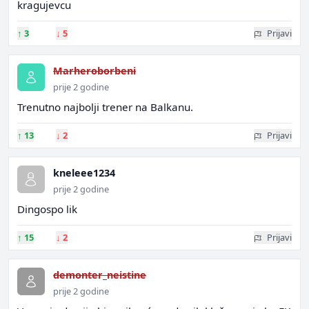
kragujevcu
↑
3
↓
5
Prijavi
Marheroborbeni
prije 2 godine
Trenutno najbolji trener na Balkanu.
↑
13
↓
2
Prijavi
kneleee1234
prije 2 godine
Dingospo lik
↑
15
↓
2
Prijavi
demonter_neistine
prije 2 godine