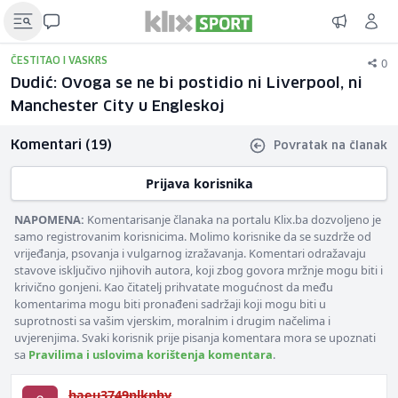
0
ČESTITAO I VASKRS
Dudić: Ovoga se ne bi postidio ni Liverpool, ni
Manchester City u Engleskoj
Komentari (19)
Povratak na članak
Prijava korisnika
NAPOMENA:
Komentarisanje članaka na portalu Klix.ba dozvoljeno je
samo registrovanim korisnicima. Molimo korisnike da se suzdrže od
vrijeđanja, psovanja i vulgarnog izražavanja. Komentari odražavaju
stavove isključivo njihovih autora, koji zbog govora mržnje mogu biti i
krivično gonjeni. Kao čitatelj prihvatate mogućnost da među
komentarima mogu biti pronađeni sadržaji koji mogu biti u
suprotnosti sa vašim vjerskim, moralnim i drugim načelima i
uvjerenjima. Svaki korisnik prije pisanja komentara mora se upoznati
sa
Pravilima i uslovima korištenja komentara
.
haeu3749plknbv