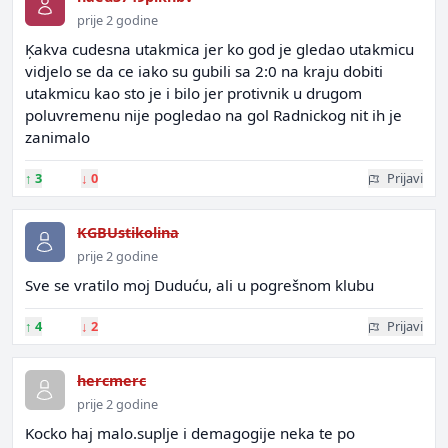
prije 2 godine
Ķakva cudesna utakmica jer ko god je gledao utakmicu
vidjelo se da ce iako su gubili sa 2:0 na kraju dobiti
utakmicu kao sto je i bilo jer protivnik u drugom
poluvremenu nije pogledao na gol Radnickog nit ih je
zanimalo
↑
3
↓
0
Prijavi
KGBUstikolina
prije 2 godine
Sve se vratilo moj Duduću, ali u pogrešnom klubu
↑
4
↓
2
Prijavi
hercmerc
prije 2 godine
Kocko haj malo.suplje i demagogije neka te po