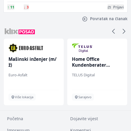
↑
11
↓
3
Prijavi
Povratak na članak
Mašinski inženjer (m/
Home Office
ž)
Kundenberater
(m/w/d) für ein
Euro-Asfalt
TELUS Digital
renommiertes
Schuhunternehmen
Više lokacija
Sarajevo
Početna
Dojavite vijest
Impressum
Komentari