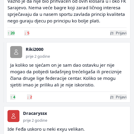
Vazno je da nije bio prihvaćen od ovih klošara u i oko FK
Sarajevo. Nema veće bagre koji zarad ličnog interesa
sprječavaju da u nasem sportu zavlada princip kvaliteta
nego guraju djecu po principu ko bolje plati.
↑
20
↓
5
Prijavi
Riki2000
prije 2 godine
Ja koliko se sjećam on je sam dao ostavku jer nije
mogao da pobjedi tadašnjeg trećeligaša ili preciznije
člana druge lige federacije centar. Koliko se mogu
sjetiti imao je priliku ali je nije iskoristio.
↑
4
↓
2
Prijavi
Dracaryssx
prije 2 godine
Ide Feđa uskoro u neki exyu velikan.