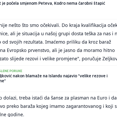
t je počela smjenom Peteva, Kodro nema čarobni štapić
ije nešto što smo očekivali. Do kraja kvalifikacija oče
mice, ali je situacija u našoj grupi dosta teška za nas i 
 od svojih rezultata. Imaćemo priliku da kroz baraž
na Evropsko prvenstvo, ali je jasno da moramo hitno
zato slijede rezovi i velike promjene", poručuje Zeljkov
SLENE PORUKE
ljković nakon blamaže na Islandu najavio "velike rezove i
ne"
o dolazi, treba istaći da šanse za plasman na Euro i da
učivo preko baraža kojeg imamo zagarantovanog i koji 
dne godine.