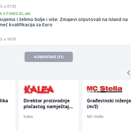
3. u 07:35
A U PONEDJELJAK
kujemo i želimo bolje i više: Zmajevi otputovali na Island na
 meč kvalifikacija za Euro
3. u 16:55
KOMENTARI (31)
lika
Direktor proizvodnje
Građevinski inženje
pločastog namještaja
(m/ž)
(m/ž)
Kalea
MC-Stella