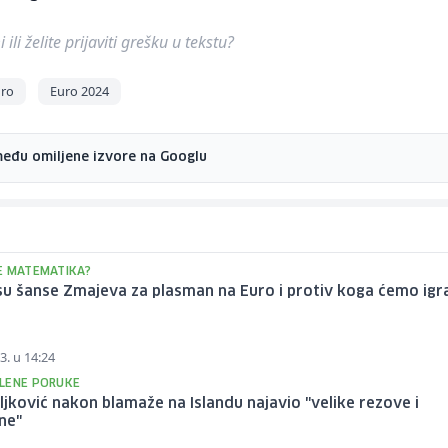
ili želite prijaviti grešku u tekstu?
ro
Euro 2024
među omiljene izvore na Googlu
E MATEMATIKA?
su šanse Zmajeva za plasman na Euro i protiv koga ćemo igra
3. u 14:24
LENE PORUKE
ljković nakon blamaže na Islandu najavio "velike rezove i
ne"