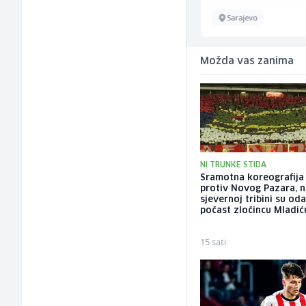
Sarajevo
Sarajevo
Možda vas zanima
NI TRUNKE STIDA
Sramotna koreografija 
protiv Novog Pazara, 
sjevernoj tribini su oda
počast zločincu Mladić
15 sati