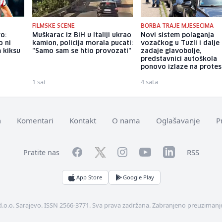
FILMSKE SCENE
BORBA TRAJE MJESECIMA
o:
Muškarac iz BiH u Italiji ukrao
Novi sistem polaganja
o ni
kamion, policija morala pucati:
vozačkog u Tuzli i dalje
m kiksu
"Samo sam se htio provozati"
zadaje glavobolje,
predstavnici autoškola
ponovo izlaze na protes
1 sat
4 sata
m
Komentari
Kontakt
O nama
Oglašavanje
P
Facebook
YouTube
LinkedIn
Twitter
Instagram
RSS
Pratite nas
App Store
Google Play
d.o.o. Sarajevo. ISSN 2566-3771. Sva prava zadržana. Zabranjeno preuzimanje