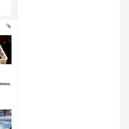
Ilijaš
Široki Brijeg
 mesu,