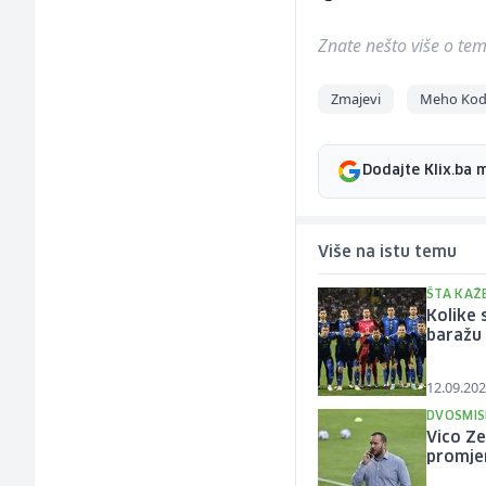
Znate nešto više o temi 
Zmajevi
Meho Kod
Dodajte Klix.ba 
Više na istu temu
ŠTA KAŽ
Kolike 
baražu
12.09.202
DVOSMIS
Vico Ze
promje