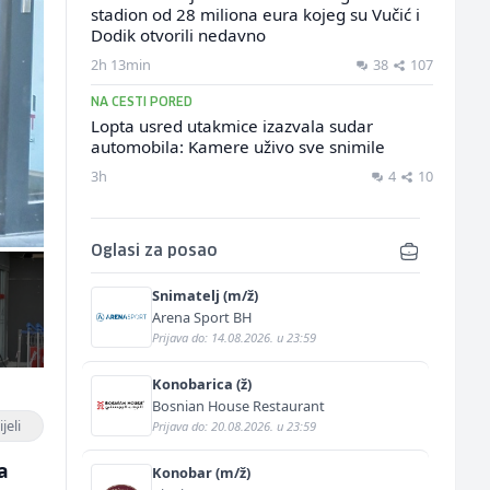
stadion od 28 miliona eura kojeg su Vučić i
Dodik otvorili nedavno
2h 13min
38
107
NA CESTI PORED
Lopta usred utakmice izazvala sudar
automobila: Kamere uživo sve snimile
3h
4
10
Oglasi za posao
Snimatelj (m/ž)
Arena Sport BH
Prijava do: 14.08.2026. u 23:59
Konobarica (ž)
Bosnian House Restaurant
jeli
Prijava do: 20.08.2026. u 23:59
a
Konobar (m/ž)