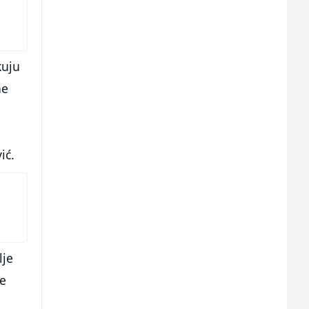
kuju
ne
ić.
lje
se