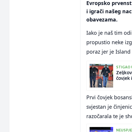
Evropsko prvenst
i igrači našeg na
obavezama.
Iako je naš tim od
propustio neke izg
poraz jer je Isla
STIGAO 
Zeljkov
čovjek 
Prvi čovjek bosan
svjestan je činjen
razočarala te je s
NEUSPJE