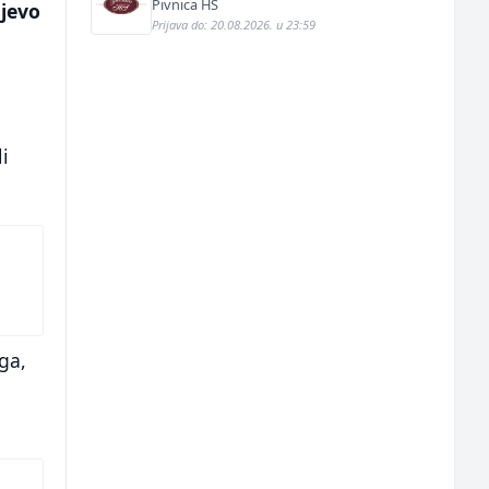
Pivnica HS
ajevo
Prijava do: 20.08.2026. u 23:59
i
ga,