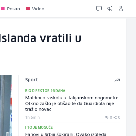
Posao
Video
Islanda vratili u
Sport
BIO DIREKTOR 16 DANA
Maldini o raskolu u italijanskom nogometu:
Otkrio zašto je otišao te da Guardiola nije
tražio novac
1h 6min
0
0
I TO JE MOGUĆE
Fanovi u Srbiji šokirani: Ovako izgleda