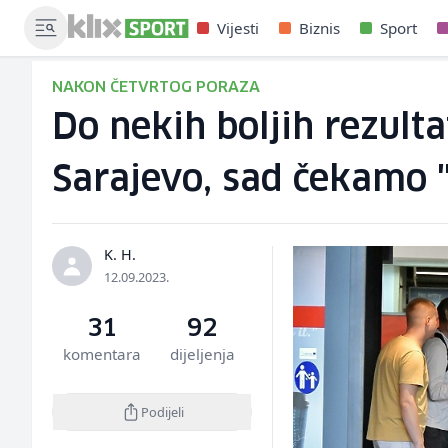
Vijesti
Biznis
Sport
NAKON ČETVRTOG PORAZA
Do nekih boljih rezulta
Sarajevo, sad čekamo 
K. H.
12.09.2023.
31
92
komentara
dijeljenja
Podijeli