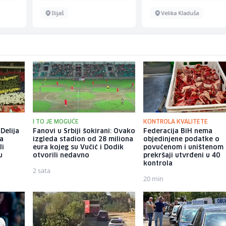
Ilijaš
Velika Kladuša
I TO JE MOGUĆE
KONTROLA KVALITETE
Delija
Fanovi u Srbiji šokirani: Ovako
Federacija BiH nema
na
izgleda stadion od 28 miliona
objedinjene podatke o
li
eura kojeg su Vučić i Dodik
povučenom i uništenom
u
otvorili nedavno
prekršaji utvrđeni u 40
kontrola
2 sata
20 min