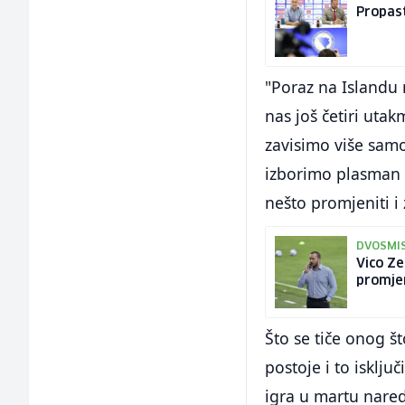
Propas
"Poraz na Islandu n
nas još četiri utak
zavisimo više samo
izborimo plasman 
nešto promjeniti i 
DVOSMI
Vico Ze
promje
Što se tiče onog št
postoje i to isklj
igra u martu nare