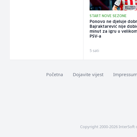
START NOVE SEZONE
Ponovo ne djeluje dobr
Bajraktarević nije dobi
minut za igru u veliko
PSV-a
5 sati
Dojavite vijest
Impressu
Početna
Copyright 2000-2026 InterSoft 