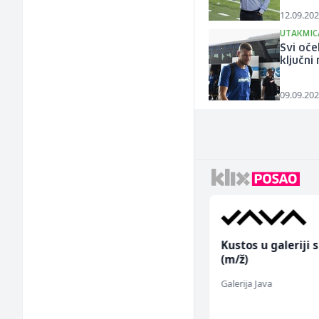
12.09.202
UTAKMIC
Svi oče
ključni
09.09.202
Radnik u proizvodnji
Kustos u galeriji s
(m/ž)
(m/ž)
Fine Food
Galerija Java