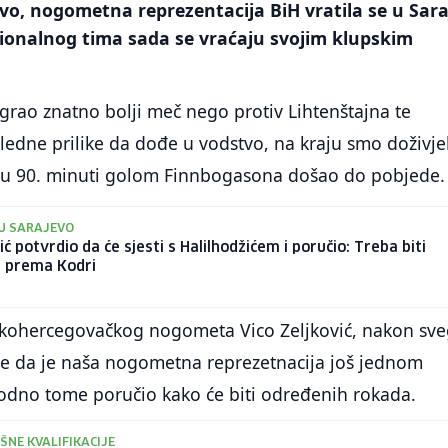
vo, nogometna reprezentacija BiH vratila se u Sar
cionalnog tima sada se vraćaju svojim klupskim
igrao znatno bolji meč nego protiv Lihtenštajna te
ledne prilike da dođe u vodstvo, na kraju smo doživjel
nd u 90. minuti golom Finnbogasona došao do pobjede.
U SARAJEVO
ić potvrdio da će sjesti s Halilhodžićem i poručio: Treba biti
i prema Kodri
skohercegovačkog nogometa Vico Zeljković, nakon sve
ice da je naša nogometna reprezetnacija još jednom
hodno tome poručio kako će biti određenih rokada.
ŠNE KVALIFIKACIJE