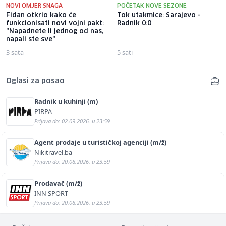
NOVI OMJER SNAGA
POČETAK NOVE SEZONE
Fidan otkrio kako će
Tok utakmice: Sarajevo -
funkcionisati novi vojni pakt:
Radnik 0:0
"Napadnete li jednog od nas,
napali ste sve"
3 sata
5 sati
Oglasi za posao
Radnik u kuhinji (m)
PIRPA
Prijava do: 02.09.2026. u 23:59
Agent prodaje u turističkoj agenciji (m/ž)
Nikitravel.ba
Prijava do: 20.08.2026. u 23:59
Prodavač (m/ž)
INN SPORT
Prijava do: 20.08.2026. u 23:59