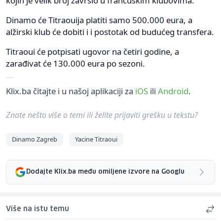
kojih je velik broj završio u francuskim klubovima.
Dinamo će Titraouija platiti samo 500.000 eura, a
alžirski klub će dobiti i i postotak od budućeg transfera.
Titraoui će potpisati ugovor na četiri godine, a
zarađivat će 130.000 eura po sezoni.
Klix.ba čitajte i u našoj aplikaciji za
iOS
ili
Android
.
Znate nešto više o temi ili želite prijaviti grešku u tekstu?
Dinamo Zagreb
Yacine Titraoui
Dodajte Klix.ba među omiljene izvore na Googlu
Više na istu temu