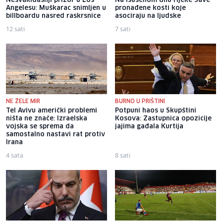
Nesvakidašnji prizor u Los
Na isušenom dnu rijeke Save
Angelesu: Muškarac snimljen u
pronađene kosti koje
billboardu nasred raskrsnice
asociraju na ljudske
12 sati
7 sati
NE ŽELE MIR
BURNO U PRIŠTINI
Tel Avivu američki problemi
Potpuni haos u Skupštini
ništa ne znače: Izraelska
Kosova: Zastupnica opozicije
vojska se sprema da
jajima gađala Kurtija
samostalno nastavi rat protiv
Irana
4 sata
8 sati