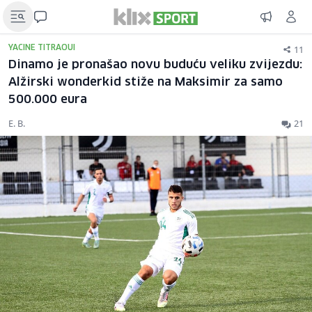
11
YACINE TITRAOUI
Dinamo je pronašao novu buduću veliku zvijezdu:
Alžirski wonderkid stiže na Maksimir za samo
500.000 eura
E. B.
21