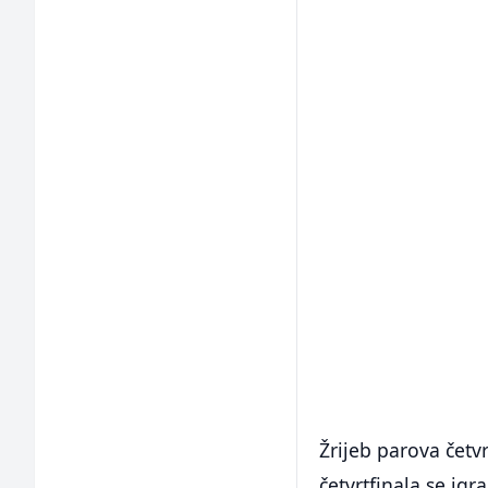
Žrijeb parova četvr
četvrtfinala se igr