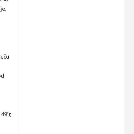
je.
i
meču
od
49');