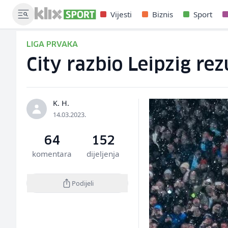
Vijesti
Biznis
Sport
LIGA PRVAKA
City razbio Leipzig re
K. H.
14.03.2023.
64
152
komentara
dijeljenja
Podijeli