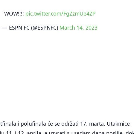
WOW!!!!
pic.twitter.com/FgZzmUe4ZP
— ESPN FC (@ESPNFC)
March 14, 2023
tfinala i polufinala će se održati 17. marta. Utakmice
aju 11. i 12. aprila, a uzvrati su sedam dana poslije, do