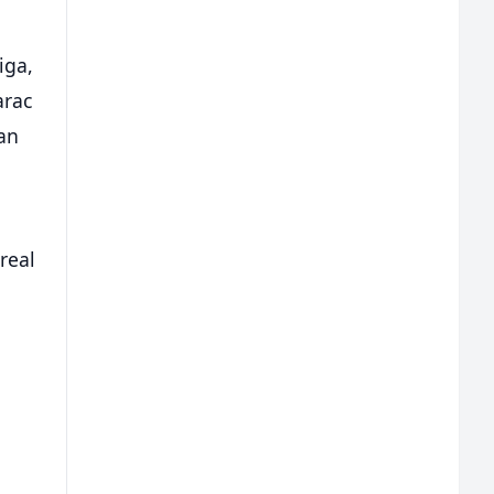
iga,
arac
man
real