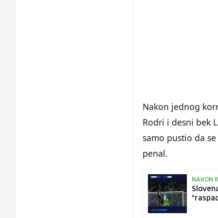
Nakon jednog korn
Rodri i desni bek L
samo pustio da se 
penal.
NAKON R
Slovena
"raspa