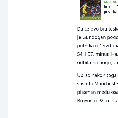
ODBRANI
Inter i
prvaka
Da će ovo biti teš
je Gundogan pogodi
putnika u četvrtfi
54. i 57. minuti H
odbila na nogu, za
Ubrzo nakon toga H
susreta Manchester
plasman među osam
Bruyne u 92. minut