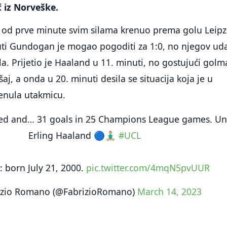
 iz Norveške.
e od prve minute svim silama krenuo prema golu Leipz
nuti Gundogan je mogao pogoditi za 1:0, no njegov ud
la. Prijetio je Haaland u 11. minuti, no gostujući gol
j, a onda u 20. minuti desila se situacija koja je u
enula utakmicu.
ted and… 31 goals in 25 Champions League games. Un
Erling Haaland 🔵🧘🏼‍♂️
#UCL
 born July 21, 2000.
pic.twitter.com/4mqN5pvUUR
izio Romano (@FabrizioRomano)
March 14, 2023