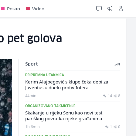
Posao
Video
o pet golova
Sport
PRIPREMNA UTAKMICA
Kerim Alajbegović s klupe čeka debi za
Juventus u duelu protiv Intera
44min
14
8
ORGANIZOVANO TAKMIČENJE
Skakanje u rijeku Senu kao novi test
pariškog povratka rijeke građanima
1h 6min
1
0