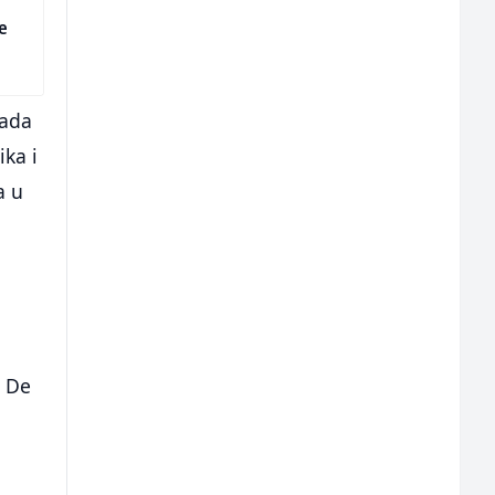
ge
kada
ika i
a u
e De