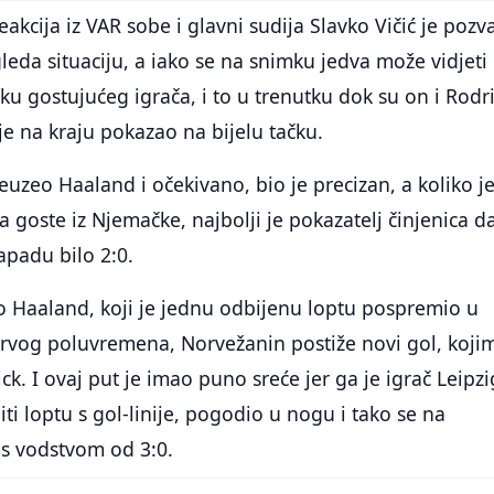
 reakcija iz VAR sobe i glavni sudija Slavko Vičić je pozv
eda situaciju, a iako se na snimku jedva može vidjeti
uku gostujućeg igrača, i to u trenutku dok su on i Rodri
je na kraju pokazao na bijelu tačku.
uzeo Haaland i očekivano, bio je precizan, a koliko j
a goste iz Njemačke, najbolji je pokazatelj činjenica da
padu bilo 2:0.
bio Haaland, koji je jednu odbijenu loptu pospremio u
prvog poluvremena, Norvežanin postiže novi gol, kojim
ck. I ovaj put je imao puno sreće jer ga je igrač Leipzi
ti loptu s gol-linije, pogodio u nogu i tako se na
 s vodstvom od 3:0.