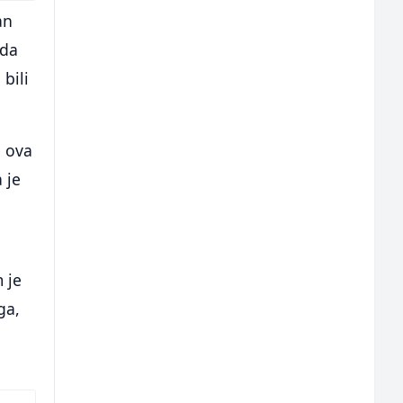
an
 da
 bili
e ova
 je
 je
ga,