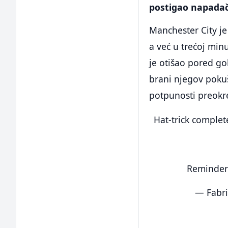
postigao napadač
Manchester City j
a već u trećoj mi
je otišao pored go
brani njegov pokuša
potpunosti preokr
Hat-trick comple
Reminder:
— Fabr