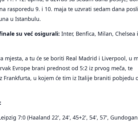
na rasporedu 9. i 10. maja te uzvrati sedam dana posli
juna u Istanbulu.
inale su već osigurali:
Inter, Benfica, Milan, Chelsea 
a mjesta, a tu će se boriti Real Madrid i Liverpool, u 
rvak Evrope brani prednost od 5:2 iz prvog meča, te
iz Frankfurta, u kojem će tim iz Italije braniti pobjedu 
:
eipzig 7:0 (Haaland 22', 24', 45+2', 54', 57', Gundogan 