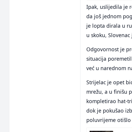
Ipak, uslijedila je
da još jednom pogl
je lopta dirala u r
u skoku, Slovenac 
Odgovornost je pre
situacija poremetil
već u narednom na
Strijelac je opet 
mrežu, a u finišu 
kompletirao hat-tri
dok je pokušao izbi
poluvrijeme otišlo