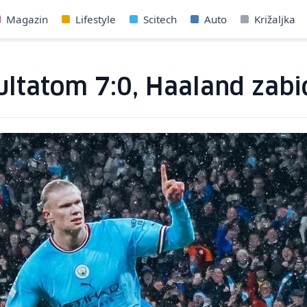
Magazin
Lifestyle
Scitech
Auto
Križaljka
zultatom 7:0, Haaland zabi