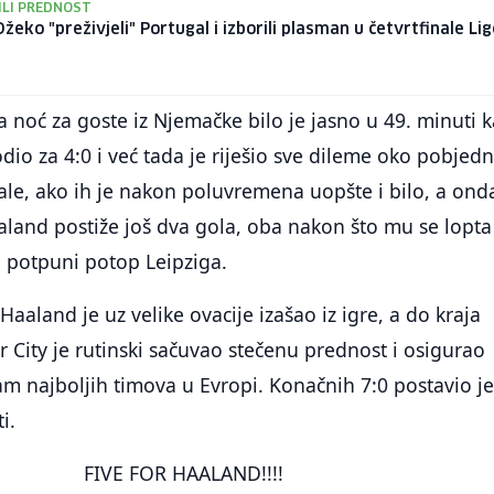
LI PREDNOST
 Džeko "preživjeli" Portugal i izborili plasman u četvrtfinale Li
ka noć za goste iz Njemačke bilo je jasno u 49. minuti 
o za 4:0 i već tada je riješio sve dileme oko pobjedn
nale, ako ih je nakon poluvremena uopšte i bilo, a ond
aaland postiže još dva gola, oba nakon što mu se lopta
 potpuni potop Leipziga.
aaland je uz velike ovacije izašao iz igre, a do kraja
 City je rutinski sačuvao stečenu prednost i osigurao
 najboljih timova u Evropi. Konačnih 7:0 postavio j
i.
FIVE FOR HAALAND!!!!