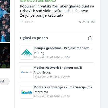
IVAN RADO ZVANI TAPIRLO
Popularni hrvatski YouTuber gledao duel na
Grbavici: Sad vidim zašto neki kažu prvo
Željo, pa poslije kažu tata
1h 34min
25
151
Oglasi za posao
Inžinjer građevine - Projekt menadžer
(m/ž)
MH-Ing
Prijava do: 31.08.2026. u 23:59
Medior Network Engineer (m/ž)
Artco Group
Prijava do: 09.08.2026. u 23:59
jeli
Monteri ventilacije i klimatizacije (m)
Interclima
Prijava do: 12.08.2026. u 23:59