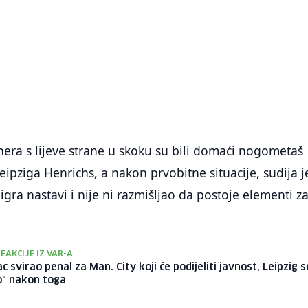
era s lijeve strane u skoku su bili domaći nogometaš
eipziga Henrichs, a nakon prvobitne situacije, sudija j
igra nastavi i nije ni razmišljao da postoje elementi z
EAKCIJE IZ VAR-A
c svirao penal za Man. City koji će podijeliti javnost, Leipzig s
o" nakon toga