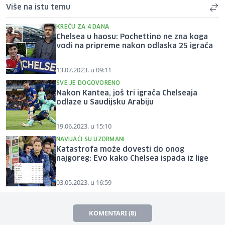
Više na istu temu
KREĆU ZA 4 DANA
Chelsea u haosu: Pochettino ne zna koga
vodi na pripreme nakon odlaska 25 igrača
13.07.2023. u 09:11
SVE JE DOGOVORENO
Nakon Kantea, još tri igrača Chelseaja
odlaze u Saudijsku Arabiju
19.06.2023. u 15:10
NAVIJAČI SU UZDRMANI
Katastrofa može dovesti do onog
najgoreg: Evo kako Chelsea ispada iz lige
03.05.2023. u 16:59
KOMENTARI (8)