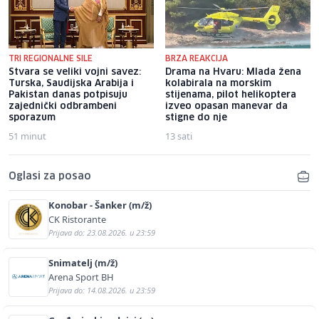
TRI REGIONALNE SILE
BRZA REAKCIJA
Stvara se veliki vojni savez:
Drama na Hvaru: Mlada žena
Turska, Saudijska Arabija i
kolabirala na morskim
Pakistan danas potpisuju
stijenama, pilot helikoptera
zajednički odbrambeni
izveo opasan manevar da
sporazum
stigne do nje
51 minut
13 sati
Oglasi za posao
Konobar - Šanker (m/ž)
CK Ristorante
Prijava do: 23.08.2026. u 23:59
Snimatelj (m/ž)
Arena Sport BH
Prijava do: 14.08.2026. u 23:59