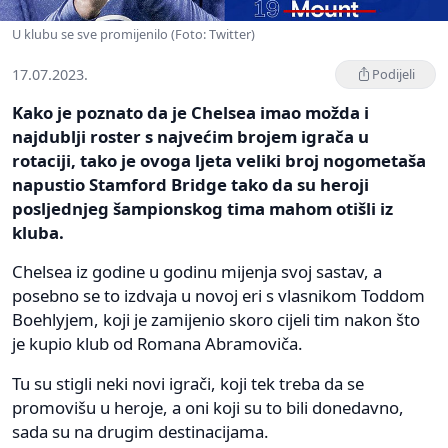
U klubu se sve promijenilo (Foto: Twitter)
17.07.2023.
Podijeli
Kako je poznato da je Chelsea imao možda i
najdublji roster s najvećim brojem igrača u
rotaciji, tako je ovoga ljeta veliki broj nogometaša
napustio Stamford Bridge tako da su heroji
posljednjeg šampionskog tima mahom otišli iz
kluba.
Chelsea iz godine u godinu mijenja svoj sastav, a
posebno se to izdvaja u novoj eri s vlasnikom Toddom
Boehlyjem, koji je zamijenio skoro cijeli tim nakon što
je kupio klub od Romana Abramoviča.
Tu su stigli neki novi igrači, koji tek treba da se
promovišu u heroje, a oni koji su to bili donedavno,
sada su na drugim destinacijama.