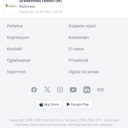
Građevinski radnici (m)
Kolinvest
Prijava do: 12.08.2026. u 23:59
Početna
Dojavite vijest
Impressum
Komentari
Kontakt
O nama
Oglašavanje
Privatnost
Sigurnost
Oglasi za posao
Facebook
YouTube
LinkedIn
Twitter
Instagram
RSS
App Store
Google Play
Copyright 2000-2026 InterSoft d.o.o. Sarajevo. ISSN 2566-3771. Sva prava
zadržana. Zabranjeno preuzimanje sadržaja bez dozvole izdavača.