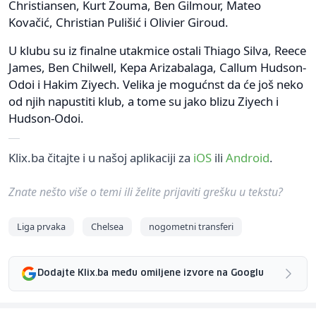
Christiansen, Kurt Zouma, Ben Gilmour, Mateo
Kovačić, Christian Pulišić i Olivier Giroud.
U klubu su iz finalne utakmice ostali Thiago Silva, Reece
James, Ben Chilwell, Kepa Arizabalaga, Callum Hudson-
Odoi i Hakim Ziyech. Velika je mogućnst da će još neko
od njih napustiti klub, a tome su jako blizu Ziyech i
Hudson-Odoi.
Klix.ba čitajte i u našoj aplikaciji za
iOS
ili
Android
.
Znate nešto više o temi ili želite prijaviti grešku u tekstu?
Liga prvaka
Chelsea
nogometni transferi
Dodajte Klix.ba među omiljene izvore na Googlu