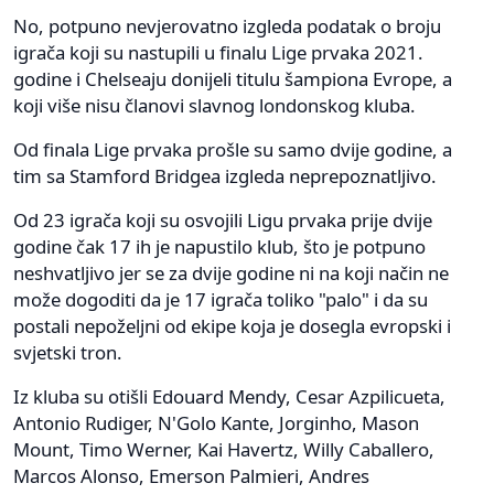
No, potpuno nevjerovatno izgleda podatak o broju
igrača koji su nastupili u finalu Lige prvaka 2021.
godine i Chelseaju donijeli titulu šampiona Evrope, a
koji više nisu članovi slavnog londonskog kluba.
Od finala Lige prvaka prošle su samo dvije godine, a
tim sa Stamford Bridgea izgleda neprepoznatljivo.
Od 23 igrača koji su osvojili Ligu prvaka prije dvije
godine čak 17 ih je napustilo klub, što je potpuno
neshvatljivo jer se za dvije godine ni na koji način ne
može dogoditi da je 17 igrača toliko "palo" i da su
postali nepoželjni od ekipe koja je dosegla evropski i
svjetski tron.
Iz kluba su otišli Edouard Mendy, Cesar Azpilicueta,
Antonio Rudiger, N'Golo Kante, Jorginho, Mason
Mount, Timo Werner, Kai Havertz, Willy Caballero,
Marcos Alonso, Emerson Palmieri, Andres