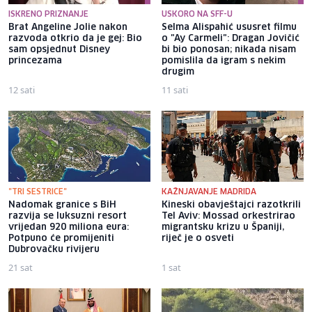
ISKRENO PRIZNANJE
USKORO NA SFF-U
Brat Angeline Jolie nakon
Selma Alispahić ususret filmu
razvoda otkrio da je gej: Bio
o "Ay Carmeli": Dragan Jovičić
sam opsjednut Disney
bi bio ponosan; nikada nisam
princezama
pomislila da igram s nekim
drugim
12 sati
11 sati
"TRI SESTRICE"
KAŽNJAVANJE MADRIDA
Nadomak granice s BiH
Kineski obavještajci razotkrili
razvija se luksuzni resort
Tel Aviv: Mossad orkestrirao
vrijedan 920 miliona eura:
migrantsku krizu u Španiji,
Potpuno će promijeniti
riječ je o osveti
Dubrovačku rivijeru
21 sat
1 sat