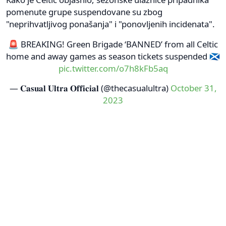
pomenute grupe suspendovane su zbog
"neprihvatljivog ponašanja" i "ponovljenih incidenata".
🚨 BREAKING! Green Brigade ‘BANNED’ from all Celtic
home and away games as season tickets suspended 🏴󠁧󠁢󠁳󠁣󠁴󠁿
pic.twitter.com/o7h8kFb5aq
— 𝐂𝐚𝐬𝐮𝐚𝐥 𝐔𝐥𝐭𝐫𝐚 𝐎𝐟𝐟𝐢𝐜𝐢𝐚𝐥 (@thecasualultra)
October 31,
2023