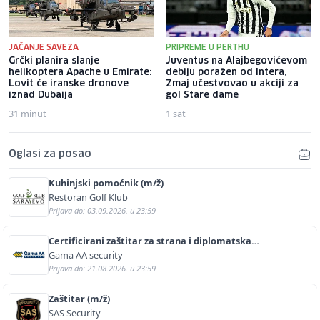
JAČANJE SAVEZA
PRIPREME U PERTHU
Grčki planira slanje
Juventus na Alajbegovićevom
helikoptera Apache u Emirate:
debiju poražen od Intera,
Lovit će iranske dronove
Zmaj učestvovao u akciji za
iznad Dubaija
gol Stare dame
31 minut
1 sat
Oglasi za posao
Kuhinjski pomoćnik (m/ž)
Restoran Golf Klub
Prijava do: 03.09.2026. u 23:59
Certificirani zaštitar za strana i diplomatska
predstavništva (m/ž)
Gama AA security
Prijava do: 21.08.2026. u 23:59
Zaštitar (m/ž)
SAS Security