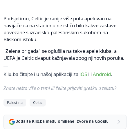
Podsjetimo, Celtic je ranije više puta apelovao na
navijače da na stadionu ne ističu bilo kakve zastave
povezane s izraelsko-palestinskim sukobom na
Bliskom istoku.
"Zelena brigada" se oglušila na takve apele kluba, a
UEFA je Celtic dvaput kažnjavala zbog njihovih poruka.
Klix.ba čitajte i u našoj aplikaciji za
iOS
ili
Android
.
Znate nešto više o temi ili želite prijaviti grešku u tekstu?
Palestina
Celtic
Dodajte Klix.ba među omiljene izvore na Googlu