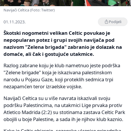
Navijači Celtica (Foto: Twitter)
01.11.2023.
Podijeli
Škotski nogometni velikan Celtic povukao je
nepopularan potez i grupi svojih navijača pod
nazivom "Zelena brigada" zabranio je dolazak na
domaće, ali čak i gostujuće utakmice.
Razlog zabrane koju je klub nametnuo jeste podrška
"Zelene brigade" koja je iskazivana palestinskom
narodu u Pojasu Gaze, koji proteklih sedmica trpi
nezapamćen teror izraelske vojske.
Navijači Celtica su u više navrata iskazivali svoju
podršku Palestincima, na utakmici Lige prvaka protiv
Atletico Madrida (2:2) su stotinama zastava Celtic Park
obojili u boje Palestine, a sada ih je njihov klub kaznio.
Kako je Celtic objasnio, sezonske ulaznice pripadnika