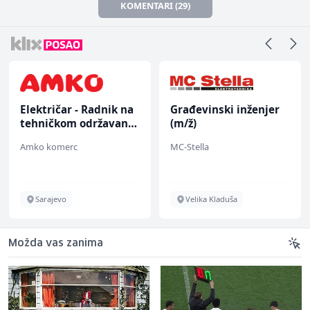
KOMENTARI (29)
Električar - Radnik na
Građevinski inženjer
tehničkom održavanju
(m/ž)
(m/ž)
Amko komerc
MC-Stella
Sarajevo
Velika Kladuša
Možda vas zanima