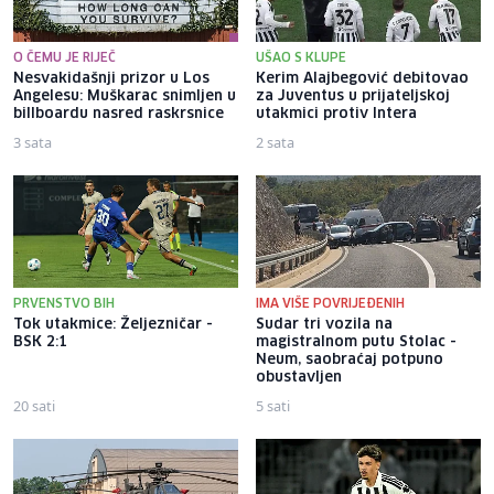
O ČEMU JE RIJEČ
UŠAO S KLUPE
Nesvakidašnji prizor u Los
Kerim Alajbegović debitovao
Angelesu: Muškarac snimljen u
za Juventus u prijateljskoj
billboardu nasred raskrsnice
utakmici protiv Intera
3 sata
2 sata
PRVENSTVO BIH
IMA VIŠE POVRIJEĐENIH
Tok utakmice: Željezničar -
Sudar tri vozila na
BSK 2:1
magistralnom putu Stolac -
Neum, saobraćaj potpuno
obustavljen
20 sati
5 sati