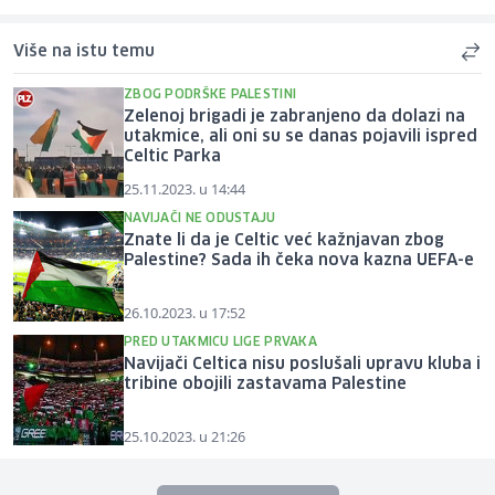
Više na istu temu
ZBOG PODRŠKE PALESTINI
Zelenoj brigadi je zabranjeno da dolazi na
utakmice, ali oni su se danas pojavili ispred
Celtic Parka
25.11.2023. u 14:44
NAVIJAČI NE ODUSTAJU
Znate li da je Celtic već kažnjavan zbog
Palestine? Sada ih čeka nova kazna UEFA-e
26.10.2023. u 17:52
PRED UTAKMICU LIGE PRVAKA
Navijači Celtica nisu poslušali upravu kluba i
tribine obojili zastavama Palestine
25.10.2023. u 21:26