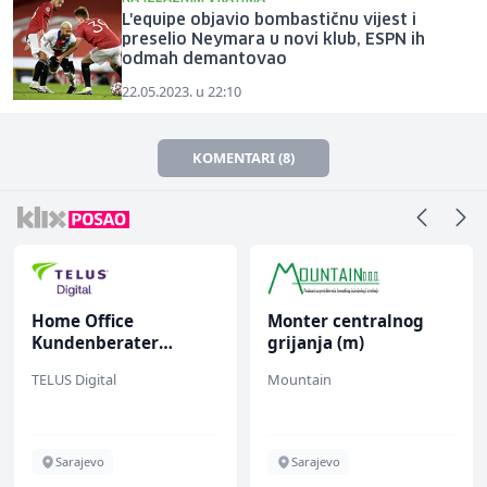
L'equipe objavio bombastičnu vijest i
preselio Neymara u novi klub, ESPN ih
odmah demantovao
22.05.2023. u 22:10
KOMENTARI (8)
Home Office
Monter centralnog
Kundenberater
grijanja (m)
(m/w/d) für ein
TELUS Digital
Mountain
renommiertes
Schuhunternehmen
Sarajevo
Sarajevo