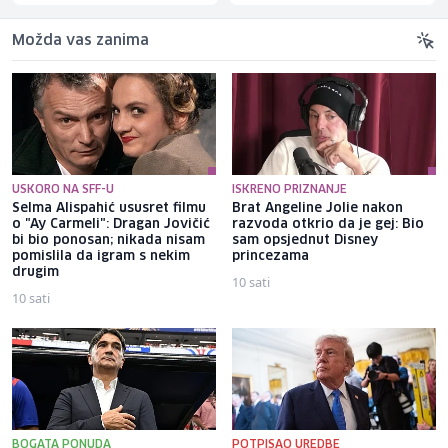
Možda vas zanima
USKORO NA SFF-U
ISKRENO PRIZNANJE
Selma Alispahić ususret filmu
Brat Angeline Jolie nakon
o "Ay Carmeli": Dragan Jovičić
razvoda otkrio da je gej: Bio
bi bio ponosan; nikada nisam
sam opsjednut Disney
pomislila da igram s nekim
princezama
drugim
10 sati
10 sati
BOGATA PONUDA
POTPISAO UREDBE