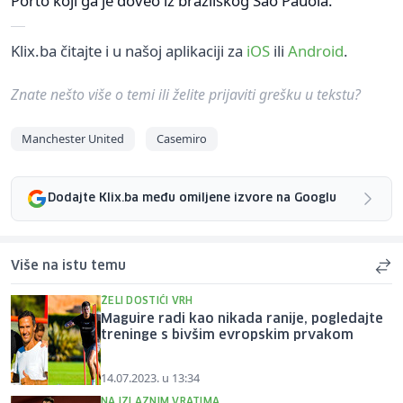
Porto koji ga je doveo iz brazilskog Sao Pauola.
Klix.ba čitajte i u našoj aplikaciji za
iOS
ili
Android
.
Znate nešto više o temi ili želite prijaviti grešku u tekstu?
Manchester United
Casemiro
Dodajte Klix.ba među omiljene izvore na Googlu
Više na istu temu
ŽELI DOSTIĆI VRH
Maguire radi kao nikada ranije, pogledajte
treninge s bivšim evropskim prvakom
14.07.2023. u 13:34
NA IZLAZNIM VRATIMA