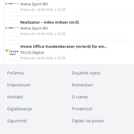
Arena Sport BH
Prijava do: 14.08.2026. u 23:59
Realizator – video mikser (m/ž)
Arena Sport BH
Prijava do: 03.09.2026. u 23:59
Home Office Kundenberater (m/w/d) für ein
renommiertes Schuhunternehmen
TELUS Digital
Prijava do: 02.09.2026. u 23:59
Početna
Dojavite vijest
Impressum
Komentari
Kontakt
O nama
Oglašavanje
Privatnost
Sigurnost
Oglasi za posao