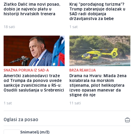
Zlatko Dalić ima novi posao,
Kraj "porođajnog turizma"?
dobio je najveću platu u
Trump zabranjuje dolazak u
historiji hrvatskih trenera
SAD radi dobijanja
državljanstva za bebe
18 sati
1 sat
SNAŽNA PORUKA IZ SAD-A
BRZA REAKCIJA
Američki zakonodavci traže
Drama na Hvaru: Mlada žena
od Trumpa da ponovo uvede
kolabirala na morskim
sankcije zvaničnicima u RS-u:
stijenama, pilot helikoptera
Osudili saslušanja u Srebrenici
izveo opasan manevar da
stigne do nje
1 sat
11 sati
Oglasi za posao
Snimatelj (m/ž)