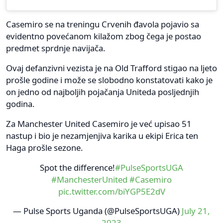
Casemiro se na treningu Crvenih đavola pojavio sa
evidentno povećanom kilažom zbog čega je postao
predmet sprdnje navijača.
Ovaj defanzivni vezista je na Old Trafford stigao na ljeto
prošle godine i može se slobodno konstatovati kako je
on jedno od najboljih pojačanja Uniteda posljednjih
godina.
Za Manchester United Casemiro je već upisao 51
nastup i bio je nezamjenjiva karika u ekipi Erica ten
Haga prošle sezone.
Spot the difference!
#PulseSportsUGA
#ManchesterUnited
#Casemiro
pic.twitter.com/biYGP5E2dV
— Pulse Sports Uganda (@PulseSportsUGA)
July 21,
2023