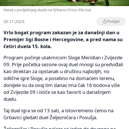
Detalj s posljednjeg duela na Grbavici (Foto: Klix.ba)
26.11.2023.
Podijeli
Vrlo bogat program zakazan je za današnji dan u
Premijer ligi Bosne i Hercegovine, a pred nama su
četiri duela 15. kola.
Program počinje utakmicom Sloge Meridian i Zvijezde
09. Prije početka sezone ovaj duel mnogi su predviđali
kao direktan za opstanak u društvu najboljih, no
odlične igre Sloge, a posebno na domaćem terenu,
donijele su da ovaj tim danas ima čak 16 bodova više
od Zvijezde 09 i ističe se kao favorit u današnjem
duelu.
Taj duel igra se od 13 sati, a istovremeno ćemo na
Grbavici gledati duel Željezničara i Posušja.
Željezničar i Posušje nalaze se jedan do drugoga na