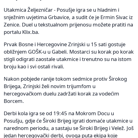
Utakmica Željezničar - Posušje igra se u hladnim i
snježnim uvjetima Grbavice, a sudit će je Ermin Sivac iz
Zenice. Duel u tekstualnom prijenosu možete pratiti na
portalu Klix.ba.
Prvak Bosne i Hercegovine Zrinjski u 15 sati gostuje
obližnjem GOŠK-u u Gabeli. Mostarci su korak po korak
stigli odigrati zaostale utakmice i trenutno su na istom
broju kao i svi ostali rivali.
Nakon pobjede ranije tokom sedmice protiv Širokog
Brijega, Zrinjski želi novim trijumfom u
hercegovačkom duelu zadržati korak za vodećim
Borcem.
Derbi kola igra se od 19:45 na Mokrom Docu u
Posušju, gdje će Široki Brijeg igrati domaće utakmice u
narednom periodu, a sastaju se Široki Brijeg i Velež. Još
jedan hercegovački derbi, ovoga puta ekipa koje