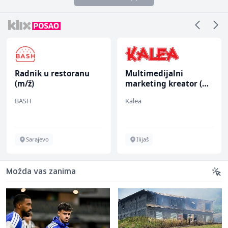
Radnik u restoranu
Multimedijalni
(m/ž)
marketing kreator (m/
ž)
BASH
Kalea
Sarajevo
Ilijaš
Možda vas zanima