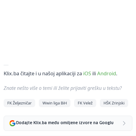
Klix.ba čitajte i u našoj aplikaciji za
iOS
ili
Android
.
Znate nešto više o temi ili želite prijaviti grešku u tekstu?
FK Željezničar
Wwin liga BiH
FK Velež
HŠK Zrinjski
Dodajte Klix.ba među omiljene izvore na Googlu