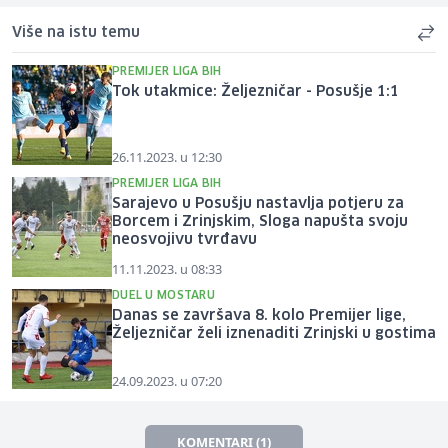
Više na istu temu
PREMIJER LIGA BIH
Tok utakmice: Željezničar - Posušje 1:1
26.11.2023. u 12:30
PREMIJER LIGA BIH
Sarajevo u Posušju nastavlja potjeru za
Borcem i Zrinjskim, Sloga napušta svoju
neosvojivu tvrđavu
11.11.2023. u 08:33
DUEL U MOSTARU
Danas se završava 8. kolo Premijer lige,
Željezničar želi iznenaditi Zrinjski u gostima
24.09.2023. u 07:20
KOMENTARI (1)