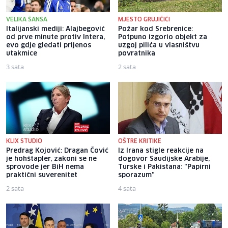
VELIKA ŠANSA
MJESTO GRUJIČIĆI
Italijanski mediji: Alajbegović
Požar kod Srebrenice:
od prve minute protiv Intera,
Potpuno izgorio objekt za
evo gdje gledati prijenos
uzgoj pilića u vlasništvu
utakmice
povratnika
3 sata
2 sata
KLIX STUDIO
OŠTRE KRITIKE
Predrag Kojović: Dragan Čović
Iz Irana stigle reakcije na
je hohštapler, zakoni se ne
dogovor Saudijske Arabije,
sprovode jer BiH nema
Turske i Pakistana: "Papirni
praktični suverenitet
sporazum"
2 sata
4 sata