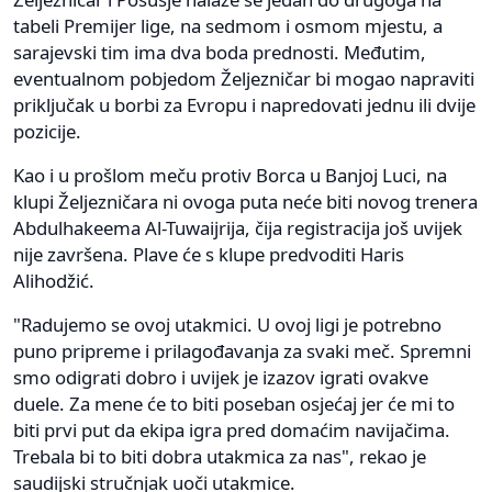
tabeli Premijer lige, na sedmom i osmom mjestu, a
sarajevski tim ima dva boda prednosti. Međutim,
eventualnom pobjedom Željezničar bi mogao napraviti
priključak u borbi za Evropu i napredovati jednu ili dvije
pozicije.
Kao i u prošlom meču protiv Borca u Banjoj Luci, na
klupi Željezničara ni ovoga puta neće biti novog trenera
Abdulhakeema Al-Tuwaijrija, čija registracija još uvijek
nije završena. Plave će s klupe predvoditi Haris
Alihodžić.
"Radujemo se ovoj utakmici. U ovoj ligi je potrebno
puno pripreme i prilagođavanja za svaki meč. Spremni
smo odigrati dobro i uvijek je izazov igrati ovakve
duele. Za mene će to biti poseban osjećaj jer će mi to
biti prvi put da ekipa igra pred domaćim navijačima.
Trebala bi to biti dobra utakmica za nas", rekao je
saudijski stručnjak uoči utakmice.