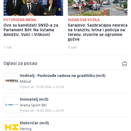
POTVRĐENA IMENA
SUDAR DVA VOZILA
Ovo su kandidati SNSD-a za
Sarajevo: Saobraćajna nesreća
Parlament BiH: Na listama
na tranzitu, hitna i policija na
Amidžić, Vulić i Višković
terenu, stvorile se ogromne
gužve
1 sat
6 sati
Oglasi za posao
Voditelj - Poslovođa radova na gradilištu (m/ž)
Mibral
Prijava do: 19.08.2026. u 23:59
Snimatelj (m/ž)
Arena Sport BH
Prijava do: 14.08.2026. u 23:59
Električar (m/ž)
Hering