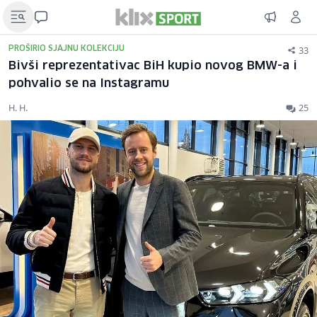
33
PROŠIRIO SJAJNU KOLEKCIJU
Bivši reprezentativac BiH kupio novog BMW-a i
pohvalio se na Instagramu
H. H.
25