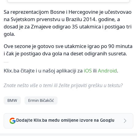
Sa reprezentacijom Bosne i Hercegovine je učestvovao
na Svjetskom prvenstvu u Brazilu 2014. godine, a
dosad je za Zmajeve odigrao 35 utakmica i postigao tri
gola.
Ove sezone je gotovo sve utakmice igrao po 90 minuta
i čak je postigao dva gola na deset odigranih susreta.
Klix.ba čitajte i u našoj aplikaciji za
iOS
ili
Android
.
Znate nešto više o temi ili želite prijaviti grešku u tekstu?
BMW
Ermin Bičakčić
Dodajte Klix.ba među omiljene izvore na Googlu