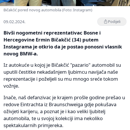
Bičakćić pored novog automobila (Foto: Instagram)
09.02.2024.
Podijeli
Bivši nogometni reprezentativac Bosne i
Hercegovine Ermin Bičakčić (34) putem
Instagrama je otkrio da je postao ponosni vlasnik
novog BMW-a.
Iz autokuće u kojoj je Bičakčić "pazario" automobil su
uputili čestitke nekadašnjem ljubimcu navijača naše
reprezentacije i poželjeli su mu mnogo sreće tokom
vožnje.
Inače, naš defanzivac je krajem prošle godine prešao u
redove Eintrachta iz Braunschweiga gdje pokušava
oživjeti karijeru, a poznat je i kao veliki ljubitelj
automobila, te u svojoj kolekciji ima nekoliko
spektakularnih primjereka.