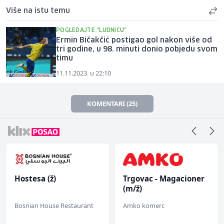
Više na istu temu
POGLEDAJTE "LUDNICU"
Ermin Bičakčić postigao gol nakon više od
tri godine, u 98. minuti donio pobjedu svom
timu
11.11.2023. u 22:10
KOMENTARI (25)
Hostesa (ž)
Trgovac - Magacioner
(m/ž)
Bosnian House Restaurant
Amko komerc