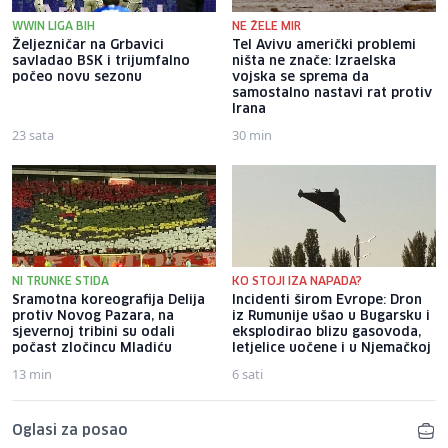
WWIN LIGA BIH
NE ŽELE MIR
Željezničar na Grbavici
Tel Avivu američki problemi
savladao BSK i trijumfalno
ništa ne znače: Izraelska
počeo novu sezonu
vojska se sprema da
samostalno nastavi rat protiv
Irana
23 sata
30 min
NI TRUNKE STIDA
KO STOJI IZA NAPADA?
Sramotna koreografija Delija
Incidenti širom Evrope: Dron
protiv Novog Pazara, na
iz Rumunije ušao u Bugarsku i
sjevernoj tribini su odali
eksplodirao blizu gasovoda,
počast zločincu Mladiću
letjelice uočene i u Njemačkoj
13 min
6 sati
Oglasi za posao