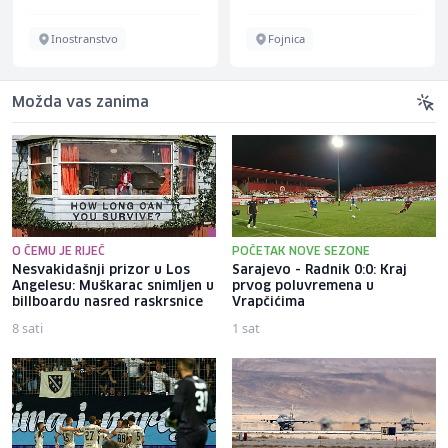
Inostranstvo
Fojnica
Možda vas zanima
O ČEMU JE RIJEČ
POČETAK NOVE SEZONE
Nesvakidašnji prizor u Los
Sarajevo - Radnik 0:0: Kraj
Angelesu: Muškarac snimljen u
prvog poluvremena u
billboardu nasred raskrsnice
Vrapčićima
8 sati
1 sat