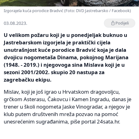
Izgorajela kuća porodice Bradvić (Foto: DVD Jastrebarsko / Facebook)
03.08.2023.
Podijeli
U velikom požaru koji je u ponedjeljak buknuo u
Jastrebarskom izgorjela je praktički cijela
unutrašnjost kuće porodice Bradvić koja je dala
dvojicu nogometaša Dinama, pokojnog Marijana
(1948. - 2019.) i njegovoga sina Mislava koji je u
sezoni 2001/2002. skupio 20 nastupa za
zagrebačku ekipu.
Mislav, koji je još igrao u Hrvatskom dragovoljcu,
grčkom Asterasu, Čakovcu i Kamen Ingradu, danas je
trener u školi nogometa Jaske Vinogradar, a njegov je
klub putem društvenih mreža pozvao na pomoć
unesrećenim sugrađanima, piše portal 24sata.hr.