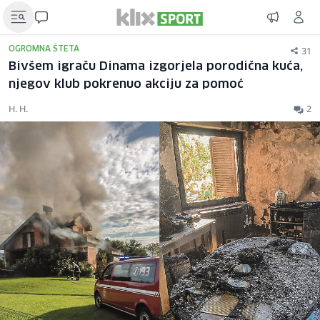
31
OGROMNA ŠTETA
Bivšem igraču Dinama izgorjela porodična kuća,
njegov klub pokrenuo akciju za pomoć
H. H.
2