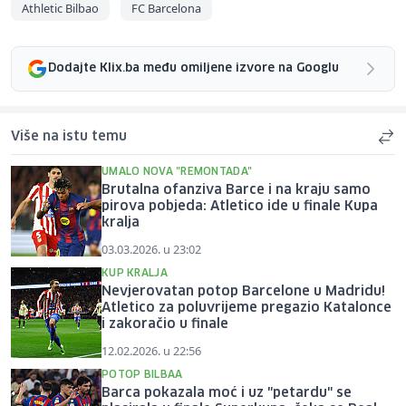
Athletic Bilbao
FC Barcelona
Dodajte Klix.ba među omiljene izvore na Googlu
Više na istu temu
UMALO NOVA "REMONTADA"
Brutalna ofanziva Barce i na kraju samo
pirova pobjeda: Atletico ide u finale Kupa
kralja
03.03.2026. u 23:02
KUP KRALJA
Nevjerovatan potop Barcelone u Madridu!
Atletico za poluvrijeme pregazio Katalonce
i zakoračio u finale
12.02.2026. u 22:56
POTOP BILBAA
Barca pokazala moć i uz "petardu" se