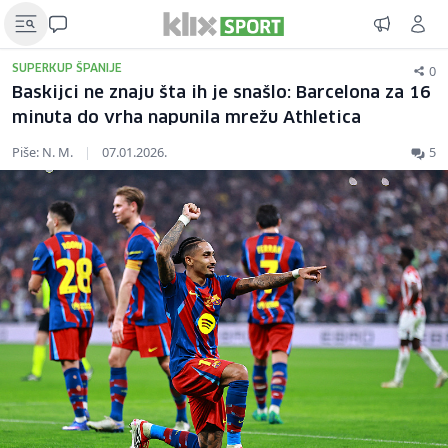
0
SUPERKUP ŠPANIJE
Baskijci ne znaju šta ih je snašlo: Barcelona za 16
minuta do vrha napunila mrežu Athletica
Piše: N. M.
|
07.01.2026.
5