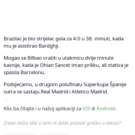
Brazilac je bio strijelac gola za 4:0 u 38. minuti, kada
mu je asistirao Bardghji.
Mogao se Bilbao vratiti u utakmicu dvije minute
kasnije, kada je Ohian Sancet imao priliku, ali stativa je
spasila Barcelonu.
Podsjećamo, u drugom polufinalu Superkupa Španije
sutra se sastaju Real Madrid i Atletico Madrid.
Klix.ba čitajte i u našoj aplikaciji za
iOS
ili
Android
.
Znate nešto više o temi ili želite prijaviti grešku u tekstu?