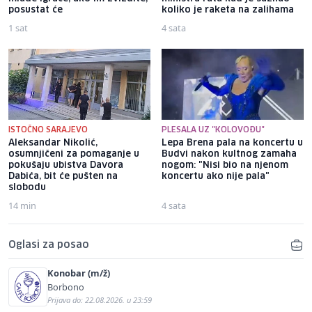
posustat će
koliko je raketa na zalihama
1 sat
4 sata
ISTOČNO SARAJEVO
PLESALA UZ "KOLOVOĐU"
Aleksandar Nikolić,
Lepa Brena pala na koncertu u
osumnjičeni za pomaganje u
Budvi nakon kultnog zamaha
pokušaju ubistva Davora
nogom: "Nisi bio na njenom
Dabića, bit će pušten na
koncertu ako nije pala"
slobodu
14 min
4 sata
Oglasi za posao
Konobar (m/ž)
Borbono
Prijava do: 22.08.2026. u 23:59