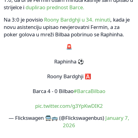
strijelce i
duplirao prednost Barce.
Na 3:0 je povisio
Roony Bardghji u 34. minuti
, kada je
novu asistenciju upisao nevjerovatni Fermin, a za
poker golova u mreži Bilbaa pobrinuo se Raphinha.
🚨
Raphinha ⚽️
Roony Bardghji 🅰️
Barca 4 - 0 Bilbao
#BarcaBilbao
pic.twitter.com/g3YpKwDIK2
— Flickswagen 🚍🚌 (@Flickswagenbus)
January 7,
2026