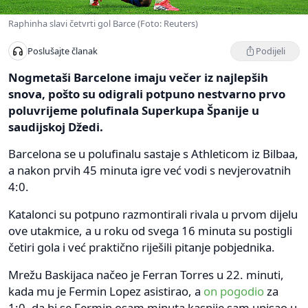
Raphinha slavi četvrti gol Barce (Foto: Reuters)
Podijeli
Poslušajte članak
Nogmetaši Barcelone imaju večer iz najlepših
snova, pošto su odigrali potpuno nestvarno prvo
poluvrijeme polufinala Superkupa Španije u
saudijskoj Džedi.
Barcelona se u polufinalu sastaje s Athleticom iz Bilbaa,
a nakon prvih 45 minuta igre već vodi s nevjerovatnih
4:0.
Katalonci su potpuno razmontirali rivala u prvom dijelu
ove utakmice, a u roku od svega 16 minuta su postigli
četiri gola i već praktično riješili pitanje pobjednika.
Mrežu Baskijaca načeo je Ferran Torres u 22. minuti,
kada mu je Fermin Lopez asistirao, a
on pogodio
za
1:0, da bi se Fermin osam minuta kasnije sam upisao u