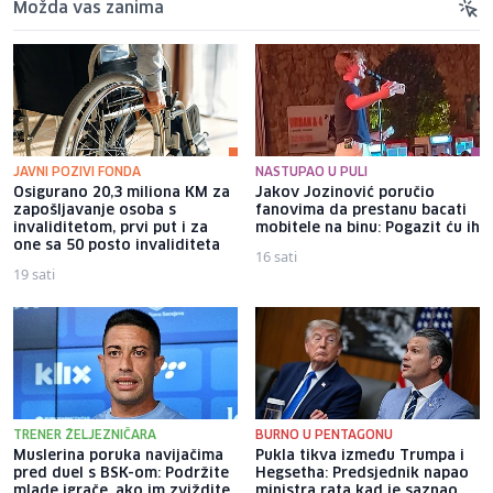
Možda vas zanima
JAVNI POZIVI FONDA
NASTUPAO U PULI
Osigurano 20,3 miliona KM za
Jakov Jozinović poručio
zapošljavanje osoba s
fanovima da prestanu bacati
invaliditetom, prvi put i za
mobitele na binu: Pogazit ću ih
one sa 50 posto invaliditeta
16 sati
19 sati
TRENER ŽELJEZNIČARA
BURNO U PENTAGONU
Muslerina poruka navijačima
Pukla tikva između Trumpa i
pred duel s BSK-om: Podržite
Hegsetha: Predsjednik napao
mlade igrače, ako im zviždite,
ministra rata kad je saznao