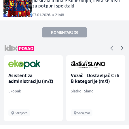
plasirala u finale Superkupa, čeka se Real
za potpuni spektakl
07.01.2026. u 21:48
KOMENTARI (5)
Asistent za
Vozač - Dostavljač C ili
administraciju (m/ž)
B kategorije (m/ž)
Ekopak
Slatko i Slano
Sarajevo
Sarajevo