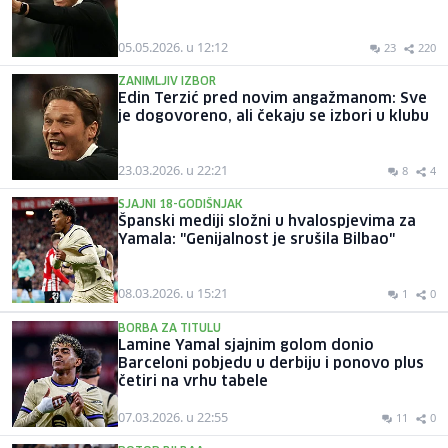
05.05.2026. u 12:12
23
220
ZANIMLJIV IZBOR
Edin Terzić pred novim angažmanom: Sve
je dogovoreno, ali čekaju se izbori u klubu
23.03.2026. u 22:21
8
4
SJAJNI 18-GODIŠNJAK
Španski mediji složni u hvalospjevima za
Yamala: "Genijalnost je srušila Bilbao"
08.03.2026. u 15:21
1
0
BORBA ZA TITULU
Lamine Yamal sjajnim golom donio
Barceloni pobjedu u derbiju i ponovo plus
četiri na vrhu tabele
07.03.2026. u 22:55
11
0