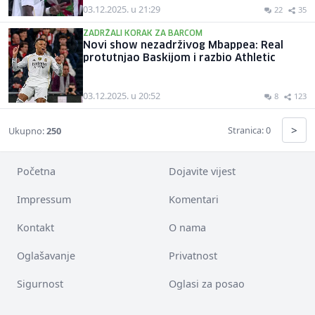
03.12.2025. u 21:29
22
35
ZADRŽALI KORAK ZA BARCOM
Novi show nezadrživog Mbappea: Real
protutnjao Baskijom i razbio Athletic
03.12.2025. u 20:52
8
123
>
Stranica: 0
Ukupno:
250
Početna
Dojavite vijest
Impressum
Komentari
Kontakt
O nama
Oglašavanje
Privatnost
Sigurnost
Oglasi za posao