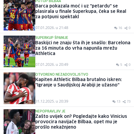
POTOP BILBAA
Barca pokazala moć i uz "petardu" se
plasirala u finale Superkupa, čeka se Real
za potpuni spektakl
07.01.2026. u 21:48
16
0
SUPERKUP ŠPANIJE
Baskijci ne znaju šta ih je snašlo: Barcelona
za 16 minuta do vrha napunila mrežu
Athletica
07.01.2026. u 20:49
5
0
OTVORENO NEZADOVOLJSTVO
Kapiten Athletic Bilbaa brutalno iskren:
"Igranje u Saudijskoj Arabiji je užasno"
31.12.2025. u 20:39
13
73
NEPOPRAVLJIV JE
Zašto uvijek on? Pogledajte kako Vinicius
provocira navijače Bilbaa, opet mu je
prošlo nekažnjeno