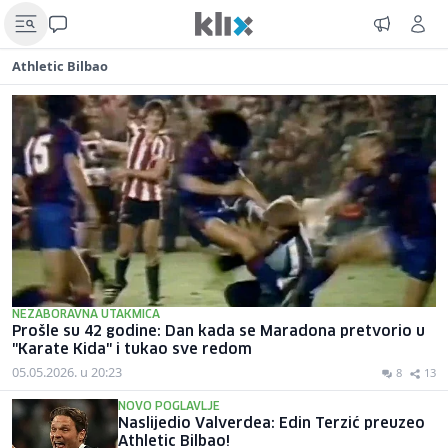
Athletic Bilbao
NEZABORAVNA UTAKMICA
Prošle su 42 godine: Dan kada se Maradona pretvorio u
"Karate Kida" i tukao sve redom
05.05.2026. u 20:23
8
13
NOVO POGLAVLJE
Naslijedio Valverdea: Edin Terzić preuzeo
Athletic Bilbao!