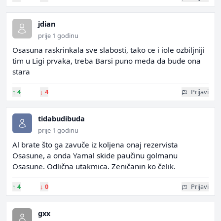
jdian
prije 1 godinu
Osasuna raskrinkala sve slabosti, tako ce i iole ozbiljniji
tim u Ligi prvaka, treba Barsi puno meda da bude ona
stara
↑
4
↓
4
Prijavi
tidabudibuda
prije 1 godinu
Al brate što ga zavuče iz koljena onaj rezervista
Osasune, a onda Yamal skide paučinu golmanu
Osasune. Odlična utakmica. Zeničanin ko čelik.
↑
4
↓
0
Prijavi
gxx