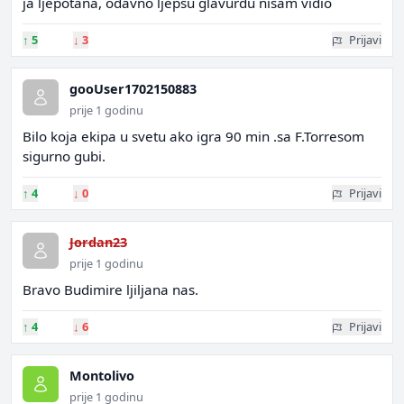
ja ljepotana, odavno ljepsu glavurdu nisam vidio
↑
5
↓
3
Prijavi
gooUser1702150883
prije 1 godinu
Bilo koja ekipa u svetu ako igra 90 min .sa F.Torresom
sigurno gubi.
↑
4
↓
0
Prijavi
Jordan23
prije 1 godinu
Bravo Budimire ljiljana nas.
↑
4
↓
6
Prijavi
Montolivo
prije 1 godinu