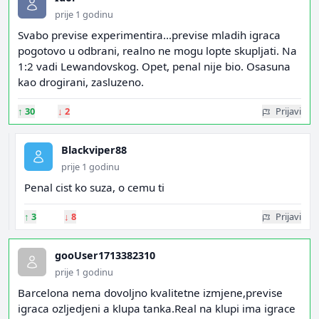
prije 1 godinu
Svabo previse experimentira...previse mladih igraca
pogotovo u odbrani, realno ne mogu lopte skupljati. Na
1:2 vadi Lewandovskog. Opet, penal nije bio. Osasuna
kao drogirani, zasluzeno.
↑
30
↓
2
Prijavi
Blackviper88
prije 1 godinu
Penal cist ko suza, o cemu ti
↑
3
↓
8
Prijavi
gooUser1713382310
prije 1 godinu
Barcelona nema dovoljno kvalitetne izmjene,previse
igraca ozljedjeni a klupa tanka.Real na klupi ima igrace