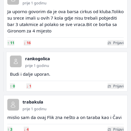
prije 1 godinu
Ja uporno govorim da je ova barsa cirkus od kluba.Toliko
su srece imali u ovih 7 kola gdje nisu trebali pobjediti
bar 3 utakmice al polako se sve vraca.Bit ce borba sa
Gironom za 4 mijesto
↑
11
↓
16
Prijavi
rankogolica
prije 1 godinu
Budi i dalje uporan.
↑
0
↓
1
Prijavi
trabakula
prije 1 godinu
mislio sam da ovaj Flik zna nešto a on taraba kao i Čavi
↑
3
↓
4
Prijavi