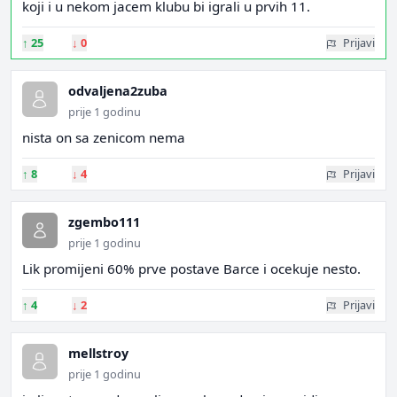
koji i u nekom jacem klubu bi igrali u prvih 11.
↑
25
↓
0
Prijavi
odvaljena2zuba
prije 1 godinu
nista on sa zenicom nema
↑
8
↓
4
Prijavi
zgembo111
prije 1 godinu
Lik promijeni 60% prve postave Barce i ocekuje nesto.
↑
4
↓
2
Prijavi
mellstroy
prije 1 godinu