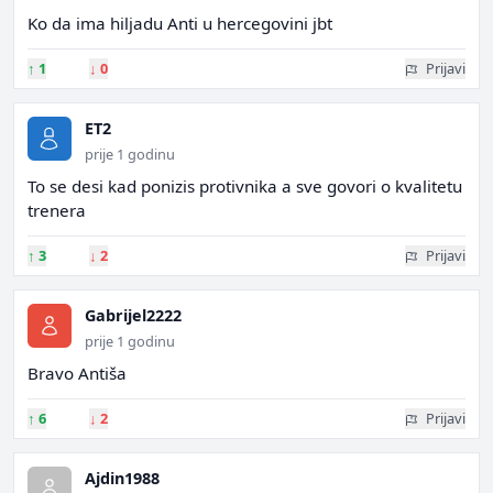
Ko da ima hiljadu Anti u hercegovini jbt
↑
1
↓
0
Prijavi
ET2
prije 1 godinu
To se desi kad ponizis protivnika a sve govori o kvalitetu
trenera
↑
3
↓
2
Prijavi
Gabrijel2222
prije 1 godinu
Bravo Antiša
↑
6
↓
2
Prijavi
Ajdin1988