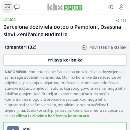
211
LA LIGA
Barcelona doživjela potop u Pamploni, Osasuna
slavi Zeničanina Budimira
Komentari (32)
Povratak na članak
Prijava korisnika
NAPOMENA:
Komentarisanje članaka na portalu Klix.ba dozvoljeno je
samo registrovanim korisnicima. Molimo korisnike da se suzdrže od
vrijeđanja, psovanja i vulgarnog izražavanja. Komentari odražavaju
stavove isključivo njihovih autora, koji zbog govora mržnje mogu biti i
krivično gonjeni. Kao čitatelj prihvatate mogućnost da među
komentarima mogu biti pronađeni sadržaji koji mogu biti u
suprotnosti sa vašim vjerskim, moralnim i drugim načelima i
uvjerenjima. Svaki korisnik prije pisanja komentara mora se upoznati
sa
Pravilima i uslovima korištenja komentara
.
Idol