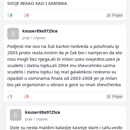
SVOJE REKAO KAO I AMERIKA
↑
0
↓
0
Prijavi
kxuser69a9725ce
prije 1 mjesec
Podjesti me ovo na žuti karton nedveda u polufinalu lp
2003 protiv reala.mislim da je čak bio i namjeran da eto
nisu mogli bez njega,ali bi milan uzeo svejedno.uzeo je
scudeto i zlatnu loptu,ali 2004 mu shevcehnko uzima
scudeto i zlatnu loptu.i taj real galaktikosi redovno su
ispadali u osminama finala od 2003-2008 jer je milan
bio jak organiziran u obrani a gore su imali shevchenka
↑
1
↓
0
Prijavi
kxuser69a9725ce
prije 1 mjesec
Dole su nesta maldini kaladze kasnije stam i cafu.vezbi