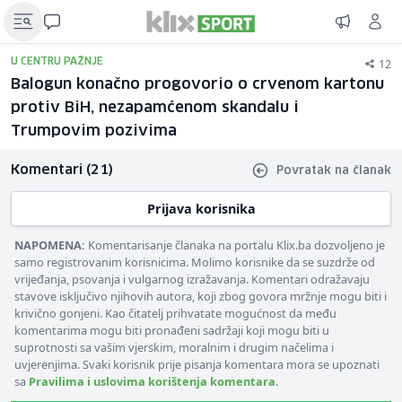
12
U CENTRU PAŽNJE
Balogun konačno progovorio o crvenom kartonu
protiv BiH, nezapamćenom skandalu i
Trumpovim pozivima
Komentari (21)
Povratak na članak
Prijava korisnika
NAPOMENA:
Komentarisanje članaka na portalu Klix.ba dozvoljeno je
samo registrovanim korisnicima. Molimo korisnike da se suzdrže od
vrijeđanja, psovanja i vulgarnog izražavanja. Komentari odražavaju
stavove isključivo njihovih autora, koji zbog govora mržnje mogu biti i
krivično gonjeni. Kao čitatelj prihvatate mogućnost da među
komentarima mogu biti pronađeni sadržaji koji mogu biti u
suprotnosti sa vašim vjerskim, moralnim i drugim načelima i
uvjerenjima. Svaki korisnik prije pisanja komentara mora se upoznati
sa
Pravilima i uslovima korištenja komentara
.