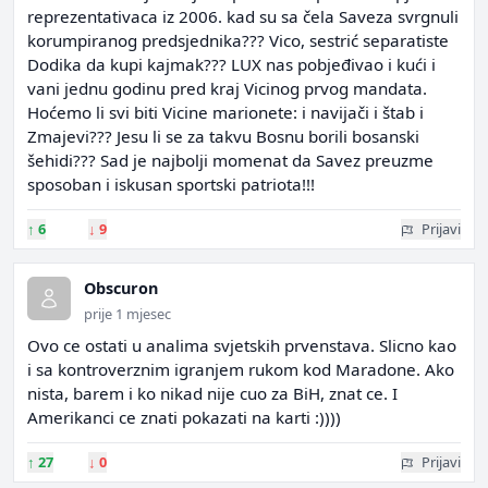
reprezentativaca iz 2006. kad su sa čela Saveza svrgnuli
korumpiranog predsjednika??? Vico, sestrić separatiste
Dodika da kupi kajmak??? LUX nas pobjeđivao i kući i
vani jednu godinu pred kraj Vicinog prvog mandata.
Hoćemo li svi biti Vicine marionete: i navijači i štab i
Zmajevi??? Jesu li se za takvu Bosnu borili bosanski
šehidi??? Sad je najbolji momenat da Savez preuzme
sposoban i iskusan sportski patriota!!!
↑
6
↓
9
Prijavi
Obscuron
prije 1 mjesec
Ovo ce ostati u analima svjetskih prvenstava. Slicno kao
i sa kontroverznim igranjem rukom kod Maradone. Ako
nista, barem i ko nikad nije cuo za BiH, znat ce. I
Amerikanci ce znati pokazati na karti :))))
↑
27
↓
0
Prijavi