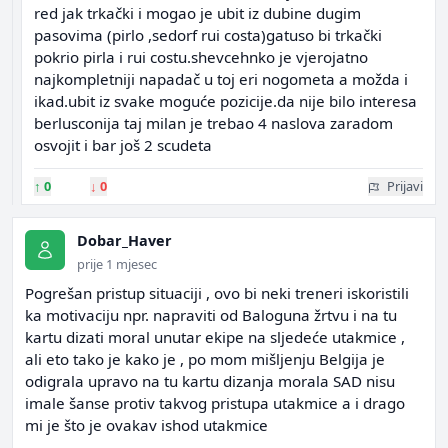
red jak trkački i mogao je ubit iz dubine dugim
pasovima (pirlo ,sedorf rui costa)gatuso bi trkački
pokrio pirla i rui costu.shevcehnko je vjerojatno
najkompletniji napadač u toj eri nogometa a možda i
ikad.ubit iz svake moguće pozicije.da nije bilo interesa
berlusconija taj milan je trebao 4 naslova zaradom
osvojit i bar još 2 scudeta
↑
0
↓
0
Prijavi
Dobar_Haver
prije 1 mjesec
Pogrešan pristup situaciji , ovo bi neki treneri iskoristili
ka motivaciju npr. napraviti od Baloguna žrtvu i na tu
kartu dizati moral unutar ekipe na sljedeće utakmice ,
ali eto tako je kako je , po mom mišljenju Belgija je
odigrala upravo na tu kartu dizanja morala SAD nisu
imale šanse protiv takvog pristupa utakmice a i drago
mi je što je ovakav ishod utakmice