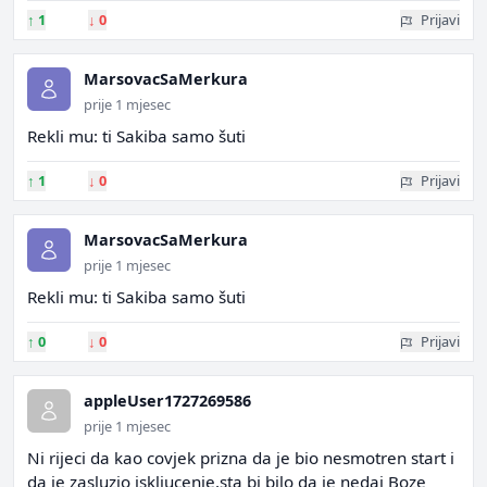
↑
1
↓
0
Prijavi
MarsovacSaMerkura
prije 1 mjesec
Rekli mu: ti Sakiba samo šuti
↑
1
↓
0
Prijavi
MarsovacSaMerkura
prije 1 mjesec
Rekli mu: ti Sakiba samo šuti
↑
0
↓
0
Prijavi
appleUser1727269586
prije 1 mjesec
Ni rijeci da kao covjek prizna da je bio nesmotren start i
da je zasluzio iskljucenje,sta bi bilo da je nedaj Boze