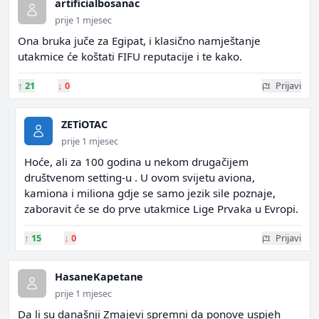
artificialbosanac
prije 1 mjesec
Ona bruka juče za Egipat, i klasično namještanje
utakmice će koštati FIFU reputacije i te kako.
↑
21
↓
0
Prijavi
ZETiOTAC
prije 1 mjesec
Hoće, ali za 100 godina u nekom drugačijem
društvenom setting-u . U ovom svijetu aviona,
kamiona i miliona gdje se samo jezik sile poznaje,
zaboravit će se do prve utakmice Lige Prvaka u Evropi.
↑
15
↓
0
Prijavi
HasaneKapetane
prije 1 mjesec
Da li su današnji Zmajevi spremni da ponove uspjeh