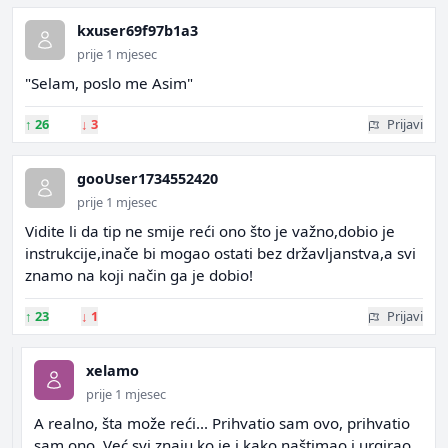
kxuser69f97b1a3
prije 1 mjesec
"Selam, poslo me Asim"
↑
26
↓
3
Prijavi
gooUser1734552420
prije 1 mjesec
Vidite li da tip ne smije reći ono što je važno,dobio je
instrukcije,inače bi mogao ostati bez državljanstva,a svi
znamo na koji način ga je dobio!
↑
23
↓
1
Prijavi
xelamo
prije 1 mjesec
A realno, šta može reći... Prihvatio sam ovo, prihvatio
sam ono. Već svi znaju ko je i kako naštimao i urgirao.