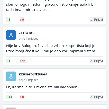
slomio nogu mladom igracui unistio karijeru,da li bi
tada imao mirnu savjest.
↑
8
↓
0
Prijavi
ZETiOTAC
prije 1 mjesec
Nije kriv Balogun, čovjek je vrhunski sportista koji je
uzeo mogućnost koju mu je dao korumpirani sistem.
↑
1
↓
11
Prijavi
kxuser68ff266ea
prije 1 mjesec
Eh, Karma je to. Previse ste bili nadobudni.
↑
13
↓
0
Prijavi