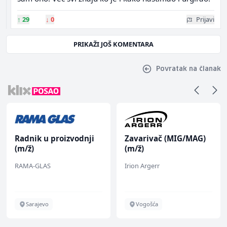
↑
29
↓
0
Prijavi
PRIKAŽI JOŠ KOMENTARA
Povratak na članak
Radnik u proizvodnji
Zavarivač (MIG/MAG)
(m/ž)
(m/ž)
RAMA-GLAS
Irion Argerr
Sarajevo
Vogošća