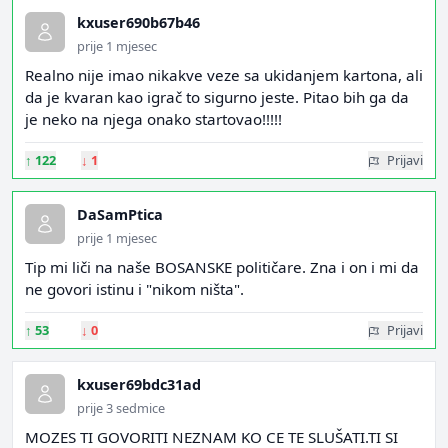
kxuser690b67b46
prije 1 mjesec
Realno nije imao nikakve veze sa ukidanjem kartona, ali
da je kvaran kao igrač to sigurno jeste. Pitao bih ga da
je neko na njega onako startovao!!!!!
↑
122
↓
1
Prijavi
DaSamPtica
prije 1 mjesec
Tip mi liči na naše BOSANSKE političare. Zna i on i mi da
ne govori istinu i "nikom ništa".
↑
53
↓
0
Prijavi
kxuser69bdc31ad
prije 3 sedmice
MOZES TI GOVORITI NEZNAM KO CE TE SLUŠATI.TI SI