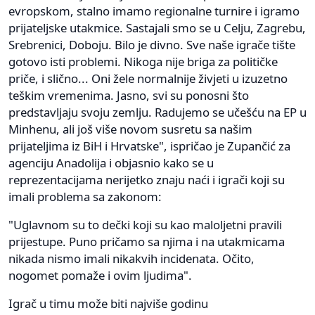
evropskom, stalno imamo regionalne turnire i igramo
prijateljske utakmice. Sastajali smo se u Celju, Zagrebu,
Srebrenici, Doboju. Bilo je divno. Sve naše igrače tište
gotovo isti problemi. Nikoga nije briga za političke
priče, i slično... Oni žele normalnije živjeti u izuzetno
teškim vremenima. Jasno, svi su ponosni što
predstavljaju svoju zemlju. Radujemo se učešću na EP u
Minhenu, ali još više novom susretu sa našim
prijateljima iz BiH i Hrvatske", ispričao je Zupančić za
agenciju Anadolija i objasnio kako se u
reprezentacijama nerijetko znaju naći i igrači koji su
imali problema sa zakonom:
"Uglavnom su to dečki koji su kao maloljetni pravili
prijestupe. Puno pričamo sa njima i na utakmicama
nikada nismo imali nikakvih incidenata. Očito,
nogomet pomaže i ovim ljudima".
Igrač u timu može biti najviše godinu