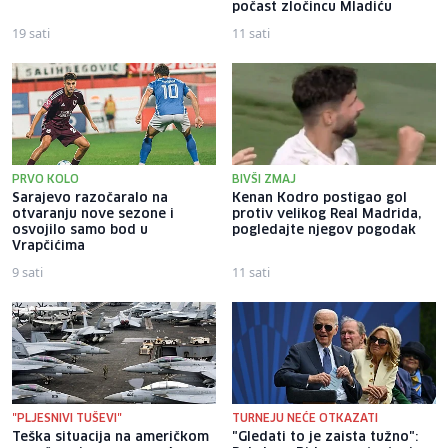
počast zločincu Mladiću
19 sati
11 sati
PRVO KOLO
BIVŠI ZMAJ
Sarajevo razočaralo na
Kenan Kodro postigao gol
otvaranju nove sezone i
protiv velikog Real Madrida,
osvojilo samo bod u
pogledajte njegov pogodak
Vrapčićima
9 sati
11 sati
"PLJESNIVI TUŠEVI"
TURNEJU NEĆE OTKAZATI
Teška situacija na američkom
"Gledati to je zaista tužno":