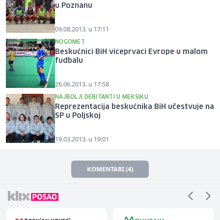
u Poznanu
09.08.2013. u 17:11
NOGOMET
Beskućnici BiH viceprvaci Evrope u malom
fudbalu
26.06.2013. u 17:58
NAJBOLJI DEBITANTI U MEKSIKU
Reprezentacija beskućnika BiH učestvuje na
SP u Poljskoj
19.03.2013. u 19:01
KOMENTARI (4)