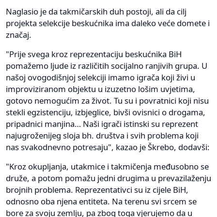
Naglasio je da takmičarskih duh postoji, ali da cilj
projekta selekcije beskućnika ima daleko veće domete i
značaj.
"Prije svega kroz reprezentaciju beskućnika BiH
pomažemo ljude iz različitih socijalno ranjivih grupa. U
našoj ovogodišnjoj selekciji imamo igrača koji živi u
improviziranom objektu u izuzetno lošim uvjetima,
gotovo nemogućim za život. Tu su i povratnici koji nisu
stekli egzistenciju, izbjeglice, bivši ovisnici o drogama,
pripadnici manjina… Naši igrači istinski su reprezent
najugroženijeg sloja bh. društva i svih problema koji
nas svakodnevno potresaju", kazao je Škrebo, dodavši:
"Kroz okupljanja, utakmice i takmičenja međusobno se
druže, a potom pomažu jedni drugima u prevazilaženju
brojnih problema. Reprezentativci su iz cijele BiH,
odnosno oba njena entiteta. Na terenu svi srcem se
bore za svoju zemlju, pa zbog toga vjerujemo da u