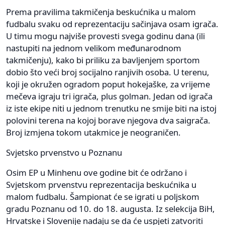
Prema pravilima takmičenja beskućnika u malom
fudbalu svaku od reprezentaciju sačinjava osam igrača.
U timu mogu najviše provesti svega godinu dana (ili
nastupiti na jednom velikom međunarodnom
takmičenju), kako bi priliku za bavljenjem sportom
dobio što veći broj socijalno ranjivih osoba. U terenu,
koji je okružen ogradom poput hokejaške, za vrijeme
mečeva igraju tri igrača, plus golman. Jedan od igrača
iz iste ekipe niti u jednom trenutku ne smije biti na istoj
polovini terena na kojoj borave njegova dva saigrača.
Broj izmjena tokom utakmice je neograničen.
Svjetsko prvenstvo u Poznanu
Osim EP u Minhenu ove godine bit će održano i
Svjetskom prvenstvu reprezentacija beskućnika u
malom fudbalu. Šampionat će se igrati u poljskom
gradu Poznanu od 10. do 18. augusta. Iz selekcija BiH,
Hrvatske i Slovenije nadaju se da će uspjeti zatvoriti