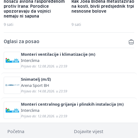
nosaču aviona raspoređenom
Rak Joea Bidena metastazirao
protiv Irana: Porodice
na kosti, bivši predsjednik trpi
upozoravaju da vojnici
nesnosne bolove
nemaju ni sapuna
9 sati
9 sati
Oglasi za posao
Monteri ventilacije i klimatizacije (m)
Interclima
Prijava do: 12.08.2026. u 23:59
Snimatelj (m/ž)
Arena Sport BH
Prijava do: 14.08.2026. u 23:59
Monteri centralnog grijanja i plinskih instalacija (m)
Interclima
Prijava do: 12.08.2026. u 23:59
Početna
Dojavite vijest