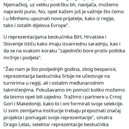
Njemačkoj, uz veliku podršku bh. navijača, možemo
napraviti puno. No, opet kažem još je važnije što ćemo
i u Minhenu upoznati nove prijatelje, kako iz regije,
tako i ostalih dijelova Evrope".
U reprezentacijama beskućnika BiH, Hrvatske i
Slovenije ističu kako imaju izvanrednu saradnju, kao i
da se na svakom koraku "zajednički bore protiv politika
mržnje i podjela".
"Žao nam je što posljednjih godina, zbog besparice,
reprezentacija beskućnika Srbije ne učestvuje na
turnirima u regiji, ali i ostalim međunarodnim
takmičenjima. Pokušavamo im pomoći koliko možemo
da bismo opet bili zajedno. Tražimo i partnere u Crnoj
Gori i Makedoniji, kako bi i oni formirali svoje selekcije.
U svim zemljama institucije trebaju prepoznati značaj
projekta i pomagati svoje reprezentacije", smatra
Drago Lelas, selektor reprezentacije beskućnika