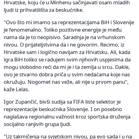
Hrvatske, koju će u Minhenu sačinjavati osam mladih
ljudi iz prihvatilišta za beskućnike.
"Ovo što mi imamo sa reprezentacijama BiH i Slovenije
je fenomenalno. Toliko pozitivne energije je među
nama da je to neopisivo. Saradnja je na vrhunskom
nivou. O prijateljstvima da i ne govorim. Recimo, iz
Hrvatske sam i logično navijam za Hrvatsku. Ali, kada
igra BiH toliko se radujem svim njihovih uspjesima da
mogu slobodno reći da mi je i ta zemlja u srcu. Dakle,
ovo je stvarno dobra priča u svim nedaćama koje nas
okružuju. Nogomet nas veže, ali nije u prvom panu",
kaže Lelas.
Igor Zupančić, bivši sudija sa FIFA liste selektor je
reprezentacije beskućnika Slovenije. I on posebno
naglašava regionalnu važnost kroz sportska druženja
socijalno ranjivih grupa ljudi.
"Uz takmičenja na svjetskom nivou, pa evo sada i u na