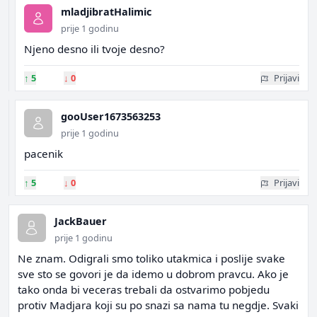
mladjibratHalimic
prije 1 godinu
Njeno desno ili tvoje desno?
↑
5
↓
0
Prijavi
gooUser1673563253
prije 1 godinu
pacenik
↑
5
↓
0
Prijavi
JackBauer
prije 1 godinu
Ne znam. Odigrali smo toliko utakmica i poslije svake
sve sto se govori je da idemo u dobrom pravcu. Ako je
tako onda bi veceras trebali da ostvarimo pobjedu
protiv Madjara koji su po snazi sa nama tu negdje. Svaki