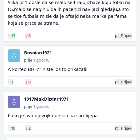
Slika br.1 dosle da se malo selfiraju,izbace koju fotku na
IG,malo se naginju da ih pacenici navijaci gledaju,a sto
se tice futbala misle da je ofsajd neka marka parfema
koja se prsce sa strane.
↑
13
↓
6
Prijavi
Bosnian1921
prije 1 godinu
A korteo BHF?? niste jos to prikazali!
↑
3
↓
0
Prijavi
1917MakDizdar1971
prije 1 godinu
Kako je ova djevojka,desno na slici lijepa
↑
10
↓
2
Prijavi