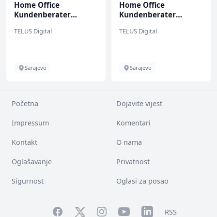
Home Office
Home Office
Kundenberater
Kundenberater
(m/w/d) für ein
(m/w/d) für Vattenfall
TELUS Digital
TELUS Digital
renommiertes
Schuhunternehmen
Sarajevo
Sarajevo
Početna
Dojavite vijest
Impressum
Komentari
Kontakt
O nama
Oglašavanje
Privatnost
Sigurnost
Oglasi za posao
Facebook
YouTube
LinkedIn
Twitter
Instagram
RSS