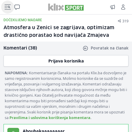
319
DOČEKUJEMO MAĐARE
Atmosfera u Zenici se zagrijava, optimizam
drastično porastao kod navijača Zmajeva
Komentari (38)
Povratak na članak
Prijava korisnika
NAPOMENA:
Komentarisanje članaka na portalu Klix.ba dozvoljeno je
samo registrovanim korisnicima. Molimo korisnike da se suzdrže od
vrijeđanja, psovanja i vulgarnog izražavanja. Komentari odražavaju
stavove isključivo njihovih autora, koji zbog govora mržnje mogu biti i
krivično gonjeni. Kao čitatelj prihvatate mogućnost da među
komentarima mogu biti pronađeni sadržaji koji mogu biti u
suprotnosti sa vašim vjerskim, moralnim i drugim načelima i
uvjerenjima. Svaki korisnik prije pisanja komentara mora se upoznati
sa
Pravilima i uslovima korištenja komentara
.
Aboubakaaaaaaaar