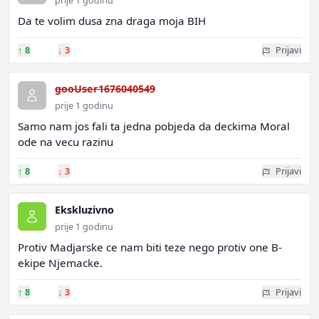
prije 1 godinu
Da te volim dusa zna draga moja BIH
↑
8
↓
3
Prijavi
gooUser1676040549
prije 1 godinu
Samo nam jos fali ta jedna pobjeda da deckima Moral
ode na vecu razinu
↑
8
↓
3
Prijavi
Ekskluzivno
prije 1 godinu
Protiv Madjarske ce nam biti teze nego protiv one B-
ekipe Njemacke.
↑
8
↓
3
Prijavi