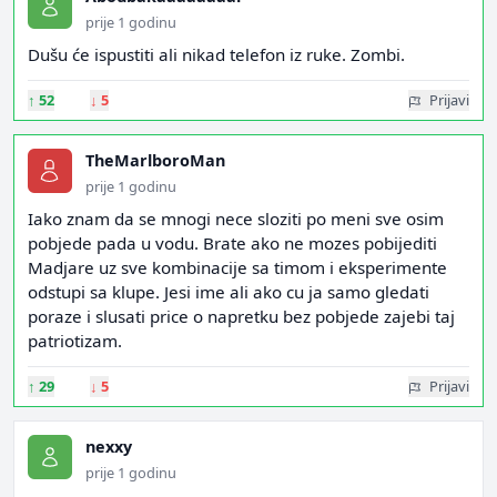
prije 1 godinu
Dušu će ispustiti ali nikad telefon iz ruke. Zombi.
↑
52
↓
5
Prijavi
TheMarlboroMan
prije 1 godinu
Iako znam da se mnogi nece sloziti po meni sve osim
pobjede pada u vodu. Brate ako ne mozes pobijediti
Madjare uz sve kombinacije sa timom i eksperimente
odstupi sa klupe. Jesi ime ali ako cu ja samo gledati
poraze i slusati price o napretku bez pobjede zajebi taj
patriotizam.
↑
29
↓
5
Prijavi
nexxy
prije 1 godinu