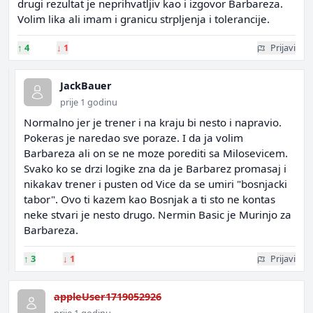
drugi rezultat je neprihvatljiv kao i izgovor Barbareza.
Volim lika ali imam i granicu strpljenja i tolerancije.
↑
4
↓
1
Prijavi
JackBauer
prije 1 godinu
Normalno jer je trener i na kraju bi nesto i napravio.
Pokeras je naredao sve poraze. I da ja volim
Barbareza ali on se ne moze porediti sa Milosevicem.
Svako ko se drzi logike zna da je Barbarez promasaj i
nikakav trener i pusten od Vice da se umiri "bosnjacki
tabor". Ovo ti kazem kao Bosnjak a ti sto ne kontas
neke stvari je nesto drugo. Nermin Basic je Murinjo za
Barbareza.
↑
3
↓
1
Prijavi
appleUser1719052926