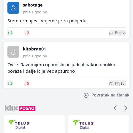
sabotage
prije 1 godinu
Sretno zmajevi, vrijeme je za pobjedu!
↑
2
↓
2
Prijavi
kitobran01
prije 1 godinu
Ovce. Razumijem optimisticni ljudi al nakon onoliko
poraza i dalje ic je vec apsurdno
↑
3
↓
5
Prijavi
Povratak na članak