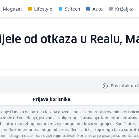
Magazin
Lifestyle
Scitech
Auto
Križaljka
ijele od otkaza u Realu, M
Povratak na 
Prijava korisnika
nje članaka na portalu Klix.ba dozvoljeno je samo registrovanim korisnici
uzdrže od vrijeđanja, psovanja i vulgarnog izražavanja. Komentari odražava
ih autora, koji zbog govora mržnje mogu biti i krivično gonjeni. Kao čitatelj
 među komentarima mogu biti pronađeni sadržaji koji mogu biti u suprotn
nim i drugim načelima i uvjerenjima. Svaki korisnik prije pisanja komentara