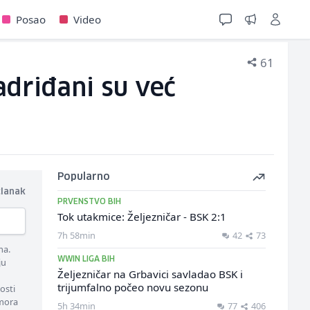
Posao
Video
61
adriđani su već
Popularno
članak
PRVENSTVO BIH
Tok utakmice: Željezničar - BSK 2:1
7h 58min
42
73
ma.
WWIN LIGA BIH
ju
Željezničar na Grbavici savladao BSK i
trijumfalno počeo novu sezonu
osti
 mora
5h 34min
77
406