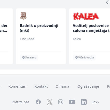
n der
Radnik u proizvodnji
Voditelj poslovnice
lung
(m/ž)
salona namještaja 
ž)
Fine Food
Kalea
Sarajevo
Više lokacija
m
Komentari
Kontakt
O nama
Oglašavanje
P
Facebook
YouTube
LinkedIn
Twitter
Instagram
RSS
Pratite nas