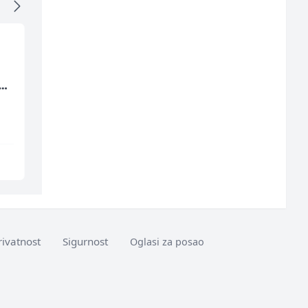
Poslovođa prodavnice
Građevinski inženjer
(m/
(m/ž)
(m/ž)
Amko komerc
MC-Stella
Sarajevo
Velika Kladuša
rivatnost
Sigurnost
Oglasi za posao