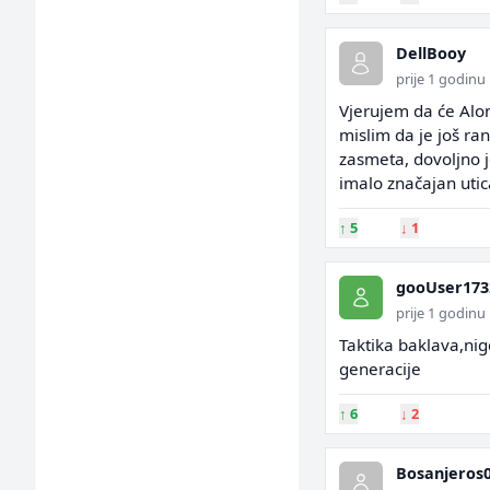
DellBooy
prije 1 godinu
Vjerujem da će Alons
mislim da je još ra
zasmeta, dovoljno j
imalo značajan utic
↑
5
↓
1
gooUser173
prije 1 godinu
Taktika baklava,nig
generacije
↑
6
↓
2
Bosanjeros