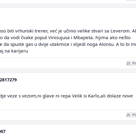
o biti vrhunski trener, već je učinio velike stvari sa Leverom. Al
no da vodi čvake poput Vinisujusa i Mbapeta. Njima ako nešto
e da spuste gas u dvije utakmice i slijedi noga Alonsu. A to bi m
aj na karijeru
Pr
2817279
dje veze s vezom,ni glave ni repa Velik si Karlo,ali dolaze nove
Pr
007