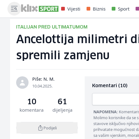
Vijesti
Biznis
Sport
ITALIJAN PRED ULTIMATUMOM
Ancelottija milimetri d
spremili zamjenu
Piše: N. M.
10.04.2025.
Komentari (10)
10
61
komentara
dijeljenja
NAPOMENA:
Komentarisa
Molimo korisnike da se s
stavove isključivo njihov
Podijeli
prihvatate mogućnost da
sa vašim vjerskim, moral