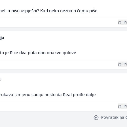
beli a nisu uspješni? Kad neko nezna o čemu piše
Pr
ija
 sto je Rice dva puta dao onakve golove
Pr
2
 rukava izmjenu sudiju nesto da Real prođe dalje
Pr
Povratak na 