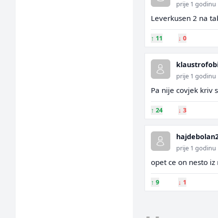
prije 1 godinu
Leverkusen 2 na ta
↑
11
↓
0
klaustrofob
prije 1 godinu
Pa nije covjek kriv
↑
24
↓
3
hajdebolan
prije 1 godinu
opet ce on nesto iz
↑
9
↓
1