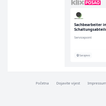
Dispatcher (m/ž)
Sachbearbeiter i
Schaltungsabtei
(m/w)
BCO
Servicepoint
Sarajevo
Sarajevo
Dojavite vijest
Impressu
Početna