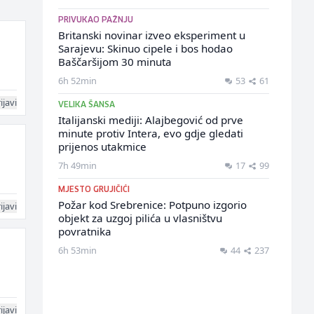
PRIVUKAO PAŽNJU
Britanski novinar izveo eksperiment u
Sarajevu: Skinuo cipele i bos hodao
Baščaršijom 30 minuta
6h 52min
53
61
ijavi
VELIKA ŠANSA
Italijanski mediji: Alajbegović od prve
minute protiv Intera, evo gdje gledati
prijenos utakmice
7h 49min
17
99
MJESTO GRUJIČIĆI
Požar kod Srebrenice: Potpuno izgorio
ijavi
objekt za uzgoj pilića u vlasništvu
povratnika
6h 53min
44
237
ijavi