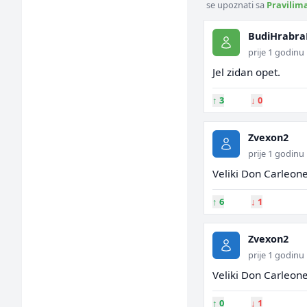
se upoznati sa
Pravilim
BudiHrabr
prije 1 godinu
Jel zidan opet.
↑
3
↓
0
Zvexon2
prije 1 godinu
Veliki Don Carleone
↑
6
↓
1
Zvexon2
prije 1 godinu
Veliki Don Carleone
↑
0
↓
1