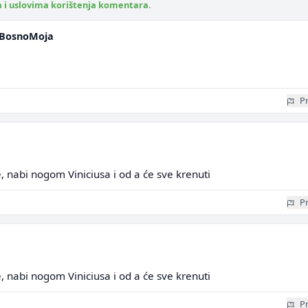
a i uslovima korištenja komentara
.
aBosnoMoja
Pr
, nabi nogom Viniciusa i od a će sve krenuti
Pr
, nabi nogom Viniciusa i od a će sve krenuti
Pr