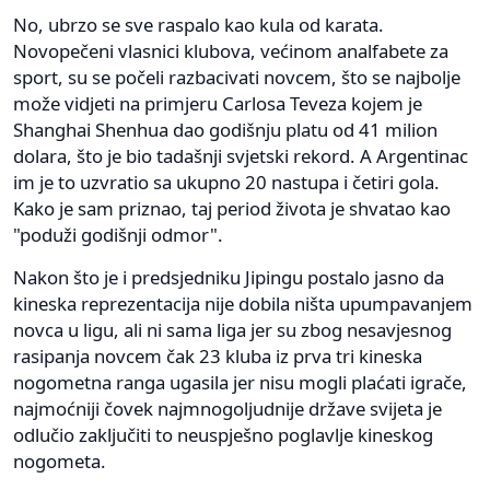
No, ubrzo se sve raspalo kao kula od karata.
Novopečeni vlasnici klubova, većinom analfabete za
sport, su se počeli razbacivati novcem, što se najbolje
može vidjeti na primjeru Carlosa Teveza kojem je
Shanghai Shenhua dao godišnju platu od 41 milion
dolara, što je bio tadašnji svjetski rekord. A Argentinac
im je to uzvratio sa ukupno 20 nastupa i četiri gola.
Kako je sam priznao, taj period života je shvatao kao
"poduži godišnji odmor".
Nakon što je i predsjedniku Jipingu postalo jasno da
kineska reprezentacija nije dobila ništa upumpavanjem
novca u ligu, ali ni sama liga jer su zbog nesavjesnog
rasipanja novcem čak 23 kluba iz prva tri kineska
nogometna ranga ugasila jer nisu mogli plaćati igrače,
najmoćniji čovek najmnogoljudnije države svijeta je
odlučio zaključiti to neuspješno poglavlje kineskog
nogometa.