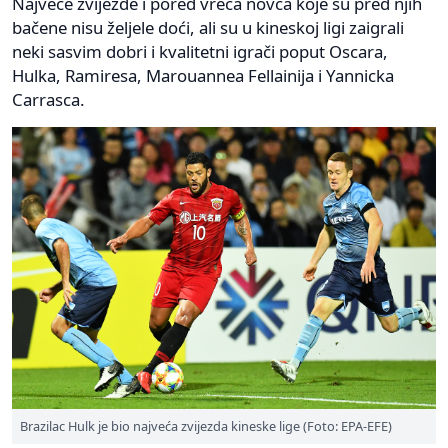
Najveće zvijezde i pored vreća novca koje su pred njih
bačene nisu željele doći, ali su u kineskoj ligi zaigrali
neki sasvim dobri i kvalitetni igrači poput Oscara,
Hulka, Ramiresa, Marouannea Fellainija i Yannicka
Carrasca.
Brazilac Hulk je bio najveća zvijezda kineske lige (Foto: EPA-EFE)