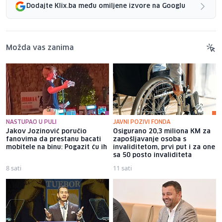
Dodajte Klix.ba među omiljene izvore na Googlu
Možda vas zanima
NASTUPAO U PULI
JAVNI POZIVI FONDA
Jakov Jozinović poručio
Osigurano 20,3 miliona KM za
fanovima da prestanu bacati
zapošljavanje osoba s
mobitele na binu: Pogazit ću ih
invaliditetom, prvi put i za one
sa 50 posto invaliditeta
8 sati
11 sati