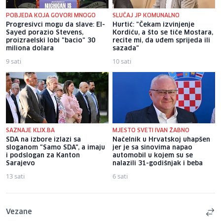
POBJEDA KOJA GOVORI MNOGO
SLUČAJ JP KOMUNALNO
Progresivci mogu da slave: El-
Hurtić: "Čekam izvinjenje
Sayed porazio Stevens,
Kordiću, a što se tiče Mostara,
proizraelski lobi "bacio" 30
recite mi, da uđem sprijeda ili
miliona dolara
sazada"
9 sati
10 sati
SAZNAJE KLIX.BA
MJESTO SVETI IVAN ŽABNO
SDA na izbore izlazi sa
Načelnik u Hrvatskoj uhapšen
sloganom "Samo SDA", a imaju
jer je sa sinovima napao
i podslogan za Kanton
automobil u kojem su se
Sarajevo
nalazili 31-godišnjak i beba
13 sati
6 sati
Vezane