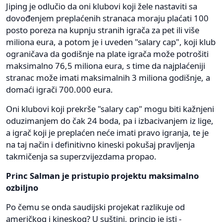
Jiping je odlučio da oni klubovi koji žele nastaviti sa
dovođenjem preplaćenih stranaca moraju plaćati 100
posto poreza na kupnju stranih igrača za pet ili više
miliona eura, a potom je i uveden "salary cap", koji klub
ograničava da godišnje na plate igrača može potrošiti
maksimalno 76,5 miliona eura, s time da najplaćeniji
stranac može imati maksimalnih 3 miliona godišnje, a
domaći igrači 700.000 eura.
Oni klubovi koji prekrše "salary cap" mogu biti kažnjeni
oduzimanjem do čak 24 boda, pa i izbacivanjem iz lige,
a igrač koji je preplaćen neće imati pravo igranja, te je
na taj način i definitivno kineski pokušaj pravljenja
takmičenja sa superzvijezdama propao.
Princ Salman je pristupio projektu maksimalno
ozbiljno
Po čemu se onda saudijski projekat razlikuje od
američkog i kineskog? U suštini, princip je isti -