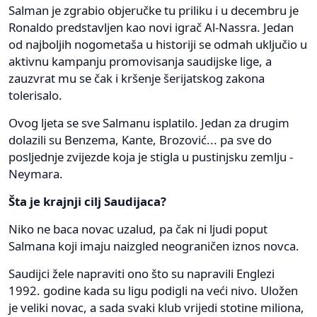
Salman je zgrabio objeručke tu priliku i u decembru je
Ronaldo predstavljen kao novi igrač Al-Nassra. Jedan
od najboljih nogometaša u historiji se odmah uključio u
aktivnu kampanju promovisanja saudijske lige, a
zauzvrat mu se čak i kršenje šerijatskog zakona
tolerisalo.
Ovog ljeta se sve Salmanu isplatilo. Jedan za drugim
dolazili su Benzema, Kante, Brozović... pa sve do
posljednje zvijezde koja je stigla u pustinjsku zemlju -
Neymara.
Šta je krajnji cilj Saudijaca?
Niko ne baca novac uzalud, pa čak ni ljudi poput
Salmana koji imaju naizgled neograničen iznos novca.
Saudijci žele napraviti ono što su napravili Englezi
1992. godine kada su ligu podigli na veći nivo. Uložen
je veliki novac, a sada svaki klub vrijedi stotine miliona,