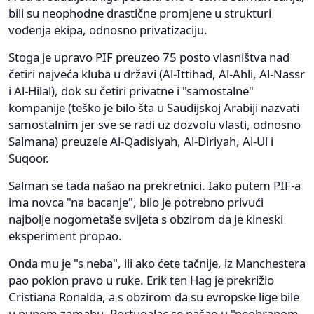
bili su neophodne drastične promjene u strukturi
vođenja ekipa, odnosno privatizaciju.
Stoga je upravo PIF preuzeo 75 posto vlasništva nad
četiri najveća kluba u državi (Al-Ittihad, Al-Ahli, Al-Nassr
i Al-Hilal), dok su četiri privatne i "samostalne"
kompanije (teško je bilo šta u Saudijskoj Arabiji nazvati
samostalnim jer sve se radi uz dozvolu vlasti, odnosno
Salmana) preuzele Al-Qadisiyah, Al-Diriyah, Al-Ul i
Suqoor.
Salman se tada našao na prekretnici. Iako putem PIF-a
ima novca "na bacanje", bilo je potrebno privući
najbolje nogometaše svijeta s obzirom da je kineski
eksperiment propao.
Onda mu je "s neba", ili ako ćete tačnije, iz Manchestera
pao poklon pravo u ruke. Erik ten Hag je prekrižio
Cristiana Ronalda, a s obzirom da su evropske lige bile
u punom zamahu, Portugalac se našao u "neobranom