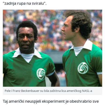
"zadnja rupa na sviralu".
Pele i Franz Beckenbauer su bila zaštitna lica američkog NASL-a
Taj američki neuspjeli eksperiment je obeshrabrio sve