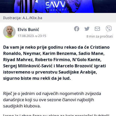
Ilustracija: A.L./Klix.ba
Facebook
Twitter
Email
V
Elvis Bunić
17.08.2023. u 23:15
8 min za pročitati
Da vam je neko prije godinu rekao da će Cristiano
Ronaldo, Neymar, Karim Benzema, Sadio Mane,
Riyad Mahrez, Roberto Firmino, N'Golo Kante,
Sergej Milinković-Savić i Marcelo Brozović igrati
istovremeno u prvenstvu Saudijske Arabije,
sigurno biste mu rekli da je lud.
Riječ je o jednim od najvećih nogometnih zvijezda
današnjice koji su ove sezone članovi najboljih
saudijskih klubova.
Jasno je i zbog čega su ekipe za koje prosječni ljubitelji