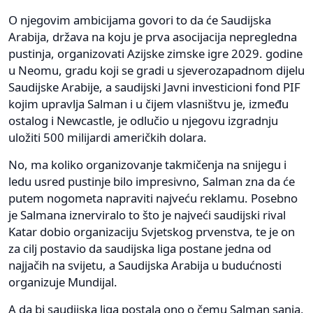
O njegovim ambicijama govori to da će Saudijska
Arabija, država na koju je prva asocijacija nepregledna
pustinja, organizovati Azijske zimske igre 2029. godine
u Neomu, gradu koji se gradi u sjeverozapadnom dijelu
Saudijske Arabije, a saudijski Javni investicioni fond PIF
kojim upravlja Salman i u čijem vlasništvu je, između
ostalog i Newcastle, je odlučio u njegovu izgradnju
uložiti 500 milijardi američkih dolara.
No, ma koliko organizovanje takmičenja na snijegu i
ledu usred pustinje bilo impresivno, Salman zna da će
putem nogometa napraviti najveću reklamu. Posebno
je Salmana iznerviralo to što je najveći saudijski rival
Katar dobio organizaciju Svjetskog prvenstva, te je on
za cilj postavio da saudijska liga postane jedna od
najjačih na svijetu, a Saudijska Arabija u budućnosti
organizuje Mundijal.
A da bi saudijska liga postala ono o čemu Salman sanja,