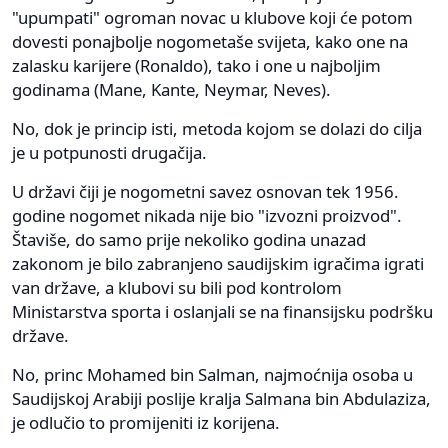
"upumpati" ogroman novac u klubove koji će potom
dovesti ponajbolje nogometaše svijeta, kako one na
zalasku karijere (Ronaldo), tako i one u najboljim
godinama (Mane, Kante, Neymar, Neves).
No, dok je princip isti, metoda kojom se dolazi do cilja
je u potpunosti drugačija.
U državi čiji je nogometni savez osnovan tek 1956.
godine nogomet nikada nije bio "izvozni proizvod".
Štaviše, do samo prije nekoliko godina unazad
zakonom je bilo zabranjeno saudijskim igračima igrati
van države, a klubovi su bili pod kontrolom
Ministarstva sporta i oslanjali se na finansijsku podršku
države.
No, princ Mohamed bin Salman, najmoćnija osoba u
Saudijskoj Arabiji poslije kralja Salmana bin Abdulaziza,
je odlučio to promijeniti iz korijena.