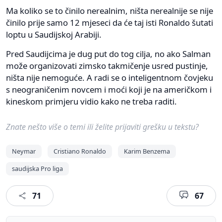
Ma koliko se to činilo nerealnim, ništa nerealnije se nije
činilo prije samo 12 mjeseci da će taj isti Ronaldo šutati
loptu u Saudijskoj Arabiji.
Pred Saudijcima je dug put do tog cilja, no ako Salman
može organizovati zimsko takmičenje usred pustinje,
ništa nije nemoguće. A radi se o inteligentnom čovjeku
s neograničenim novcem i moći koji je na američkom i
kineskom primjeru vidio kako ne treba raditi.
Znate nešto više o temi ili želite prijaviti grešku u tekstu?
Neymar
Cristiano Ronaldo
Karim Benzema
saudijska Pro liga
71
67