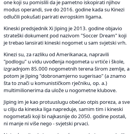
one koji su pomislili da je pametno iskopirati njihov
modus operandi, sve do 2016. godine kada su Kinezi
odlučili pokušati parirati evropskim ligama.
Kineski predsjednik Xi Jiping je 2013. godine objavio
strateški dokument pod nazivom "Soccer Dream" koji
je trebao lansirati kineski nogomet u sam svjetski vrh.
Kinezi su, za razliku od Amerikanaca, napravili
"podlogu" u vidu uvođenja nogometa u vrtiće i škole,
izgradnjom 85.000 nogometnih terena širom zemlje, a
potom je Jiping "dobronamjerno sugerisao" (a znamo
šta to znači u komunističkom rječniku, op. a.)
multimilionerima da ulože u nogometne klubove.
Jiping im je kao protuuslugu obećao otpis poreza, a sve
u cilju da kineska liga napreduje, samim tim i kineski
nogometaši koji bi najkasnije do 2050. godine postali,
ni manje ni više nego - svjetski prvaci.