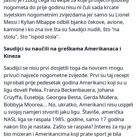
nogometa do prije godinu nisu ni čuli sada krcate
svjetskim nogometnim zvijezdama jer samo su Lionel
Messi i Kylian Mbappe odbili bjanko čekove, avione,
kamione i ko zna sve šta su Saudijci nudili, što "na
stolu", što "ispod stola".
Saudijci su naučili na greškama Amerikanaca i
Kineza
Saudijci se nisu prvi dosjetili toga da novcem mogu
privući najveće nogometne zvijezde. Prvi su taj recept
isprobali prije pedesetak godina Amerikanci koji su u
ligu doveli Pelea, Franza Beckenbauera, Johana
Cruyffa, Eusebija, Georgea Besta, Gerda Müllera,
Bobbyja Moorea... No, ukratko, Amerikanci nisu uspjeli
u svojoj namjeri stvoriti jaku ligu. Štaviše, američka
NASL liga se raspala 1985. godine, samo 17 godina
nakon što je nastala. Zašto se raspala? Interes za nju je
bio mizeran i Amerikancima koji prate sport je bila