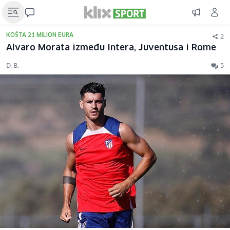
2
KOŠTA 21 MILION EURA
Alvaro Morata između Intera, Juventusa i Rome
D. B.
5