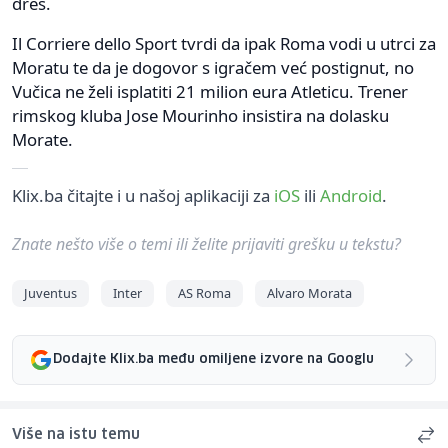
dres.
Il Corriere dello Sport tvrdi da ipak Roma vodi u utrci za
Moratu te da je dogovor s igračem već postignut, no
Vučica ne želi isplatiti 21 milion eura Atleticu. Trener
rimskog kluba Jose Mourinho insistira na dolasku
Morate.
Klix.ba čitajte i u našoj aplikaciji za
iOS
ili
Android
.
Znate nešto više o temi ili želite prijaviti grešku u tekstu?
Juventus
Inter
AS Roma
Alvaro Morata
Dodajte Klix.ba među omiljene izvore na Googlu
Više na istu temu