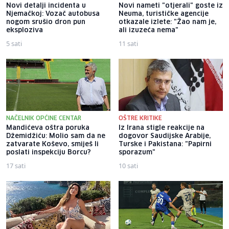
Novi detalji incidenta u
Novi nameti "otjerali" goste iz
Njemačkoj: Vozač autobusa
Neuma, turističke agencije
nogom srušio dron pun
otkazale izlete: "Žao nam je,
eksploziva
ali izuzeća nema"
5 sati
11 sati
NAČELNIK OPĆINE CENTAR
OŠTRE KRITIKE
Mandićeva oštra poruka
Iz Irana stigle reakcije na
Džemidžiću: Molio sam da ne
dogovor Saudijske Arabije,
zatvarate Koševo, smiješ li
Turske i Pakistana: "Papirni
poslati inspekciju Borcu?
sporazum"
17 sati
10 sati