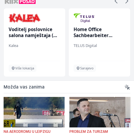
Voditelj poslovnice
Home Office
salona namještaja (m/
Sachbearbeiter
ž)
(m/w/d) für einen
Kalea
TELUS Digital
bekannten deutschen
Energieversorger
Više lokacija
Sarajevo
Možda vas zanima
NA AERODROMU U LEIPZIGU
PROBLEM ZA TURIZAM