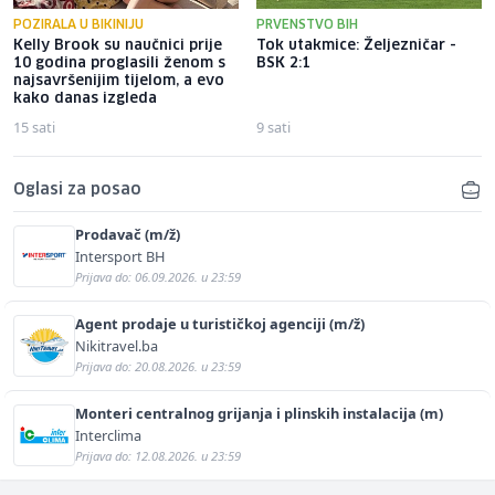
POZIRALA U BIKINIJU
PRVENSTVO BIH
Kelly Brook su naučnici prije
Tok utakmice: Željezničar -
10 godina proglasili ženom s
BSK 2:1
najsavršenijim tijelom, a evo
kako danas izgleda
15 sati
9 sati
Oglasi za posao
Prodavač (m/ž)
Intersport BH
Prijava do: 06.09.2026. u 23:59
Agent prodaje u turističkoj agenciji (m/ž)
Nikitravel.ba
Prijava do: 20.08.2026. u 23:59
Monteri centralnog grijanja i plinskih instalacija (m)
Interclima
Prijava do: 12.08.2026. u 23:59