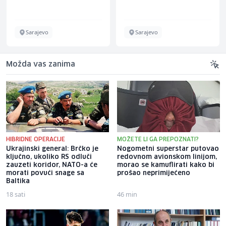
Sarajevo
Sarajevo
Možda vas zanima
HIBRIDNE OPERACIJE
MOŽETE LI GA PREPOZNATI?
Ukrajinski general: Brčko je
Nogometni superstar putovao
ključno, ukoliko RS odluči
redovnom avionskom linijom,
zauzeti koridor, NATO-a će
morao se kamuflirati kako bi
morati povući snage sa
prošao neprimijećeno
Baltika
18 sati
46 min