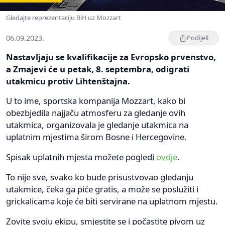
Gledajte reprezentaciju BiH uz Mozzart
06.09.2023.
Podijeli
Nastavljaju se kvalifikacije za Evropsko prvenstvo,
a Zmajevi će u petak, 8. septembra, odigrati
utakmicu protiv Lihtenštajna.
U to ime, sportska kompanija Mozzart, kako bi
obezbjedila najjaču atmosferu za gledanje ovih
utakmica, organizovala je gledanje utakmica na
uplatnim mjestima širom Bosne i Hercegovine.
Spisak uplatnih mjesta možete pogledi
ovdje
.
To nije sve, svako ko bude prisustvovao gledanju
utakmice, čeka ga piće gratis, a može se poslužiti i
grickalicama koje će biti servirane na uplatnom mjestu.
Zovite svoju ekipu, smjestite se i počastite pivom uz