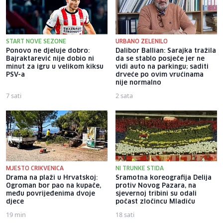
START NOVE SEZONE
URBANO ZELENILO
Ponovo ne djeluje dobro:
Dalibor Ballian: Sarajka tražila
Bajraktarević nije dobio ni
da se stablo posječe jer ne
minut za igru u velikom kiksu
vidi auto na parkingu; saditi
PSV-a
drveće po ovim vrućinama
nije normalno
7 sati
2 sata
MJESTO CRIKVENICA
NI TRUNKE STIDA
Drama na plaži u Hrvatskoj:
Sramotna koreografija Delija
Ogroman bor pao na kupače,
protiv Novog Pazara, na
među povrijeđenima dvoje
sjevernoj tribini su odali
djece
počast zločincu Mladiću
19 min
18 sati