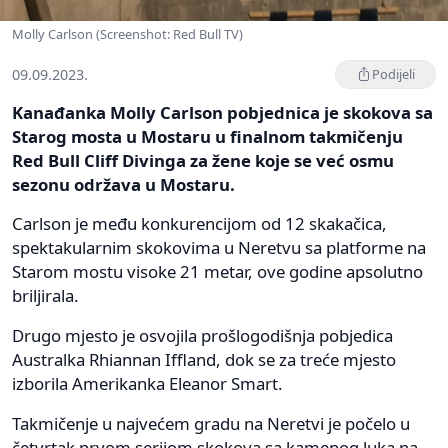
Molly Carlson (Screenshot: Red Bull TV)
09.09.2023.
Podijeli
Kanađanka Molly Carlson pobjednica je skokova sa
Starog mosta u Mostaru u finalnom takmičenju
Red Bull Cliff Divinga za žene koje se već osmu
sezonu održava u Mostaru.
Carlson je među konkurencijom od 12 skakačica,
spektakularnim skokovima u Neretvu sa platforme na
Starom mostu visoke 21 metar, ove godine apsolutno
briljirala.
Drugo mjesto je osvojila prošlogodišnja pobjedica
Australka Rhiannan Iffland, dok se za treće mjesto
izborila Amerikanka Eleanor Smart.
Takmičenje u najvećem gradu na Neretvi je počelo u
četvrtak prvom serijom skokova sa kamenog luka na