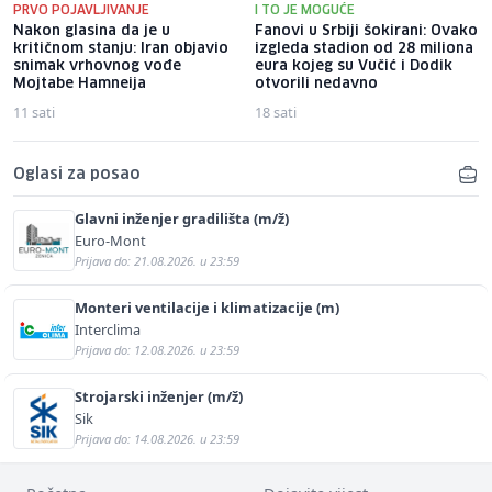
PRVO POJAVLJIVANJE
I TO JE MOGUĆE
Nakon glasina da je u
Fanovi u Srbiji šokirani: Ovako
kritičnom stanju: Iran objavio
izgleda stadion od 28 miliona
snimak vrhovnog vođe
eura kojeg su Vučić i Dodik
Mojtabe Hamneija
otvorili nedavno
11 sati
18 sati
Oglasi za posao
Glavni inženjer gradilišta (m/ž)
Euro-Mont
Prijava do: 21.08.2026. u 23:59
Monteri ventilacije i klimatizacije (m)
Interclima
Prijava do: 12.08.2026. u 23:59
Strojarski inženjer (m/ž)
Sik
Prijava do: 14.08.2026. u 23:59