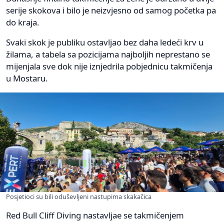
serije skokova i bilo je neizvjesno od samog početka pa
do kraja.
Svaki skok je publiku ostavljao bez daha ledeći krv u
žilama, a tabela sa pozicijama najboljih neprestano se
mijenjala sve dok nije iznjedrila pobjednicu takmičenja
u Mostaru.
Posjetioci su bili oduševljeni nastupima skakačica
Red Bull Cliff Diving nastavljae se takmičenjem