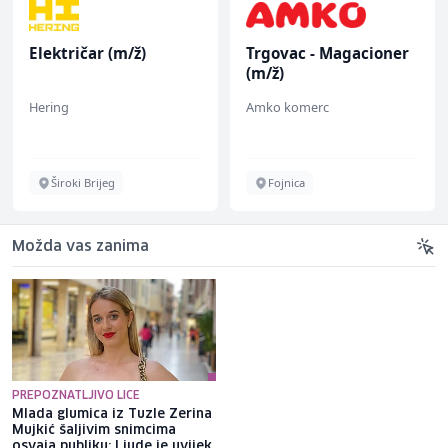
Električar (m/ž)
Trgovac - Magacioner
(m/ž)
Hering
Amko komerc
Široki Brijeg
Fojnica
Možda vas zanima
PREPOZNATLJIVO LICE
Mlada glumica iz Tuzle Zerina
Filmska pljačka u centru
Mujkić šaljivim snimcima
Budve: Maskirani razbojnici
osvaja publiku: Ljude je uvijek
upali u market i odnijeli