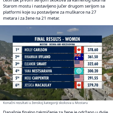
Starom mostu i nastavljeno jučer drugom serijom sa
platformi koje su postavljene za muškarce na 27
metara i za žene na 21 metar.
Konačni rezultati u ženskoj kategoriji skokova u Mostaru
Današnje finalno takmičenje za žene je održano u dvije