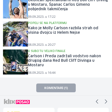
Okončan spektakularni Red Bull Cliff Diving
u Mostaru, Španac Carlos Gimeno
pobjednik takmičenja
09.09.2023. u 17:22
POPELI SE NA PLATFORMU
Kako je Molly Carlson razbila strah od
visina dvojcu iz Helem Nejse
08.09.2023. u 20:27
U SUBOTU VELIKO FINALE
Carlson i Preda zadržali vodstvo nakon
drugog dana Red Bull Cliff Divinga u
Mostaru
08.09.2023. u 16:44
KOMENTARI (1)