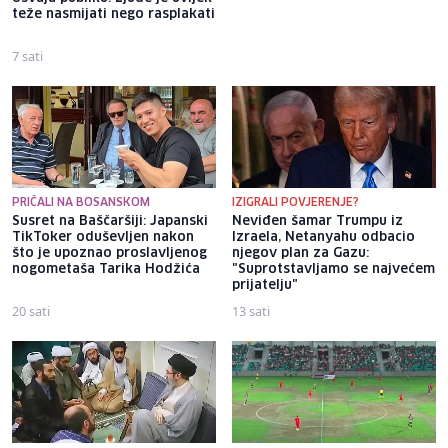
teže nasmijati nego rasplakati
320.000 eura, policija traga za
njima
7 sati
8 sati
PRIČALI NA BOSANSKOM
IZIGRALI POVJERENJE?
Susret na Baščaršiji: Japanski
Neviđen šamar Trumpu iz
TikToker oduševljen nakon
Izraela, Netanyahu odbacio
što je upoznao proslavljenog
njegov plan za Gazu:
nogometaša Tarika Hodžića
"Suprotstavljamo se najvećem
prijatelju"
20 sati
13 sati