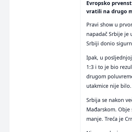
Evropsko prvenstv
vratili na drugo 
Pravi show u prvo
napadač Srbije je 
Srbiji donio sigur
Ipak, u posljednjo
1:3 i to je bio rez
drugom poluvremen
utakmice nije bilo.
Srbija se nakon v
Mađarskom. Obje s
manje. Treća je C