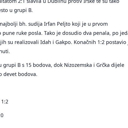
ltatom 2:1 slavila u Dublinu protiv Irske te su tako
sto u grupi B.
ajbolji bh. sudija Irfan Peljto koji je u prvom
pune ruke posla. Tako je dosudio dva penala, po je
jih su realizovali Idah i Gakpo. Konačnih 1:2 postavio 
nuti.
u grupi B s 15 bodova, dok Nizozemska i Grčka dijele
o devet bodova.
 1:2
:0