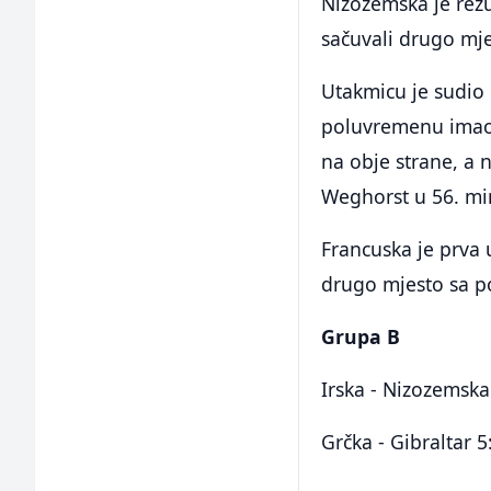
Nizozemska je rezu
sačuvali drugo mje
Utakmicu je sudio n
poluvremenu imao 
na obje strane, a n
Weghorst u 56. mi
Francuska je prva 
drugo mjesto sa p
Grupa B
Irska - Nizozemska
Grčka - Gibraltar 5