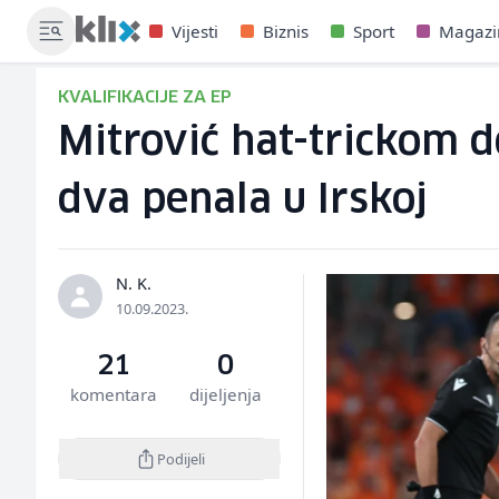
Vijesti
Biznis
Sport
Magazi
KVALIFIKACIJE ZA EP
Mitrović hat-trickom do
dva penala u Irskoj
N. K.
10.09.2023.
21
0
komentara
dijeljenja
Podijeli