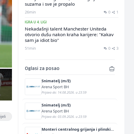
suzama i sve je propalo
26min
0
1
IGRA U 4. LIGI
Nekadašnji talent Manchester Uniteda
otvorio dušu nakon kraha karijere: "Kakav
sam ja idiot bio"
51min
0
3
Oglasi za posao
Snimatelj (m/ž)
Arena Sport BH
Prijava do: 14.08.2026. u 23:59
Snimatelj (m/ž)
Arena Sport BH
jeli
Prijava do: 03.09.2026. u 23:59
Monteri centralnog grijanja i plinskih