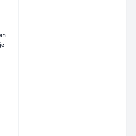
dan
je