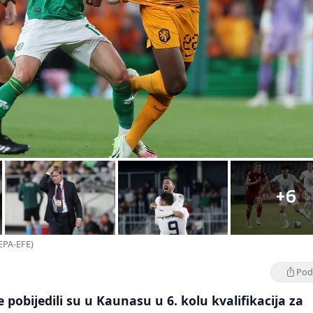
+6
 EPA-EFE)
Podi
 pobijedili su u Kaunasu u 6. kolu kvalifikacija za