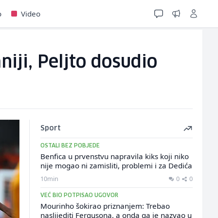
o
Video
niji, Peljto dosudio
Sport
OSTALI BEZ POBJEDE
Benfica u prvenstvu napravila kiks koji niko
nije mogao ni zamisliti, problemi i za Dedića
10min
0
0
VEĆ BIO POTPISAO UGOVOR
Mourinho šokirao priznanjem: Trebao
naslijediti Fergusona, a onda ga je nazvao u