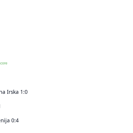
score
na Irska 1:0
1
nija 0:4