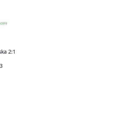
score
ska 2:1
:3