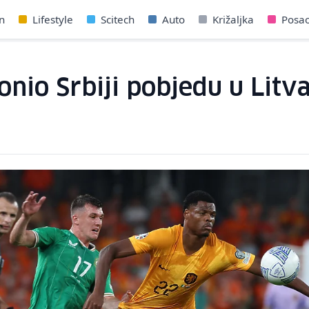
n
Lifestyle
Scitech
Auto
Križaljka
Posa
nio Srbiji pobjedu u Litva