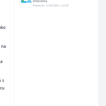
instalacija (m)
Interclima
Prijava do: 12.08.2026. u 23:59
ako
 na
ja
 s
icu