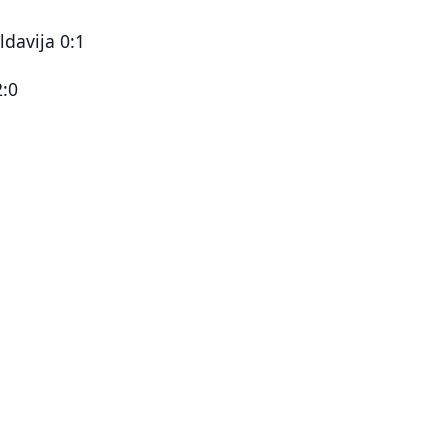
ldavija 0:1
2:0