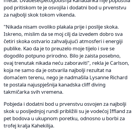
metar. Dvadesetpetogodišnja Kanađanka nije popustila
pod pritiskom te je osvojila i dodatni bod u prvenstvu
za najbolji skok tokom vikenda.
"Nikada nisam ovoliko plakala prije i poslije skoka.
Iskreno, mislim da se moj cilj da izvedem dobro sva
četiri skoka ostvario zahvaljujući atmosferi i energiji
publike. Kao da je to preuzelo moje tijelo i sve se
dogodilo potpuno prirodno. Bilo je zaista posebno,
ovaj trenutak nikada neću zaboraviti", rekla je Carlson,
koja ne samo da je ostvarila najbolji rezultat na
domaćem terenu, nego je nadmašila Lysanne Richard
te postala najuspješnija kanadska cliff diving
takmičarka svih vremena.
Pobjeda i dodatni bod u prvenstvu osvojen za najbolji
skok u posljednjoj rundi približili su je vodećoj Iffland za
pet bodova u ukupnom poretku, odnosno u borbi za
trofej kralja Kahekilija.