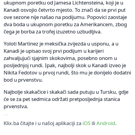
ukupnom poretku od Jamesa Lichtensteina, koji je u
Kanadi osvojio četvrto mjesto. To znači da se prvi put
ove sezone nije našao na podijumu. Popovici zaostaje
dva boda u ukupnom poretku za Amerikancem, zbog
čega je borba za trofej izuzetno uzbudljiva.
Yoloti Martinez je meksička zvijezda u usponu, a u
Kanadi je upisao svoj prvi podijum u karijeri
zahvaljujući sjajnim skokovima, posebno onom u
posljednjoj rundi. Ipak, najbolji skok u Kanadi izveo je
Nikita Fedotov u prvoj rundi, što mu je donijelo dodatni
bod u prvenstvu.
Najbolje skakačice i skakači sada putuju u Tursku, gdje
će se za pet sedmica održati pretposljednja stanica
prvenstva.
Klix.ba čitajte i u našoj aplikaciji za
iOS
ili
Android
.