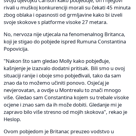
svoju djevojku Carlson kako pobjeđuje, on i njegovi
rivali u muškoj konkurenciji morali su čekati 45 minuta
zbog oblaka i opasnosti od grmljavine kako bi izveli
svoje skokove s platforme visoke 27 metara.
No, nervoza nije utjecala na fenomenalnog Britanca,
koji je stigao do pobjede ispred Rumuna Constantina
Popovicija.
"Nakon što sam gledao Molly kako pobjeđuje,
kašnjenje je izazvalo dodatni pritisak. Bili smo u ovoj
situaciji ranije i oboje smo pobjeđivali, tako da sam
znao da to možemo učiniti ponovo. Osjećaj je
nevjerovatan, a ovdje u Montrealu to znači mnogo
više. Gledao sam Constantina kojem su trebale visoke
ocjene i znao sam da ih može dobiti. Gledanje mi je
zapravo bilo više stresno od mojih skokova", rekao je
Heslop.
Ovom pobjedom je Britanac preuzeo vodstvo u