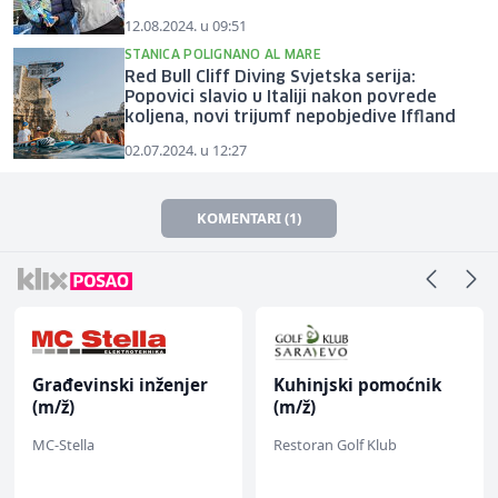
12.08.2024. u 09:51
STANICA POLIGNANO AL MARE
Red Bull Cliff Diving Svjetska serija:
Popovici slavio u Italiji nakon povrede
koljena, novi trijumf nepobjedive Iffland
02.07.2024. u 12:27
KOMENTARI (1)
Građevinski inženjer
Kuhinjski pomoćnik
(m/ž)
(m/ž)
MC-Stella
Restoran Golf Klub