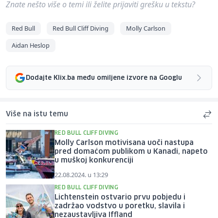
Znate nešto više o temi ili želite prijaviti grešku u tekstu?
Red Bull
Red Bull Cliff Diving
Molly Carlson
Aidan Heslop
Dodajte Klix.ba među omiljene izvore na Googlu
Više na istu temu
RED BULL CLIFF DIVING
Molly Carlson motivisana uoči nastupa
pred domaćom publikom u Kanadi, napeto
u muškoj konkurenciji
22.08.2024. u 13:29
RED BULL CLIFF DIVING
Lichtenstein ostvario prvu pobjedu i
zadržao vodstvo u poretku, slavila i
nezaustavljiva Iffland