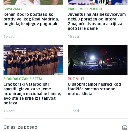
BIVŠI ZMAJ
PRIPREME U PERTHU
Kenan Kodro postigao gol
Juventus na Alajbegovićevom
protiv velikog Real Madrida,
debiju poražen od Intera,
pogledajte njegov pogodak
Zmaj učestvovao u akciji za
gol Stare dame
10 sati
16 sati
SKANDALOZAN SISTEM
PUT M-17
Crnogorski vaterpolisti
U saobraćajnoj nesreći kod
spustili glavu za vrijeme
Hadžića smrtno stradao
intoniranja nacionalne himne,
motociklista
evo šta se krije iza takvog
poteza
15 sati
11 sati
Oglasi za posao