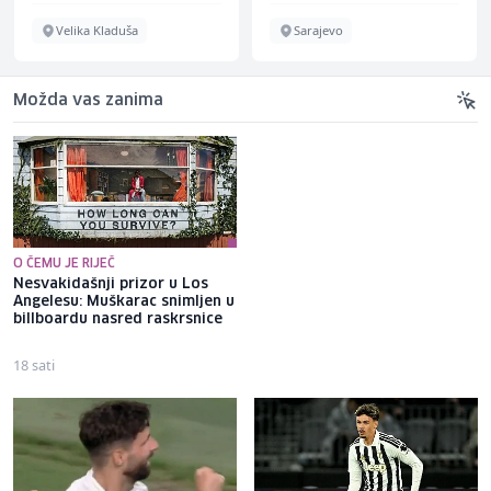
Velika Kladuša
Sarajevo
Možda vas zanima
O ČEMU JE RIJEČ
Nesvakidašnji prizor u Los
Zekić iskren: Nismo ni
Angelesu: Muškarac snimljen u
zaslužili pobjedu, kada bih
billboardu nasred raskrsnice
počeo pričati o problemima
pričao bih tri dana
18 sati
8 sati