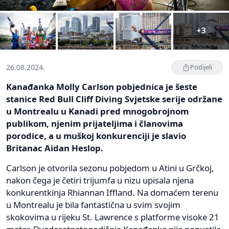
+3
26.08.2024.
Podijeli
Kanađanka Molly Carlson pobjednica je šeste
stanice Red Bull Cliff Diving Svjetske serije održane
u Montrealu u Kanadi pred mnogobrojnom
publikom, njenim prijateljima i članovima
porodice, a u muškoj konkurenciji je slavio
Britanac Aidan Heslop.
Carlson je otvorila sezonu pobjedom u Atini u Grčkoj,
nakon čega je četiri trijumfa u nizu upisala njena
konkurentkinja Rhiannan Iffland. Na domaćem terenu
u Montrealu je bila fantastična u svim svojim
skokovima u rijeku St. Lawrence s platforme visoke 21