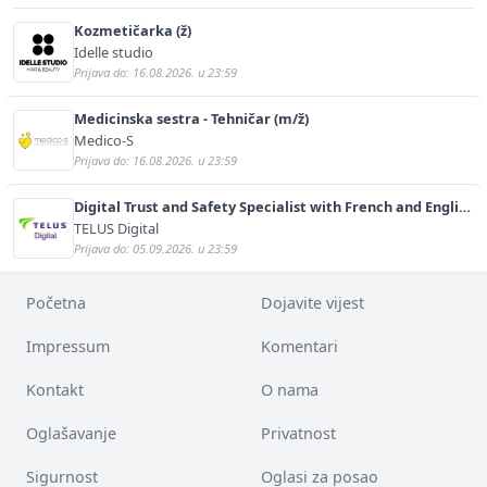
Kozmetičarka (ž)
Idelle studio
Prijava do: 16.08.2026. u 23:59
Medicinska sestra - Tehničar (m/ž)
Medico-S
Prijava do: 16.08.2026. u 23:59
Digital Trust and Safety Specialist with French and English
(m/f)
TELUS Digital
Prijava do: 05.09.2026. u 23:59
Početna
Dojavite vijest
Impressum
Komentari
Kontakt
O nama
Oglašavanje
Privatnost
Sigurnost
Oglasi za posao