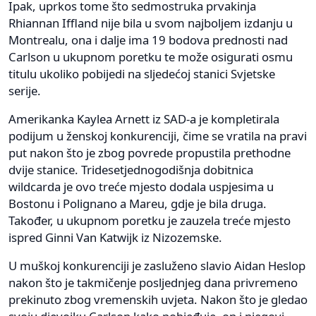
Ipak, uprkos tome što sedmostruka prvakinja
Rhiannan Iffland nije bila u svom najboljem izdanju u
Montrealu, ona i dalje ima 19 bodova prednosti nad
Carlson u ukupnom poretku te može osigurati osmu
titulu ukoliko pobijedi na sljedećoj stanici Svjetske
serije.
Amerikanka Kaylea Arnett iz SAD-a je kompletirala
podijum u ženskoj konkurenciji, čime se vratila na pravi
put nakon što je zbog povrede propustila prethodne
dvije stanice. Tridesetjednogodišnja dobitnica
wildcarda je ovo treće mjesto dodala uspjesima u
Bostonu i Polignano a Mareu, gdje je bila druga.
Također, u ukupnom poretku je zauzela treće mjesto
ispred Ginni Van Katwijk iz Nizozemske.
U muškoj konkurenciji je zasluženo slavio Aidan Heslop
nakon što je takmičenje posljednjeg dana privremeno
prekinuto zbog vremenskih uvjeta. Nakon što je gledao